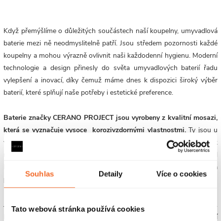
Když přemýšlíme o důležitých součástech naší koupelny, umyvadlová
baterie mezi ně neodmyslitelně patří. Jsou středem pozornosti každé
koupelny a mohou výrazně ovlivnit naši každodenní hygienu. Moderní
technologie a design přinesly do světa umyvadlových baterií řadu
vylepšení a inovací, díky čemuž máme dnes k dispozici široký výběr
baterií, které splňují naše potřeby i estetické preference.
Baterie značky CERANO PROJECT jsou vyrobeny z kvalitní mosazi,
která se vyznačuje vysoce korozivzdornými vlastnostmi.
Ty jsou u
vodovodních baterií zcela zásadní. Jejich životnost a funkčnost je tak
maximální a dlouhodobá. Jsou estetické, elegantní a podporují vzhled
každé moderní koupelny.
K dispozici jsou v chromovém a černém
Souhlas
Detaily
Více o cookies
provedení.
Jednou z výhod moderních umyvadlových baterií je také úspora vody.
Tato webová stránka používá cookies
Mnoho nových modelů je vybaveno technologiemi, které snižují