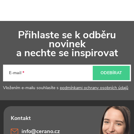
Z
Přihlaste se k odběru
á
novinek
p
a nechte se inspirovat
a
t
E-mail
ODEBÍRAT
í
Vložením e-mailu souhlasíte s
podmínkami ochrany osobních údajů
info
@
cerano.cz