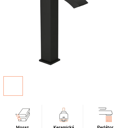
Mosaz
Keramická
Perlátor