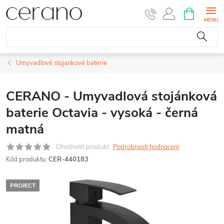
Přejít
NÁKUPNÍ
KOŠÍK
na
obsah
Umyvadlové stojankové baterie
CERANO - Umyvadlová stojánková
baterie Octavia - vysoká - černá
matná
Ohodnotit produkt
Podrobnosti hodnocení
Kód produktu:
CER-440183
PROJECT