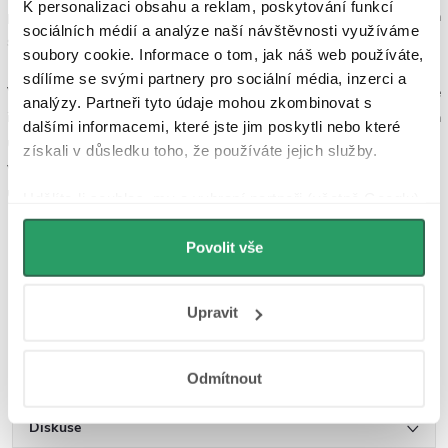
K personalizaci obsahu a reklam, poskytování funkcí
průtok vody, aniž by to ovlivnilo komfort mytí rukou. To pomáhá
sociálních médií a analýze naší návštěvnosti využíváme
snižovat spotřebu vody a přispívá k udržitelnosti celé baterie.
soubory cookie. Informace o tom, jak náš web používáte,
sdílíme se svými partnery pro sociální média, inzerci a
Výběr umyvadlové baterie by měl být proveden s ohledem na vaše
analýzy. Partneři tyto údaje mohou zkombinovat s
individuální potřeby a designové preference. Bez ohledu na to, zda
dalšími informacemi, které jste jim poskytli nebo které
upřednostňujete klasiku nebo modernu, stojací nebo podomítkovou
získali v důsledku toho, že používáte jejich služby.
variantu, vždy je důležité dbát na kvalitu a spolehlivost, kterou
umyvadlové baterie značky CERANO PROJECT poskytují.
Udělíte-li souhlas, my a vybraní partneři (včetně Googlu)
můžeme používat cookies pro analytiku a
personalizovanou reklamu. Jak Google zpracovává
Povolit vše
osobní údaje najdete na stránkách
Business Data
Responsibility
a
Jak Google používá informace z
Upravit
webů a aplikací
.
Parametry produktu
Odmítnout
Recenze
Diskuse