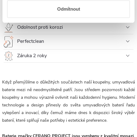
Keramická kartuš
Odmítnout
Perlátor
Odolnost proti korozi
Perfectclean
Záruka 2 roky
Když přemýšlíme o důležitých součástech naší koupelny, umyvadlová
baterie mezi ně neodmyslitelně patří. Jsou středem pozornosti každé
koupelny a mohou výrazně ovlivnit naši každodenní hygienu. Moderní
technologie a design přinesly do světa umyvadlových baterií řadu
vylepšení a inovací, díky čemuž máme dnes k dispozici široký výběr
baterií, které splňují naše potřeby i estetické preference.
Baterie značky CERANO PROJECT jsou vyrobeny z kvalitní mosazi,