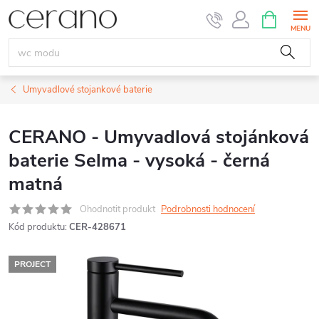
Přejít
NÁKUPNÍ
KOŠÍK
na
obsah
Umyvadlové stojankové baterie
CERANO - Umyvadlová stojánková
baterie Selma - vysoká - černá
matná
Ohodnotit produkt
Podrobnosti hodnocení
Kód produktu:
CER-428671
PROJECT