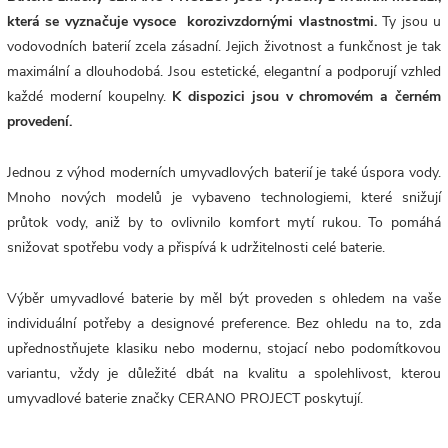
která se vyznačuje vysoce korozivzdornými vlastnostmi.
Ty jsou u
vodovodních baterií zcela zásadní. Jejich životnost a funkčnost je tak
maximální a dlouhodobá. Jsou estetické, elegantní a podporují vzhled
každé moderní koupelny.
K dispozici jsou v chromovém a černém
provedení.
Jednou z výhod moderních umyvadlových baterií je také úspora vody.
Mnoho nových modelů je vybaveno technologiemi, které snižují
průtok vody, aniž by to ovlivnilo komfort mytí rukou. To pomáhá
snižovat spotřebu vody a přispívá k udržitelnosti celé baterie.
Výběr umyvadlové baterie by měl být proveden s ohledem na vaše
individuální potřeby a designové preference. Bez ohledu na to, zda
upřednostňujete klasiku nebo modernu, stojací nebo podomítkovou
variantu, vždy je důležité dbát na kvalitu a spolehlivost, kterou
umyvadlové baterie značky CERANO PROJECT poskytují.