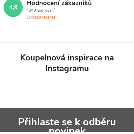
Hodnocení zákazníků
4,9
4340 hodnocení
Zobrazit recenze
Koupelnová inspirace na
Instagramu
Z
Přihlaste se k odběru
á
novinek