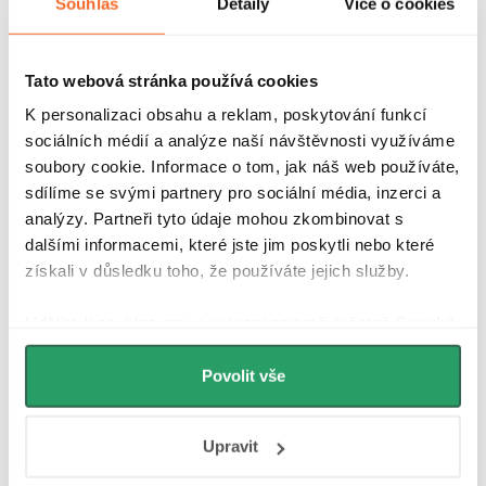
Souhlas
Detaily
Více o cookies
Dotaz k produktu
Hlídací pes
Sdílet
Tato webová stránka používá cookies
K personalizaci obsahu a reklam, poskytování funkcí
Značka:
CERANO
sociálních médií a analýze naší návštěvnosti využíváme
Záruka
:
2 roky
soubory cookie. Informace o tom, jak náš web používáte,
sdílíme se svými partnery pro sociální média, inzerci a
analýzy. Partneři tyto údaje mohou zkombinovat s
dalšími informacemi, které jste jim poskytli nebo které
získali v důsledku toho, že používáte jejich služby.
Popis produktu
Detailní popis produktu
Udělíte-li souhlas, my a vybraní partneři (včetně Googlu)
můžeme používat cookies pro analytiku a
personalizovanou reklamu. Jak Google zpracovává
Povolit vše
Mosaz
osobní údaje najdete na stránkách
Business Data
Responsibility
a
Jak Google používá informace z
Doporučení pro montáž
Upravit
webů a aplikací
.