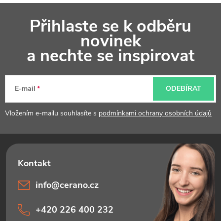
Z
Přihlaste se k odběru
á
novinek
p
a nechte se inspirovat
a
t
E-mail
ODEBÍRAT
í
Vložením e-mailu souhlasíte s
podmínkami ochrany osobních údajů
info
@
cerano.cz
+420 226 400 232