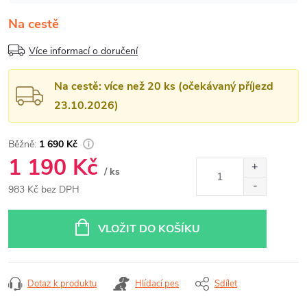
Na cestě
Více informací o doručení
Na cestě: více než 20 ks (očekávaný příjezd
23.10.2026)
1 690 Kč
1 190 Kč
/ ks
983 Kč bez DPH
Měrná
cena:
VLOŽIT DO KOŠÍKU
Dotaz k produktu
Hlídací pes
Sdílet