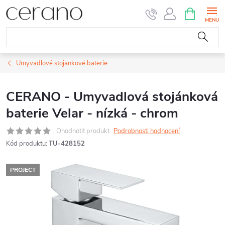
Přejít
NÁKUPNÍ
KOŠÍK
na
obsah
Umyvadlové stojankové baterie
CERANO - Umyvadlová stojánková
baterie Velar - nízká - chrom
Ohodnotit produkt
Podrobnosti hodnocení
Kód produktu:
TU-428152
PROJECT