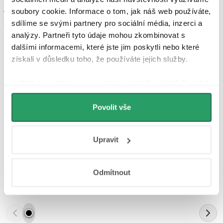
soubory cookie. Informace o tom, jak náš web používáte,
variantu, vždy je důležité dbát na kvalitu a spolehlivost, kterou
sdílíme se svými partnery pro sociální média, inzerci a
umyvadlové baterie značky CERANO PROJECT poskytují.
analýzy. Partneři tyto údaje mohou zkombinovat s
dalšími informacemi, které jste jim poskytli nebo které
získali v důsledku toho, že používáte jejich služby.
Parametry produktu
Udělíte-li souhlas, my a vybraní partneři (včetně Googlu)
Recenze
můžeme používat cookies pro analytiku a
personalizovanou reklamu. Jak Google zpracovává
Povolit vše
Diskuse
osobní údaje najdete na stránkách
Business Data
Responsibility
a
Jak Google používá informace z
Značka
Upravit
webů a aplikací
.
Odmítnout
Další inspirace