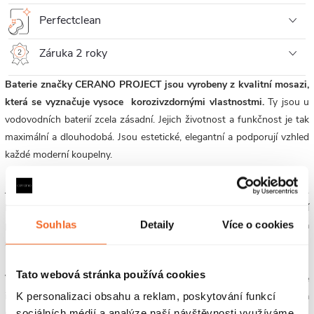
Perfectclean
Záruka 2 roky
Baterie značky CERANO PROJECT jsou vyrobeny z kvalitní mosazi,
která se vyznačuje vysoce korozivzdornými vlastnostmi.
Ty jsou u
vodovodních baterií zcela zásadní. Jejich životnost a funkčnost je tak
maximální a dlouhodobá. Jsou estetické, elegantní a podporují vzhled
každé moderní koupelny.
Jednou z výhod moderních umyvadlových baterií je také úspora vody.
Mnoho nových modelů je vybaveno technologiemi, které snižují
Souhlas
Detaily
Více o cookies
průtok vody, aniž by to ovlivnilo komfort mytí rukou. To pomáhá
snižovat spotřebu vody a přispívá k udržitelnosti celé baterie.
Tato webová stránka používá cookies
Výběr umyvadlové baterie by měl být proveden s ohledem na vaše
individuální potřeby a designové preference. Bez ohledu na to, zda
K personalizaci obsahu a reklam, poskytování funkcí
upřednostňujete klasiku nebo modernu, stojací nebo podomítkovou
sociálních médií a analýze naší návštěvnosti využíváme