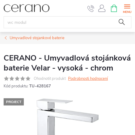
Přejít
NÁKUPNÍ
KOŠÍK
na
obsah
Umyvadlové stojankové baterie
CERANO - Umyvadlová stojánková
baterie Velar - vysoká - chrom
Ohodnotit produkt
Podrobnosti hodnocení
Kód produktu:
TU-428167
PROJECT