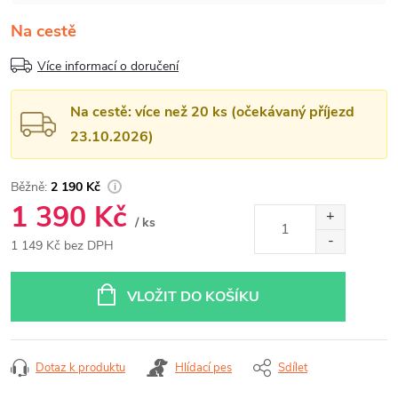
Na cestě
Více informací o doručení
Na cestě: více než 20 ks (očekávaný příjezd
23.10.2026)
2 190 Kč
1 390 Kč
/ ks
1 149 Kč bez DPH
Měrná
cena:
VLOŽIT DO KOŠÍKU
Dotaz k produktu
Hlídací pes
Sdílet