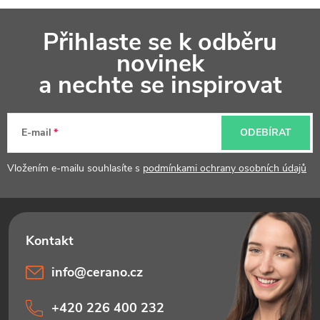
Z
Přihlaste se k odběru
á
novinek
p
a nechte se inspirovat
a
t
E-mail
ODEBÍRAT
í
Vložením e-mailu souhlasíte s
podmínkami ochrany osobních údajů
info
@
cerano.cz
+420 226 400 232