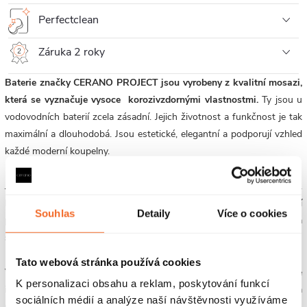
Perfectclean
Záruka 2 roky
Baterie značky CERANO PROJECT jsou vyrobeny z kvalitní mosazi,
která se vyznačuje vysoce korozivzdornými vlastnostmi.
Ty jsou u
vodovodních baterií zcela zásadní. Jejich životnost a funkčnost je tak
maximální a dlouhodobá. Jsou estetické, elegantní a podporují vzhled
každé moderní koupelny.
Jednou z výhod moderních umyvadlových baterií je také úspora vody.
Mnoho nových modelů je vybaveno technologiemi, které snižují
Souhlas
Detaily
Více o cookies
průtok vody, aniž by to ovlivnilo komfort mytí rukou. To pomáhá
snižovat spotřebu vody a přispívá k udržitelnosti celé baterie.
Tato webová stránka používá cookies
Výběr umyvadlové baterie by měl být proveden s ohledem na vaše
K personalizaci obsahu a reklam, poskytování funkcí
individuální potřeby a designové preference. Bez ohledu na to, zda
sociálních médií a analýze naší návštěvnosti využíváme
upřednostňujete klasiku nebo modernu, stojací nebo podomítkovou