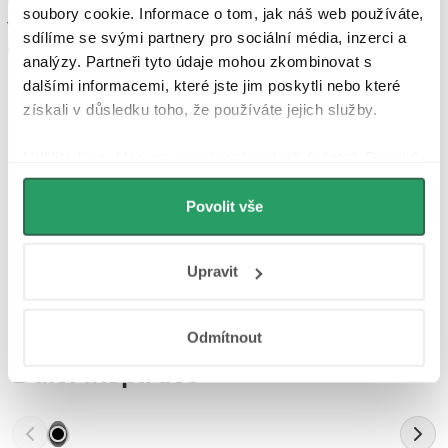
soubory cookie. Informace o tom, jak náš web používáte,
variantu, vždy je důležité dbát na kvalitu a spolehlivost, kterou
sdílíme se svými partnery pro sociální média, inzerci a
umyvadlové baterie značky CERANO PROJECT poskytují.
analýzy. Partneři tyto údaje mohou zkombinovat s
dalšími informacemi, které jste jim poskytli nebo které
získali v důsledku toho, že používáte jejich služby.
Parametry produktu
Udělíte-li souhlas, my a vybraní partneři (včetně Googlu)
můžeme používat cookies pro analytiku a
Recenze
personalizovanou reklamu. Jak Google zpracovává
Povolit vše
osobní údaje najdete na stránkách
Business Data
Diskuse
Responsibility
a
Jak Google používá informace z
Upravit
webů a aplikací
.
Značka
Odmítnout
Další inspirace