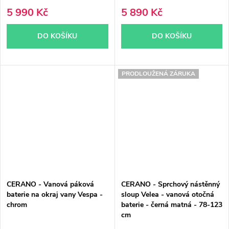
5 990 Kč
5 890 Kč
DO KOŠÍKU
DO KOŠÍKU
PRODLOUŽENÁ ZÁRUKA
CERANO - Vanová páková
CERANO - Sprchový nástěnný
baterie na okraj vany Vespa -
sloup Velea - vanová otočná
chrom
baterie - černá matná - 78-123
cm