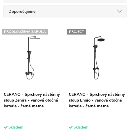
Ř
Doporučujeme
a
Nejlevnější
V
z
PRODLOUŽENÁ ZÁRUKA
PROJECT
Nejdražší
ý
e
Nejprodávanější
p
n
Abecedně
i
í
s
p
p
r
CERANO - Sprchový nástěnný
CERANO - Sprchový nástěnný
r
o
sloup Zenira - vanová otočná
sloup Ennio - vanová otočná
baterie - černá matná
baterie - černá matná
o
d
d
u
Skladem
Skladem