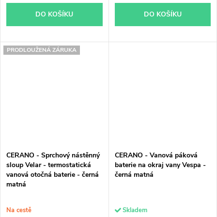
DO KOŠÍKU
DO KOŠÍKU
PRODLOUŽENÁ ZÁRUKA
CERANO - Sprchový nástěnný
CERANO - Vanová páková
sloup Velar - termostatická
baterie na okraj vany Vespa -
vanová otočná baterie - černá
černá matná
matná
Na cestě
Skladem