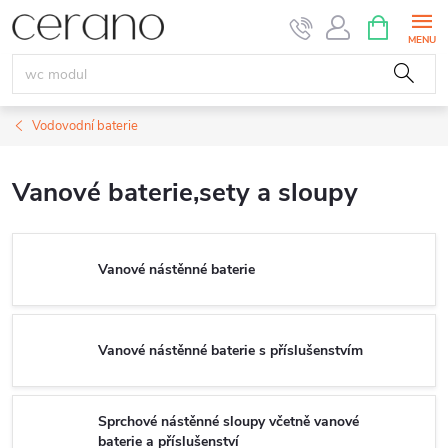
Přejít
NÁKUPNÍ
KOŠÍK
na
obsah
Vodovodní baterie
Vanové baterie,sety a sloupy
Vanové nástěnné baterie
Vanové nástěnné baterie s příslušenstvím
Sprchové nástěnné sloupy včetně vanové
baterie a příslušenství