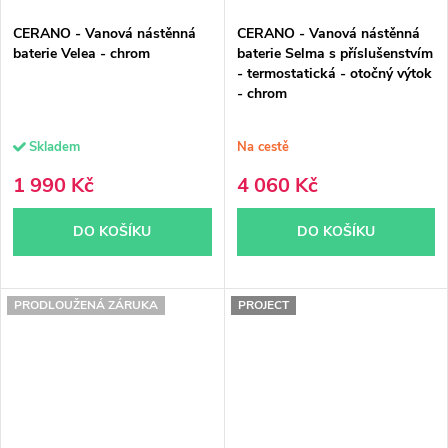
CERANO - Vanová nástěnná
CERANO - Vanová nástěnná
baterie Velea - chrom
baterie Selma s příslušenstvím
- termostatická - otočný výtok
- chrom
Skladem
Na cestě
1 990 Kč
4 060 Kč
DO KOŠÍKU
DO KOŠÍKU
PRODLOUŽENÁ ZÁRUKA
PROJECT