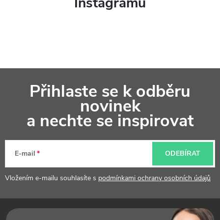
Instagramu
ý
p
i
s
Z
u
Přihlaste se k odběru
á
novinek
p
a nechte se inspirovat
a
t
E-mail
ODEBÍRAT
í
Vložením e-mailu souhlasíte s
podmínkami ochrany osobních údajů