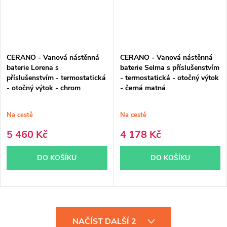
CERANO - Vanová nástěnná
CERANO - Vanová nástěnná
baterie Lorena s
baterie Selma s příslušenstvím
příslušenstvím - termostatická
- termostatická - otočný výtok
- otočný výtok - chrom
- černá matná
Na cestě
Na cestě
5 460 Kč
4 178 Kč
DO KOŠÍKU
DO KOŠÍKU
O
NAČÍST DALŠÍ 2