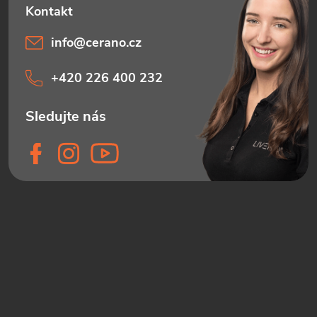
info
@
cerano.cz
+420 226 400 232