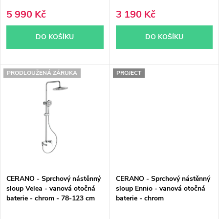
u
k
5 990 Kč
3 190 Kč
k
t
DO KOŠÍKU
DO KOŠÍKU
t
ů
ů
PRODLOUŽENÁ ZÁRUKA
PROJECT
CERANO - Sprchový nástěnný
CERANO - Sprchový nástěnný
sloup Velea - vanová otočná
sloup Ennio - vanová otočná
baterie - chrom - 78-123 cm
baterie - chrom