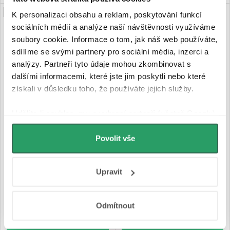
PRODLOUŽENÁ ZÁRUKA
PRODLOUŽENÁ ZÁRUKA
K personalizaci obsahu a reklam, poskytování funkcí
sociálních médií a analýze naší návštěvnosti využíváme
soubory cookie. Informace o tom, jak náš web používáte,
sdílíme se svými partnery pro sociální média, inzerci a
analýzy. Partneři tyto údaje mohou zkombinovat s
dalšími informacemi, které jste jim poskytli nebo které
získali v důsledku toho, že používáte jejich služby.
Udělíte-li souhlas, my a vybraní partneři (včetně Googlu)
CERANO - Vanová nástěnná
CERANO - Vanová nástěnná
můžeme používat cookies pro analytiku a
baterie Lorena - termostatická
baterie Selma - termostatická
personalizovanou reklamu. Jak Google zpracovává
Povolit vše
- otočný výtok - černá matná
- otočný výtok - černá matná
osobní údaje najdete na stránkách
Business Data
Responsibility
a
Jak Google používá informace z
Upravit
webů a aplikací
.
Skladem
Na cestě
4 290 Kč
2 990 Kč
Odmítnout
DO KOŠÍKU
DO KOŠÍKU