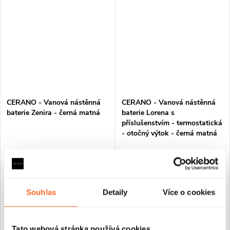
CERANO - Vanová nástěnná
CERANO - Vanová nástěnná
baterie Zenira - černá matná
baterie Lorena s
příslušenstvím - termostatická
- otočný výtok - černá matná
Na cestě
Skladem
3 290 Kč
5 578 Kč
Souhlas
Detaily
Více o cookies
DO KOŠÍKU
DO KOŠÍKU
Tato webová stránka používá cookies