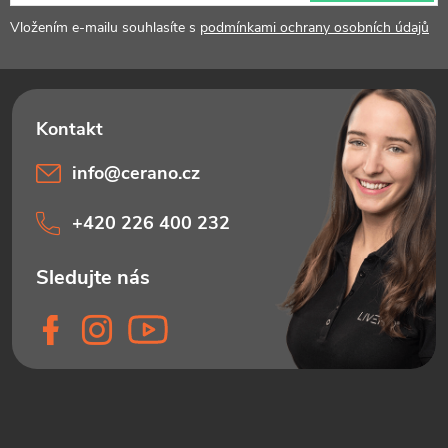
í
Vložením e-mailu souhlasíte s
podmínkami ochrany osobních údajů
info
@
cerano.cz
+420 226 400 232