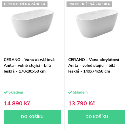
Nejdražší
PRODLOUŽENÁ ZÁRUKA
PRODLOUŽENÁ ZÁRUKA
ý
e
Nejprodávanější
p
n
Abecedně
i
í
s
p
p
r
CERANO - Vana akrylátová
CERANO - Vana akrylátová
r
o
Anita - volně stojící - bílá
Anita - volně stojící - bílá
lesklá - 170x80x58 cm
lesklá - 149x74x58 cm
o
d
d
u
Skladem
Skladem
u
k
14 890 Kč
13 790 Kč
k
t
DO KOŠÍKU
DO KOŠÍKU
t
ů