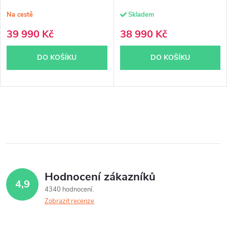
Na cestě
Skladem
39 990 Kč
38 990 Kč
DO KOŠÍKU
DO KOŠÍKU
O
v
l
á
Hodnocení zákazníků
4,9
d
4340 hodnocení
Zobrazit recenze
a
c