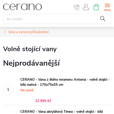
Přejít
NÁKUPNÍ
KOŠÍK
na
obsah
Vany a vanové příslušenství
Volně stojící vany
Nejprodávanější
CERANO - Vana z litého mramoru Antonia - volně stojící -
bílá matná - 170x75x55 cm
Na cestě
32 990 Kč
CERANO - Vana akrylátová Timea - volně stojící - bílá