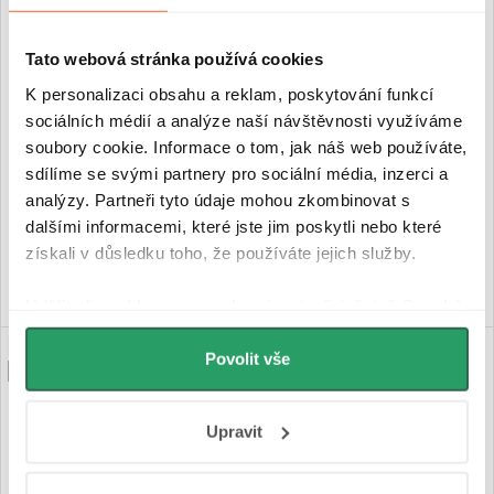
CERANO - Vana z litého
CERANO - Vana akrylátová
Tato webová stránka používá cookies
mramoru Emilia - volně stojící
Flavia - volně stojící - bílá
- černá matná - 160x75x55 cm
lesklá - 148x79,5x66 cm
K personalizaci obsahu a reklam, poskytování funkcí
sociálních médií a analýze naší návštěvnosti využíváme
soubory cookie. Informace o tom, jak náš web používáte,
Na cestě
Skladem
sdílíme se svými partnery pro sociální média, inzerci a
analýzy. Partneři tyto údaje mohou zkombinovat s
35 490 Kč
14 890 Kč
dalšími informacemi, které jste jim poskytli nebo které
získali v důsledku toho, že používáte jejich služby.
DO KOŠÍKU
DO KOŠÍKU
Udělíte-li souhlas, my a vybraní partneři (včetně Googlu)
můžeme používat cookies pro analytiku a
NOVINKA
NOVINKA
personalizovanou reklamu. Jak Google zpracovává
Povolit vše
PRODLOUŽENÁ ZÁRUKA
PRODLOUŽENÁ ZÁRUKA
osobní údaje najdete na stránkách
Business Data
Responsibility
a
Jak Google používá informace z
Upravit
webů a aplikací
.