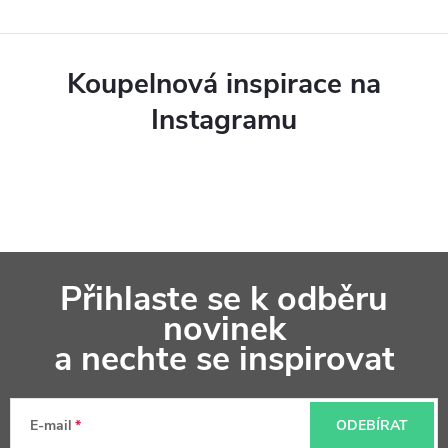
í
p
Koupelnová inspirace na
r
Instagramu
v
k
y
v
Z
ý
Přihlaste se k odběru
á
p
novinek
p
a nechte se inspirovat
i
a
s
t
u
E-mail
ODEBÍRAT