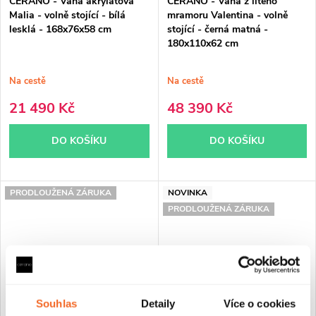
CERANO - Vana akrylátová
CERANO - Vana z litého
Malia - volně stojící - bílá
mramoru Valentina - volně
lesklá - 168x76x58 cm
stojící - černá matná -
180x110x62 cm
Na cestě
Na cestě
21 490 Kč
48 390 Kč
DO KOŠÍKU
DO KOŠÍKU
PRODLOUŽENÁ ZÁRUKA
NOVINKA
PRODLOUŽENÁ ZÁRUKA
Souhlas
Detaily
Více o cookies