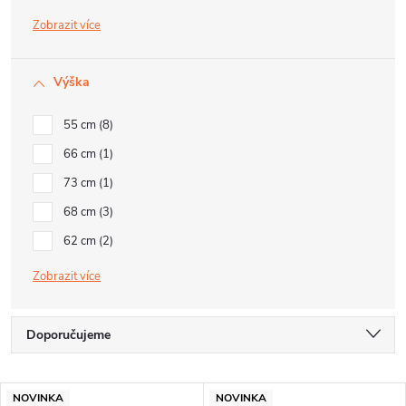
Zobrazit
Výška
55 cm
8
66 cm
1
73 cm
1
68 cm
3
62 cm
2
Zobrazit
Ř
Doporučujeme
a
Nejlevnější
V
z
NOVINKA
NOVINKA