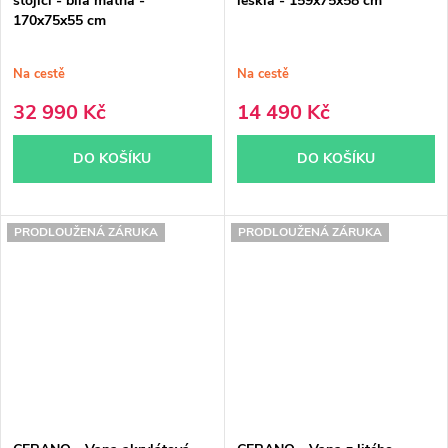
stojící - bílá matná -
lesklá - 159x75x58 cm
170x75x55 cm
Na cestě
Na cestě
32 990 Kč
14 490 Kč
DO KOŠÍKU
DO KOŠÍKU
PRODLOUŽENÁ ZÁRUKA
PRODLOUŽENÁ ZÁRUKA