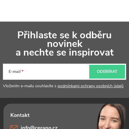
Z
Přihlaste se k odběru
á
novinek
p
a nechte se inspirovat
a
t
E-mail
ODEBÍRAT
í
Vložením e-mailu souhlasíte s
podmínkami ochrany osobních údajů
info
@
cerano.cz