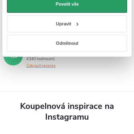
personalizovanou reklamu. Jak Google zpracovává
Povolit vše
osobní údaje najdete na stránkách
Business Data
Responsibility
a
Jak Google používá informace z
Upravit
webů a aplikací
.
Odmítnout
Hodnocení zákazníků
4,9
4340 hodnocení
Zobrazit recenze
Koupelnová inspirace na
Instagramu