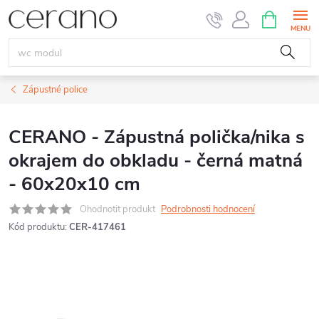
Přejít
NÁKUPNÍ
KOŠÍK
na
obsah
Zápustné police
CERANO - Zápustná polička/nika s
okrajem do obkladu - černá matná
- 60x20x10 cm
Ohodnotit produkt
Podrobnosti hodnocení
Kód produktu:
CER-417461