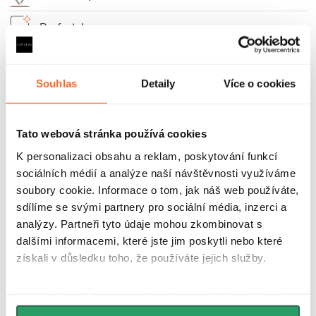
Perfectclean
Záruka 2 roky
Souhlas
Detaily
Více o cookies
Parametry produktu
Tato webová stránka používá cookies
Soubory ke stažení
K personalizaci obsahu a reklam, poskytování funkcí
sociálních médií a analýze naší návštěvnosti využíváme
Recenze
soubory cookie. Informace o tom, jak náš web používáte,
sdílíme se svými partnery pro sociální média, inzerci a
Diskuse
analýzy. Partneři tyto údaje mohou zkombinovat s
dalšími informacemi, které jste jim poskytli nebo které
Značka
získali v důsledku toho, že používáte jejich služby.
Udělíte-li souhlas, my a vybraní partneři (včetně Googlu)
Další inspirace
můžeme používat cookies pro analytiku a