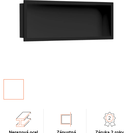
Nerezová ocel
Zápustná
Záruka 2 roky