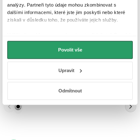
analýzy. Partneři tyto údaje mohou zkombinovat s
dalšími informacemi, které jste jim poskytli nebo které
Parametry produktu
získali v důsledku toho, že používáte jejich služby.
Recenze
Udělíte-li souhlas, my a vybraní partneři (včetně Googlu)
můžeme používat cookies pro analytiku a
Diskuse
personalizovanou reklamu. Jak Google zpracovává
Povolit vše
osobní údaje najdete na stránkách
Business Data
Značka
Responsibility
a
Jak Google používá informace z
Upravit
webů a aplikací
.
Další inspirace
Odmítnout