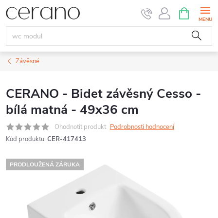
Přejít
NÁKUPNÍ
KOŠÍK
na
obsah
Závěsné
CERANO - Bidet závěsný Cesso -
bílá matná - 49x36 cm
Ohodnotit produkt
Podrobnosti hodnocení
Kód produktu:
CER-417413
PRODLOUŽENÁ ZÁRUKA