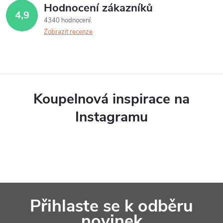
Hodnocení zákazníků
4,9
4340 hodnocení
Zobrazit recenze
Koupelnová inspirace na
Instagramu
Z
Přihlaste se k odběru
á
novinek