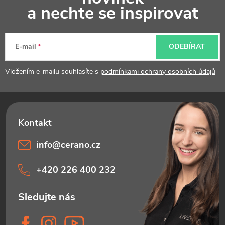
p
a nechte se inspirovat
a
t
E-mail
ODEBÍRAT
í
Vložením e-mailu souhlasíte s
podmínkami ochrany osobních údajů
info
@
cerano.cz
+420 226 400 232