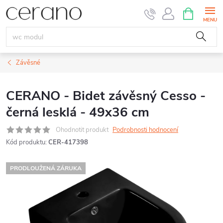
Přejít
NÁKUPNÍ
KOŠÍK
na
obsah
Závěsné
CERANO - Bidet závěsný Cesso -
černá lesklá - 49x36 cm
Ohodnotit produkt
Podrobnosti hodnocení
Kód produktu:
CER-417398
PRODLOUŽENÁ ZÁRUKA