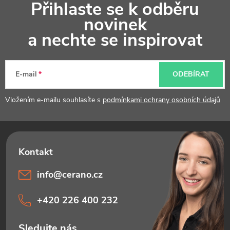
Přihlaste se k odběru
á
novinek
p
a nechte se inspirovat
a
t
E-mail
ODEBÍRAT
í
Vložením e-mailu souhlasíte s
podmínkami ochrany osobních údajů
info
@
cerano.cz
+420 226 400 232