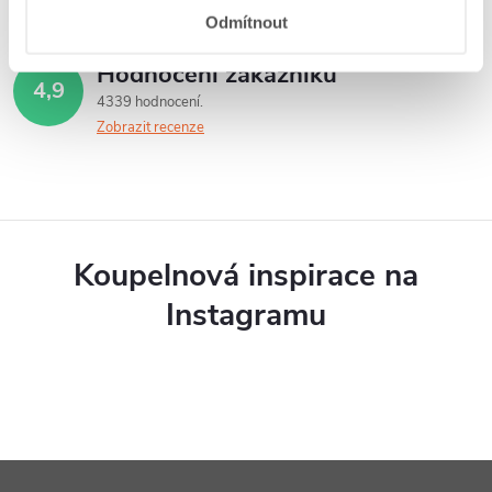
Odmítnout
Hodnocení zákazníků
4,9
4339 hodnocení
Zobrazit recenze
Koupelnová inspirace na
Instagramu
Z