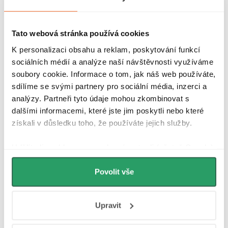
Prodloužená záruka 5 let
Tato webová stránka používá cookies
K personalizaci obsahu a reklam, poskytování funkcí
Parametry produktu
sociálních médií a analýze naší návštěvnosti využíváme
soubory cookie. Informace o tom, jak náš web používáte,
Recenze
sdílíme se svými partnery pro sociální média, inzerci a
analýzy. Partneři tyto údaje mohou zkombinovat s
Diskuse
dalšími informacemi, které jste jim poskytli nebo které
získali v důsledku toho, že používáte jejich služby.
Značka
Udělíte-li souhlas, my a vybraní partneři (včetně Googlu)
můžeme používat cookies pro analytiku a
Další inspirace
personalizovanou reklamu. Jak Google zpracovává
Povolit vše
osobní údaje najdete na stránkách
Business Data
Responsibility
a
Jak Google používá informace z
Upravit
webů a aplikací
.