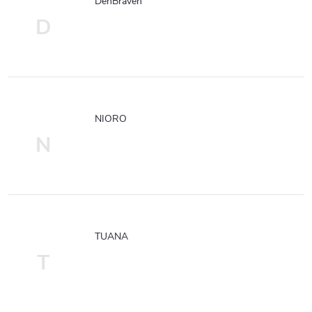
DenBraven
D
NIORO
N
TUANA
T