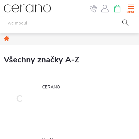
Přejít
NÁKUPNÍ
KOŠÍK
na
obsah
Domů
Všechny značky A-Z
CERANO
C