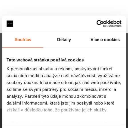
Z
Souhlas
Detaily
Více o cookies
Přihlaste se k odběru
á
novinek
p
a nechte se inspirovat
Tato webová stránka používá cookies
a
K personalizaci obsahu a reklam, poskytování funkcí
sociálních médií a analýze naší návštěvnosti využíváme
t
E-mail
ODEBÍRAT
soubory cookie. Informace o tom, jak náš web používáte,
sdílíme se svými partnery pro sociální média, inzerci a
í
analýzy. Partneři tyto údaje mohou zkombinovat s
Vložením e-mailu souhlasíte s
podmínkami ochrany osobních údajů
dalšími informacemi, které jste jim poskytli nebo které
získali v důsledku toho, že používáte jejich služby.
Udělíte-li souhlas, my a vybraní partneři (včetně Googlu)