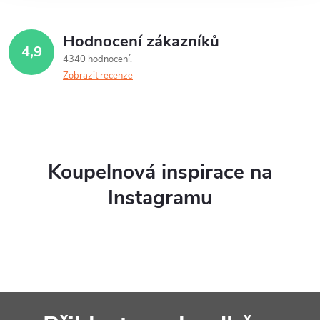
Hodnocení zákazníků
4,9
4340 hodnocení
Zobrazit recenze
Koupelnová inspirace na
Instagramu
Z