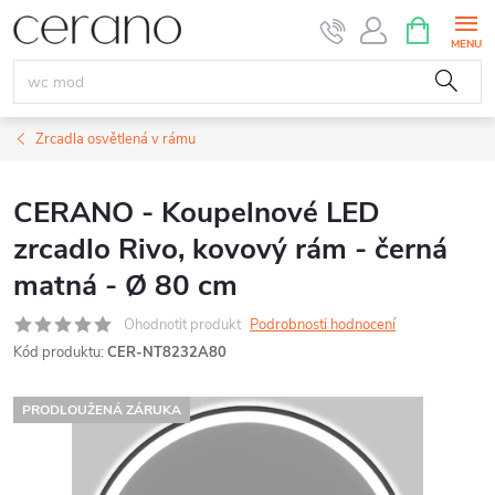
Přejít
NÁKUPNÍ
KOŠÍK
na
obsah
Zrcadla osvětlená v rámu
CERANO - Koupelnové LED
zrcadlo Rivo, kovový rám - černá
matná - Ø 80 cm
Ohodnotit produkt
Podrobnosti hodnocení
Kód produktu:
CER-NT8232A80
PRODLOUŽENÁ ZÁRUKA