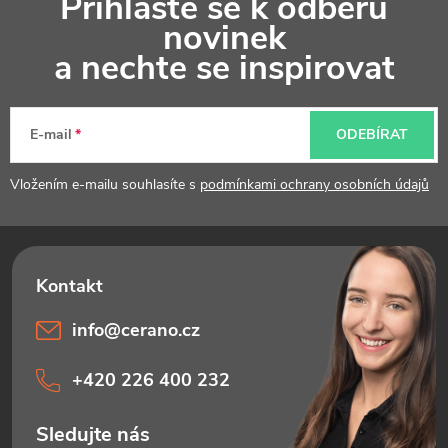
Přihlaste se k odběru
á
novinek
p
a nechte se inspirovat
a
t
E-mail
ODEBÍRAT
í
Vložením e-mailu souhlasíte s
podmínkami ochrany osobních údajů
info
@
cerano.cz
+420 226 400 232