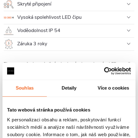
Skryté připojení
Vysoká spolehlivost LED čipu
Voděodolnost IP 54
Záruka 3 roky
Elegance a funkce v jediném kruhovém koupelnovém LED zrcadle
značky Cerano.
Cerano přináší do vaší koupelny zrcadlo, které spojuje moderní
Souhlas
Detaily
Více o cookies
design s vysokou funkčností. Toto závěsné kruhové LED zrcadlo je
vybaveno vybaveno elegantním černým rámem v matné úpravě,
Tato webová stránka používá cookies
který dodává vaší koupelně sofistikovaný vzhled.
K personalizaci obsahu a reklam, poskytování funkcí
Toto koupelnové LED zrcadlo není pouze praktickým pomocníkem,
sociálních médií a analýze naší návštěvnosti využíváme
ale také krásným designovým prvkem.
soubory cookie. Informace o tom, jak náš web používáte,