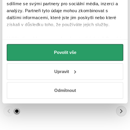
sdílíme se svými partnery pro sociální média, inzerci a
analýzy. Partneři tyto údaje mohou zkombinovat s
Parametry produktu
dalšími informacemi, které jste jim poskytli nebo které
získali v důsledku toho, že používáte jejich služby.
Soubory ke stažení
Udělíte-li souhlas, my a vybraní partneři (včetně Googlu)
Recenze
můžeme používat cookies pro analytiku a
personalizovanou reklamu. Jak Google zpracovává
Povolit vše
Diskuse
osobní údaje najdete na stránkách
Business Data
Responsibility
a
Jak Google používá informace z
Značka
Upravit
webů a aplikací
.
Odmítnout
Další inspirace