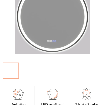
Anti-fog
LED osvětlení
Záruka 3 roky