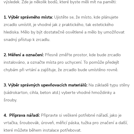
výsledek. Zde je několik bodů, které byste měli mít na paměti:
1. Výběr správného místa:
Ujistěte se, že místo, kde plánujete
zrcadlo umístit, je vhodné jak z praktického, tak estetického
hlediska. Mělo by být dostatečně osvětlené a mělo by umožňovat
snadný přístup k zrcadlu.
2. Měření a označení:
Přesně změřte prostor, kde bude zrcadlo
instalováno, a označte místa pro uchycení. To pomůže předejít
chybám při vrtání a zajišťuje, že zrcadlo bude umístěno rovně.
3. Výběr správných upevňovacích materiálů:
Na základě typu stěny
(sádrokarton, cihla, beton atd.) vyberte vhodné hmoždinky a
šrouby.
4. Příprava nářadí:
Připravte si veškeré potřebné nářadí, jako je
vrtačka, šroubovák, úroveň, měřicí páska, tužka pro značení a další,
které můžete během instalace potřebovat.