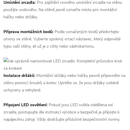
Umístění zrcadla:
Pro zajištění rovného umístění zrcadla na stěnu
použijte vodováhu. Na stěně jasně označte místa pro montážní
háčky nebo držáky.
Příprava montážních bodů:
Podle označených bodů předvrtejte
otvory ve stěně. Vyberte správný vrtací nástavec, který odpovídá
typu vaší stěny, ať už je z cihly nebo sádrokartonu.
Instalace držáků:
Montážní držáky nebo háčky pevně připevněte na
stěnu pomocí šroubů a kotev. Ujistěte se, že jsou držáky solidně
uchyceny a nehybné.
Připojení LED osvětlení:
Pokud jsou LED světla oddělena od
zrcadla, postupujte dle instrukcí výrobce a bezpečně je připojte k
napájecímu zdroji. Vždy dodržujte příslušné bezpečnostní normy.