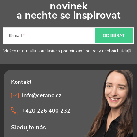
á
novinek
p
a nechte se inspirovat
a
t
E-mail
ODEBÍRAT
í
Vložením e-mailu souhlasíte s
podmínkami ochrany osobních údajů
info
@
cerano.cz
+420 226 400 232