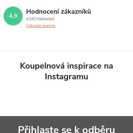
Hodnocení zákazníků
4,9
4340 hodnocení
Zobrazit recenze
Koupelnová inspirace na
Instagramu
Z
Přihlaste se k odběru