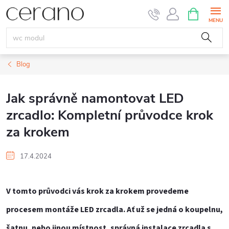
Přejít
NÁKUPNÍ
KOŠÍK
na
obsah
Blog
Jak správně namontovat LED
zrcadlo: Kompletní průvodce krok
za krokem
17.4.2024
V tomto průvodci vás krok za krokem provedeme
procesem montáže LED zrcadla. Ať už se jedná o koupelnu,
šatnu, nebo jinou místnost, správná instalace zrcadla s