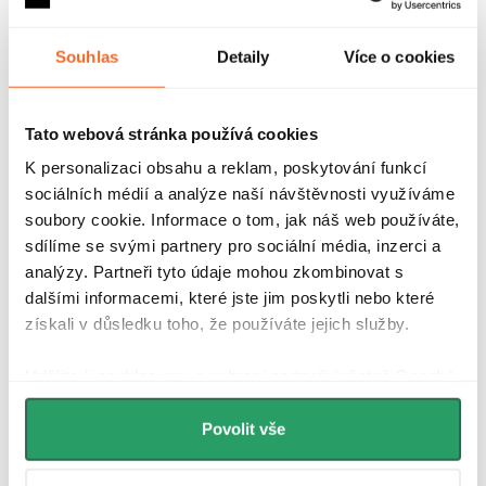
3 199,- Kč
Souhlas
Detaily
Více o cookies
Koupit nyní
Tato webová stránka používá cookies
CERANO - Koupelnové LED zrcadlo Salvo 40x60 cm
K personalizaci obsahu a reklam, poskytování funkcí
2 429,- Kč
sociálních médií a analýze naší návštěvnosti využíváme
Koupit nyní
soubory cookie. Informace o tom, jak náš web používáte,
sdílíme se svými partnery pro sociální média, inzerci a
analýzy. Partneři tyto údaje mohou zkombinovat s
dalšími informacemi, které jste jim poskytli nebo které
CERANO - Koupelnové LED zrcadlo Grande 120x70 cm
získali v důsledku toho, že používáte jejich služby.
3 059,- Kč
Koupit nyní
Udělíte-li souhlas, my a vybraní partneři (včetně Googlu)
můžeme používat cookies pro analytiku a
personalizovanou reklamu. Jak Google zpracovává
Povolit vše
osobní údaje najdete na stránkách
Business Data
CERANO - Koupelnové LED zrcadlo Rotondo
Responsibility
a
Jak Google používá informace z