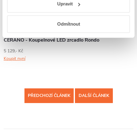
Upravit
webů a aplikací
.
3 129,- Kč
Koupit nyní
Odmítnout
CERANO - Koupelnové LED zrcadlo Rondo
5 129,- Kč
Koupit nyní
PŘEDCHOZÍ ČLÁNEK
DALŠÍ ČLÁNEK