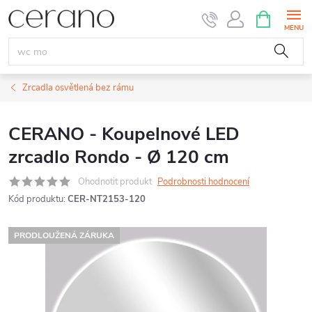
Přejít
NÁKUPNÍ
KOŠÍK
na
obsah
Zrcadla osvětlená bez rámu
CERANO - Koupelnové LED
zrcadlo Rondo - Ø 120 cm
Ohodnotit produkt
Podrobnosti hodnocení
Kód produktu:
CER-NT2153-120
PRODLOUŽENÁ ZÁRUKA