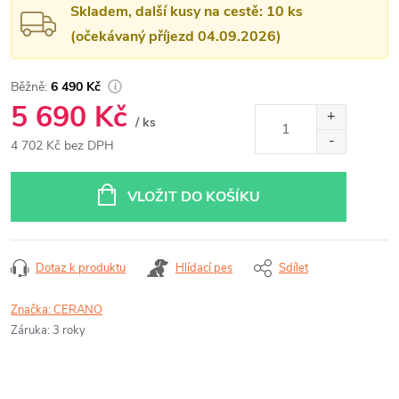
Skladem, další kusy na cestě: 10 ks
(očekávaný příjezd 04.09.2026)
6 490 Kč
5 690 Kč
/ ks
4 702 Kč bez DPH
Měrná
cena:
VLOŽIT DO KOŠÍKU
Dotaz k produktu
Hlídací pes
Sdílet
Značka:
CERANO
Záruka
:
3 roky