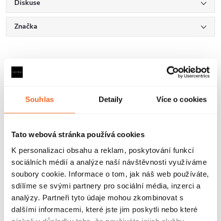
Diskuse
Značka
Další inspirace
Souhlas
Detaily
Více o cookies
Tato webová stránka používá cookies
K personalizaci obsahu a reklam, poskytování funkcí
Hodnocení zákazníků
sociálních médií a analýze naší návštěvnosti využíváme
4,9
4340 hodnocení
soubory cookie. Informace o tom, jak náš web používáte,
Zobrazit recenze
sdílíme se svými partnery pro sociální média, inzerci a
analýzy. Partneři tyto údaje mohou zkombinovat s
dalšími informacemi, které jste jim poskytli nebo které
získali v důsledku toho, že používáte jejich služby.