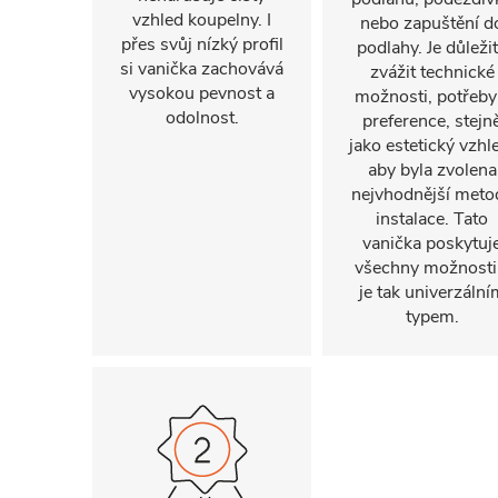
vzhled koupelny. I
nebo zapuštění d
přes svůj nízký profil
podlahy. Je důleži
si vanička zachovává
zvážit technické
vysokou pevnost a
možnosti, potřeby
odolnost.
preference, stejn
jako estetický vzhl
aby byla zvolena
nejvhodnější meto
instalace. Tato
vanička poskytuj
všechny možnosti
je tak univerzální
typem.