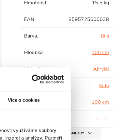
Hmotnost
:
15.5 kg
EAN
:
8595725600038
Barva
:
Bílá
Hloubka
:
100 cm
Materiál
:
Akrylát
Série
:
Soto
Více o cookies
Šířka
:
100 cm
Tvar
:
Čtverec
ěvnosti využíváme soubory
VŠECHNY PARAMETRY
, inzerci a analýzy. Partneři