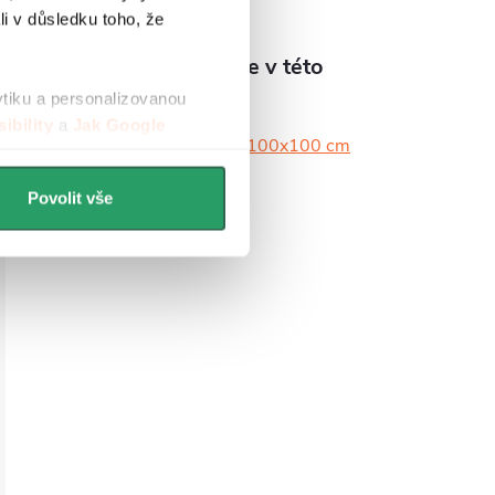
li v důsledku toho, že
Produkt naleznete v této
kategorii
ytiku a personalizovanou
ibility
a
Jak Google
Čtvercové vaničky 100x100 cm
Povolit vše