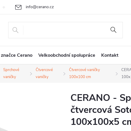
info@cerano.cz
Cenová nabídka na míru
Vrácení zboží a reklamace
Obchodní
+420 226 400 232
 značce Cerano
Velkoobchodní spolupráce
Kontakt
Sprchové
Čtvercové
Čtvercové vaničky
CERAN
vaničky
vaničky
100x100 cm
100x
CERANO - Spr
čtvercová Soto 
100x100x5 c