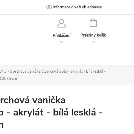
 podmínky
Ochrana osobních údajů
Informace o vaší objednávce
Kontakt
NÁKUPNÍ
KOŠÍK
Prázdný košík
Přihlášení
O - Sprchová vanička čtvercová Soto - akrylát - bílá lesklá -
100x5 cm
chová vanička
- akrylát - bílá lesklá -
m