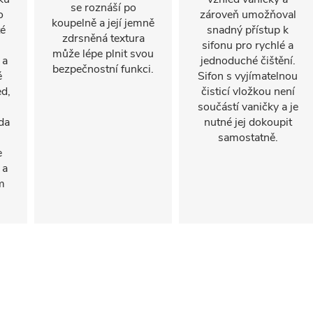
se roznáší po
o
zároveň umožňoval
koupelně a její jemně
té
snadný přístup k
zdrsněná textura
sifonu pro rychlé a
může lépe plnit svou
 a
jednoduché čištění.
bezpečnostní funkci.
ě
Sifon s vyjímatelnou
ed,
čisticí vložkou není
součástí vaničky a je
da
nutné jej dokoupit
samostatně.
e
 a
m