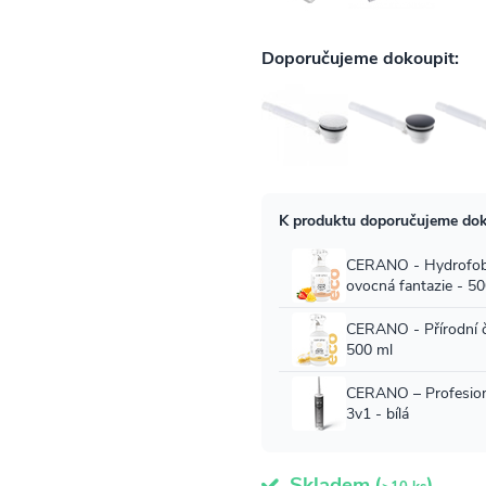
Skladem
(
)