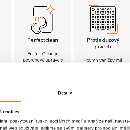
Perfectclean
Protiskluzový
povrch
PerfectClean je
povrchová úprava s
u
Povrch vaničky má
vodoodpudivými a
ní
jemně zdrsněnou
nenasákavými
texturu, která
vlastnostmi, která
ch
zvyšuje bezpečnost
usnadňuje čištění,
při sprchování,
omezuje usazování
ou
pomáhá snižovat
Detaily
nečistot a pomáhá
riziko uklouznutí na
udržovat výrobky
bit
jejím mokrém
déle čisté a
povrchu a přispívá k
á cookies
hygienické. Pro
větší bezpečnosti v
klam, poskytování funkcí sociálních médií a analýze naší návšt
zachování těchto
koupelně.
 náš web používáte, sdílíme se svými partnery pro sociální média