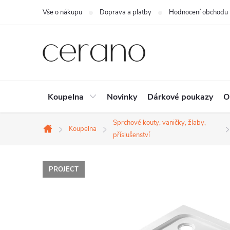
Přejít
Vše o nákupu
Doprava a platby
Hodnocení obchodu
na
obsah
Koupelna
Novinky
Dárkové poukazy
O
Sprchové kouty, vaničky, žlaby,
Koupelna
Domů
příslušenství
PROJECT