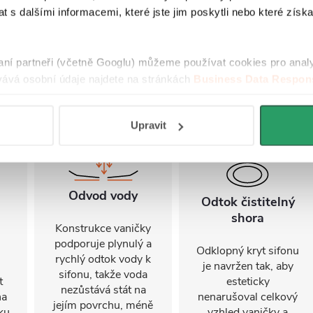
vlastností
 s dalšími informacemi, které jste jim poskytli nebo které získa
doporučujeme
používat čisticí
prostředky z naší
nabídky.
raní partneři (včetně Googlu) můžeme používat cookies pro anal
ává osobní údaje najdete na stránkách
Business Data Respons
 aplikací
.
Upravit
Odvod vody
Odtok čistitelný
shora
Konstrukce vaničky
podporuje plynulý a
Odklopný kryt sifonu
rychlý odtok vody k
je navržen tak, aby
sifonu, takže voda
t
esteticky
nezůstává stát na
na
nenarušoval celkový
jejím povrchu, méně
ku
vzhled vaničky a