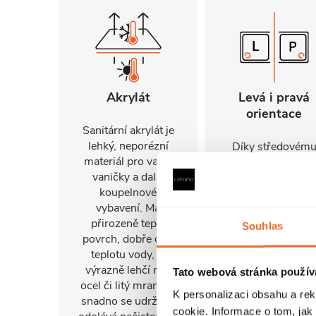
Akrylát
Levá i pravá
orientace
Sanitární akrylát je
lehký, neporézní
Díky středovém
materiál pro vany,
odtoku, vyspádová
vaničky a další
a pohledovému
koupelnové
provedení ze vše
vybavení. Má
stran lze vaničku
přirozeně teplý
instalovat na prav
Souhlas
povrch, dobře drží
i levou stranu a
teplotu vody, je
snadno ji přizpůso
výrazně lehčí než
prostoru i
Tato webová stránka použív
ocel či litý mramor,
individuálním
K personalizaci obsahu a re
snadno se udržuje,
požadavkům
cookie. Informace o tom, jak