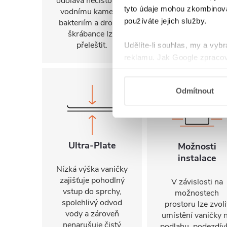
odolává nečistotám,
koupelny.
tyto údaje mohou zkombinovat
vodnímu kameni i
používáte jejich služby.
bakteriím a drobné
škrábance lze
přeleštit.
Udělíte-li souhlas, my a vyb
reklamu. Jak Google zpracov
používá informace z webů a
Odmítnout
Ultra-Plate
Možnosti
instalace
Nízká výška vaničky
zajišťuje pohodlný
V závislosti na
vstup do sprchy,
možnostech
spolehlivý odvod
prostoru lze zvoli
vody a zároveň
umístění vaničky 
nenarušuje čistý
podlahu, podezdív