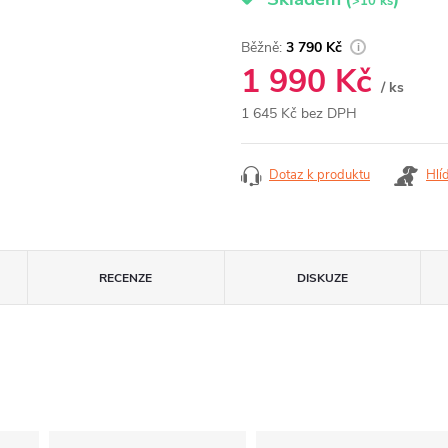
>10 ks
3 790 Kč
1 990 Kč
/ ks
1 645 Kč bez DPH
Měrná
cena:
Dotaz k produktu
Hlí
RECENZE
DISKUZE