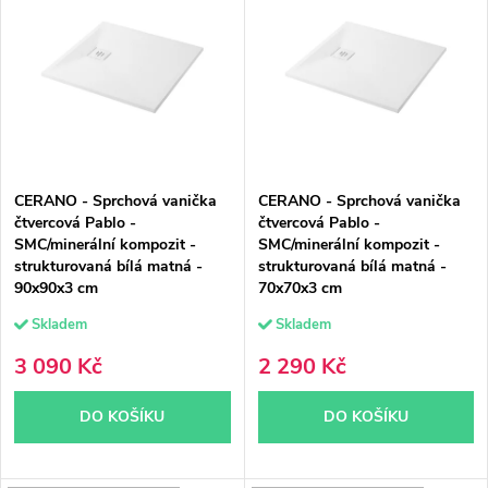
ý
e
Nejprodávanější
p
n
Abecedně
i
í
s
p
p
r
CERANO - Sprchová vanička
CERANO - Sprchová vanička
r
o
čtvercová Pablo -
čtvercová Pablo -
SMC/minerální kompozit -
SMC/minerální kompozit -
o
d
strukturovaná bílá matná -
strukturovaná bílá matná -
90x90x3 cm
70x70x3 cm
d
u
Skladem
Skladem
u
k
3 090 Kč
2 290 Kč
k
t
DO KOŠÍKU
DO KOŠÍKU
t
ů
ů