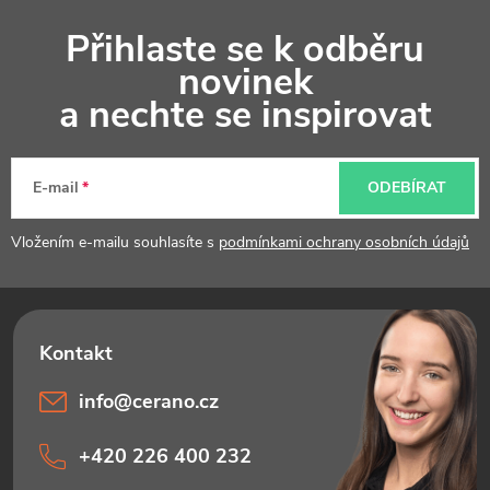
s
Z
u
Přihlaste se k odběru
á
novinek
p
a nechte se inspirovat
a
t
E-mail
ODEBÍRAT
í
Vložením e-mailu souhlasíte s
podmínkami ochrany osobních údajů
info
@
cerano.cz
+420 226 400 232