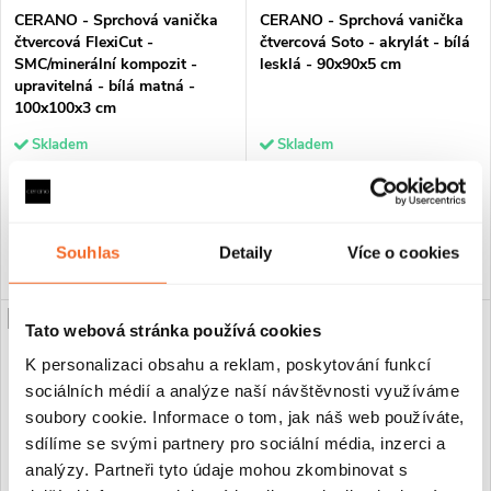
CERANO - Sprchová vanička
CERANO - Sprchová vanička
čtvercová FlexiCut -
čtvercová Soto - akrylát - bílá
SMC/minerální kompozit -
lesklá - 90x90x5 cm
upravitelná - bílá matná -
100x100x3 cm
Skladem
Skladem
4 790 Kč
1 690 Kč
DO KOŠÍKU
DO KOŠÍKU
Souhlas
Detaily
Více o cookies
PRODLOUŽENÁ ZÁRUKA
PROJECT
Tato webová stránka používá cookies
K personalizaci obsahu a reklam, poskytování funkcí
sociálních médií a analýze naší návštěvnosti využíváme
soubory cookie. Informace o tom, jak náš web používáte,
sdílíme se svými partnery pro sociální média, inzerci a
analýzy. Partneři tyto údaje mohou zkombinovat s