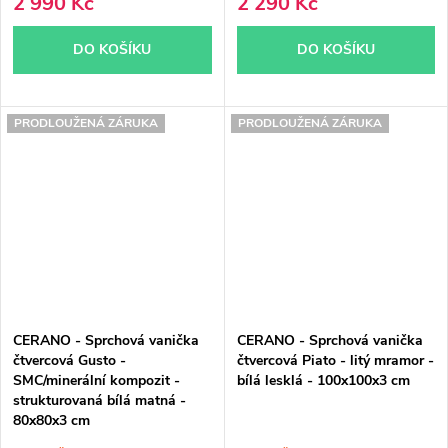
2 990 Kč
2 290 Kč
DO KOŠÍKU
DO KOŠÍKU
PRODLOUŽENÁ ZÁRUKA
PRODLOUŽENÁ ZÁRUKA
CERANO - Sprchová vanička
CERANO - Sprchová vanička
čtvercová Gusto -
čtvercová Piato - litý mramor -
SMC/minerální kompozit -
bílá lesklá - 100x100x3 cm
strukturovaná bílá matná -
80x80x3 cm