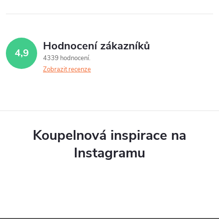
á
a
n
c
k
í
o
Hodnocení zákazníků
4,9
v
p
4339 hodnocení
á
Zobrazit recenze
r
n
v
í
k
y
Koupelnová inspirace na
v
Instagramu
ý
p
i