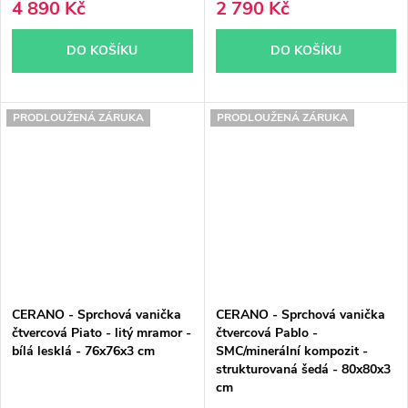
4 890 Kč
2 790 Kč
DO KOŠÍKU
DO KOŠÍKU
PRODLOUŽENÁ ZÁRUKA
PRODLOUŽENÁ ZÁRUKA
CERANO - Sprchová vanička
CERANO - Sprchová vanička
čtvercová Piato - litý mramor -
čtvercová Pablo -
bílá lesklá - 76x76x3 cm
SMC/minerální kompozit -
strukturovaná šedá - 80x80x3
cm