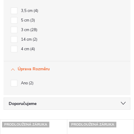
3,5 cm
4
5 cm
3
3 cm
28
14 cm
2
4 cm
4
Úprava Rozměru
Ano
2
Ř
Doporučujeme
a
Nejlevnější
V
z
PRODLOUŽENÁ ZÁRUKA
PRODLOUŽENÁ ZÁRUKA
Nejdražší