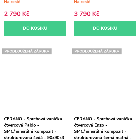
Na cestě
Na cestě
2 790 Kč
3 790 Kč
DO KOŠÍKU
DO KOŠÍKU
PRODLOUŽENÁ ZÁRUKA
PRODLOUŽENÁ ZÁRUKA
CERANO - Sprchová vanička
CERANO - Sprchová vanička
čtvercová Pablo -
čtvercová Enzo -
SMC/minerální kompozit -
SMC/minerální kompozit -
strukturovaná šedá - 90x90x3
strukturovaná černá matná -