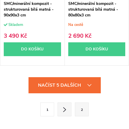
SMC/minerální kompozit -
SMC/minerální kompozit -
strukturovaná bílá matná -
strukturovaná bílá matná -
90x90x3 cm
80x80x3 cm
Skladem
Na cestě
3 490 Kč
2 690 Kč
DO KOŠÍKU
DO KOŠÍKU
O
NAČÍST 5 DALŠÍCH
v
l
S
1
2
á
t
d
r