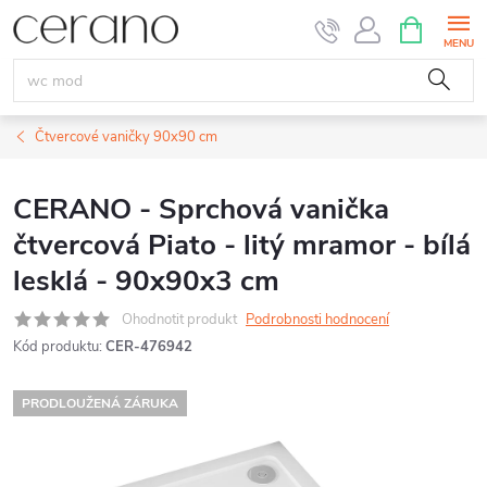
Přejít
NÁKUPNÍ
KOŠÍK
na
obsah
Čtvercové vaničky 90x90 cm
CERANO - Sprchová vanička
čtvercová Piato - litý mramor - bílá
lesklá - 90x90x3 cm
Ohodnotit produkt
Podrobnosti hodnocení
Kód produktu:
CER-476942
PRODLOUŽENÁ ZÁRUKA