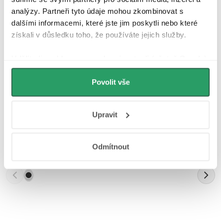
analýzy. Partneři tyto údaje mohou zkombinovat s
dalšími informacemi, které jste jim poskytli nebo které
Parametry produktu
získali v důsledku toho, že používáte jejich služby.
Recenze
Udělíte-li souhlas, my a vybraní partneři (včetně Googlu)
můžeme používat cookies pro analytiku a
Diskuse
personalizovanou reklamu. Jak Google zpracovává
Povolit vše
osobní údaje najdete na stránkách
Business Data
Značka
Responsibility
a
Jak Google používá informace z
Upravit
webů a aplikací
.
Další inspirace
Odmítnout