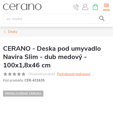
Přejít
NÁKUPNÍ
KOŠÍK
na
obsah
Desky
CERANO - Deska pod umyvadlo
Navira Slim - dub medový -
100x1,8x46 cm
Ohodnotit produkt
Podrobnosti hodnocení
Kód produktu:
CER-431635
PRODLOUŽENÁ ZÁRUKA