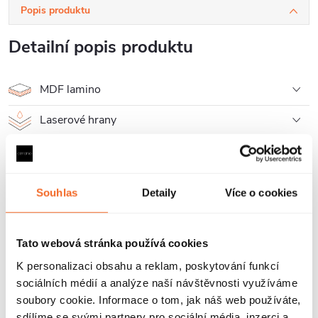
Popis produktu
Detailní popis produktu
MDF lamino
Laserové hrany
Prodloužená záruka 5 let
Souhlas
Detaily
Více o cookies
Umyvadlová deska pod umyvadlo je skvělou volbou, pokud se
rozhodnete zvolit jinou variantu, než zapuštění umyvadla do
koupelnové skříňky.
Tato webová stránka používá cookies
K personalizaci obsahu a reklam, poskytování funkcí
Desky jsou dodávány bez otvorů pro baterii a odpad, tyto otvory je
sociálních médií a analýze naší návštěvnosti využíváme
nutné si připravit podle vybraného umyvadla.
soubory cookie. Informace o tom, jak náš web používáte,
sdílíme se svými partnery pro sociální média, inzerci a