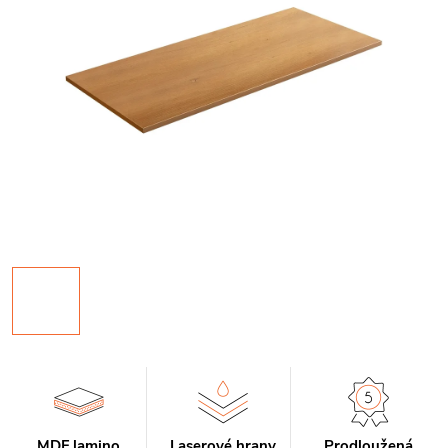
MDF lamino
Laserové hrany
Prodloužená