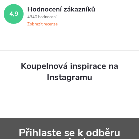
Hodnocení zákazníků
4,9
4340 hodnocení
Zobrazit recenze
Koupelnová inspirace na
Instagramu
Z
Přihlaste se k odběru
á