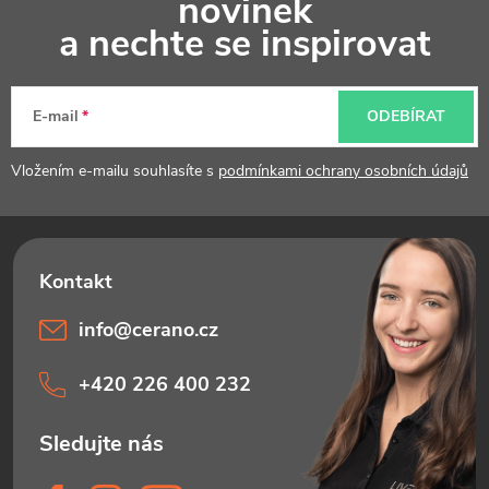
novinek
p
a nechte se inspirovat
a
t
E-mail
ODEBÍRAT
í
Vložením e-mailu souhlasíte s
podmínkami ochrany osobních údajů
info
@
cerano.cz
+420 226 400 232