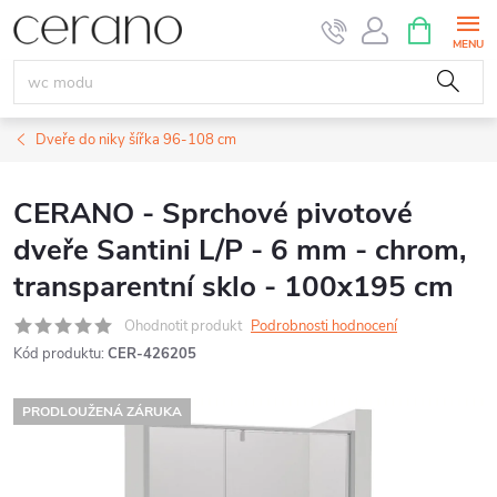
Přejít
NÁKUPNÍ
KOŠÍK
na
obsah
Dveře do niky šířka 96-108 cm
CERANO - Sprchové pivotové
dveře Santini L/P - 6 mm - chrom,
transparentní sklo - 100x195 cm
Ohodnotit produkt
Podrobnosti hodnocení
Kód produktu:
CER-426205
PRODLOUŽENÁ ZÁRUKA