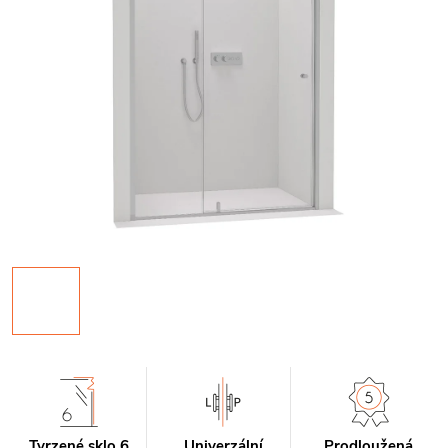
Tvrzené sklo 6
Univerzální
Prodloužená