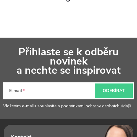
Z
Přihlaste se k odběru
á
novinek
p
a nechte se inspirovat
a
t
E-mail
ODEBÍRAT
í
Vložením e-mailu souhlasíte s
podmínkami ochrany osobních údajů