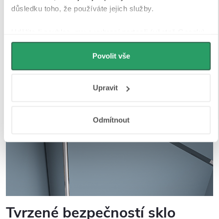
důsledku toho, že používáte jejich služby.
Udělíte-li souhlas, my a vybraní partneři (včetně Googlu)
můžeme používat cookies pro analytiku a
personalizovanou reklamu. Jak Google zpracovává
Povolit vše
osobní údaje najdete na stránkách
Business Data
Responsibility
a
Jak Google používá informace z webů
Upravit
a aplikací
.
Odmítnout
Tvrzené bezpečností sklo