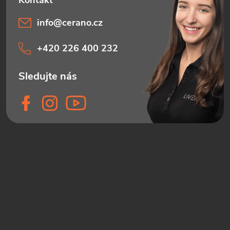
info
@
cerano.cz
+420 226 400 232