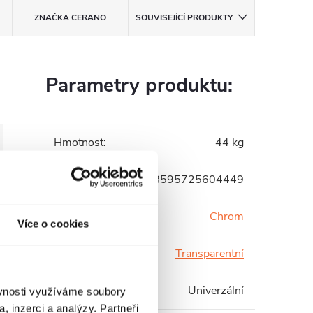
ZNAČKA
CERANO
SOUVISEJÍCÍ PRODUKTY
Parametry produktu:
Hmotnost
:
44 kg
EAN
:
8595725604449
Barva profilu
:
Chrom
Více o cookies
Barva skla
:
Transparentní
Instalace
:
Univerzální
ěvnosti využíváme soubory
, inzerci a analýzy. Partneři