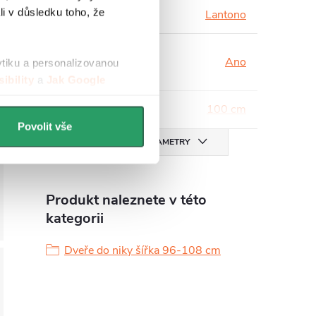
li v důsledku toho, že
Série
:
Lantono
Systém Soft-
Ano
ytiku a personalizovanou
Close
:
ibility
a
Jak Google
Šířka
:
100 cm
Povolit vše
VŠECHNY PARAMETRY
Produkt naleznete v této
kategorii
Dveře do niky šířka 96-108 cm