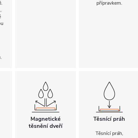
ě.
přípravkem.
,
é
ou
.
Magnetické
Těsnící práh
těsnění dveří
Těsnící práh,