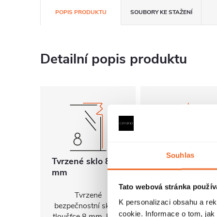
POPIS PRODUKTU
SOUBORY KE STAŽENÍ
Detailní popis produktu
Souhlas
Tvrzené sklo 8
Univerzální
mm
montáž
Tato webová stránka použív
Tvrzené
FlexSide systém
K personalizaci obsahu a re
bezpečnostní sklo o
umožňuje instalac
cookie. Informace o tom, jak
tloušťce 8 mm, které
na pravou i levo