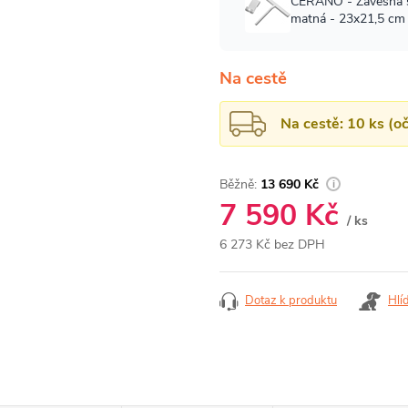
Na cestě
Na cestě: 10 ks (o
13 690 Kč
7 590 Kč
/ ks
6 273 Kč bez DPH
Měrná
cena:
Dotaz k produktu
Hlí