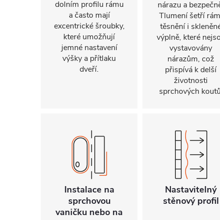
dolním profilu rámu
nárazu a bezpečn
a často mají
Tlumení šetří rám
excentrické šroubky,
těsnění i skleněn
které umožňují
výplně, které nejs
jemné nastavení
vystavovány
výšky a přítlaku
nárazům, což
dveří.
přispívá k delší
životnosti
sprchových koutů
Instalace na
Nastavitelný
sprchovou
stěnový profil
vaničku nebo na