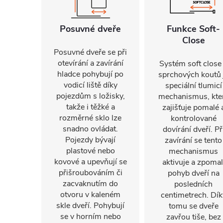
Posuvné dveře
Funkce Soft-
Close
Posuvné dveře se při
otevírání a zavírání
Systém soft close
hladce pohybují po
sprchových koutů 
vodicí liště díky
speciální tlumicí
pojezdům s ložisky,
mechanismus, kte
takže i těžké a
zajišťuje pomalé 
rozměrné sklo lze
kontrolované
snadno ovládat.
dovírání dveří. Př
Pojezdy bývají
zavírání se tento
plastové nebo
mechanismus
kovové a upevňují se
aktivuje a zpomal
přišroubováním či
pohyb dveří na
zacvaknutím do
posledních
otvoru v kaleném
centimetrech. Dík
skle dveří. Pohybují
tomu se dveře
se v horním nebo
zavřou tiše, bez