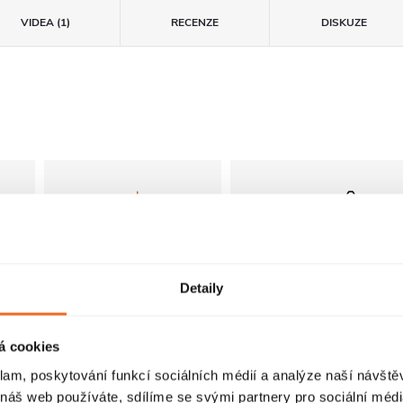
VIDEA (1)
RECENZE
DISKUZE
Detaily
Dveře s
FastInstall
odklápěním
FastInstall je
á cookies
montážní systém pro
Sprchové dveře jsou
klam, poskytování funkcí sociálních médií a analýze naší návšt
rychlé a snadné
i
ve spodním profilu
 náš web používáte, sdílíme se svými partnery pro sociální média
sestavení
u
vybaveny