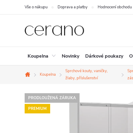
Přejít
Vše o nákupu
Doprava a platby
Hodnocení obchodu
na
obsah
Koupelna
Novinky
Dárkové poukazy
O
Sprchové kouty, vaničky,
Sp
Koupelna
Domů
žlaby, příslušenství
zás
PRODLOUŽENÁ ZÁRUKA
PREMIUM