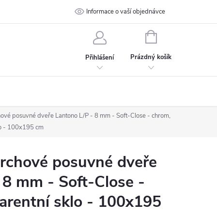
 podmínky
Ochrana osobních údajů
Informace o vaší objednávce
Kontakt
NÁKUPNÍ
KOŠÍK
Prázdný košík
Přihlášení
vé posuvné dveře Lantono L/P - 8 mm - Soft-Close - chrom,
lo - 100x195 cm
chové posuvné dveře
 8 mm - Soft-Close -
arentní sklo - 100x195