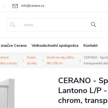
info@cerano.cz
Cenová nabídka na míru
Vrácení zboží a reklamace
Obchodní
+420 226 400 232
 značce Cerano
Velkoobchodní spolupráce
Kontakt
rchové
Dveře
Dveře do niky šířka
CERANO - Sprcho
těny a kouty
do niky
96-108 cm
transparentní sk
CERANO - Spr
Lantono L/P -
chrom, transp