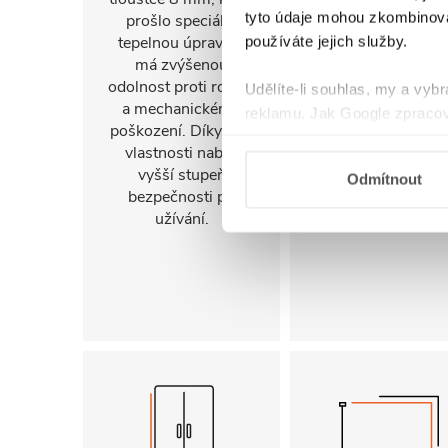
tyto údaje mohou zkombinovat
prošlo speciální
stranu. Díky tomu 
tepelnou úpravou,
sprchový kout
používáte jejich služby.
má zvýšenou
snadno přizpůsob
odolnost proti rozbití
konkrétnímu
Udělíte-li souhlas, my a vyb
a mechanickému
uspořádání koupel
reklamu. Jak Google zpracov
poškození. Díky této
a jejím prostorov
používá informace z webů a
vlastnosti nabízí
možnostem.
vyšší stupeň
Odmítnout
bezpečnosti při
užívání.