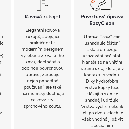
Kovová rukojeť
Povrchová úprava
EasyClean
Elegantní kovová
rukojeť, spojující
 u
Úprava EasyClean
praktičnost s
je
usnadňuje čištění
moderním designem
skla a omezuje
vyrobená z kvalitního
rý
usazování nečistot.
kovu, doplněná o
a
Nanáší se na vnitřní
odolnou povrchovou
stranu skla, která je v
úpravu, zaručuje
i
kontaktu s vodou.
nejen pohodlné
Díky hydrofobní
používání, ale také
vrstvě kapky lépe
harmonicky doplňuje
í
stékají a sklo se
celkový styl
snadněji udržuje.
sprchového koutu.
Vrstva vydrží několik
y
let, po dvou letech je
však vhodné ji oživit
speciálním