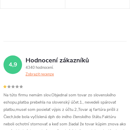
ů
O
v
l
á
Hodnocení zákazníků
4,9
d
4340 hodnocení
Zobrazit recenze
a
c
Na túto firmu nemám slov.Objednal som tovar zo slovenského
í
eshopu,platba prebehla na slovenský účet.1., nevedeli spárovať
p
platbu,musel som posielať výpis z účtu.2.,Tovar aj fartúra prišli z
r
Čiech,kde bola vyčíslená dph do iného členského štátu.Faktúru
neboli ochotní stornovať a keď som žiadal že tovar kúpim znova ako
v