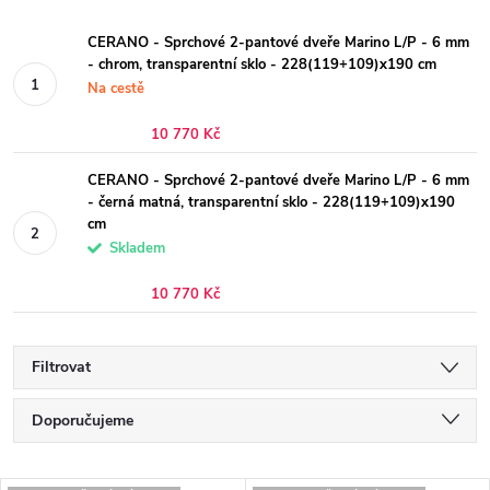
CERANO - Sprchové 2-pantové dveře Marino L/P - 6 mm
- chrom, transparentní sklo - 228(119+109)x190 cm
Na cestě
10 770 Kč
CERANO - Sprchové 2-pantové dveře Marino L/P - 6 mm
- černá matná, transparentní sklo - 228(119+109)x190
cm
Skladem
10 770 Kč
Filtrovat
Ř
Doporučujeme
a
Nejlevnější