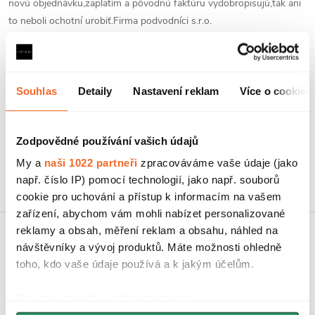
novú objednávku,zaplatím a pôvodnú faktúru vydobropisujú,tak ani
k
to neboli ochotní urobiť.Firma podvodníci s.r.o.
y
Daniel Kolenciak
6.8.2026
v
Souhlas
Detaily
Nastavení reklam
Více o cookies
ý
Rychlé dodání, svělá komunikace, doprava také super. Určitě se ráda
p
vrátím.
Zodpovědné používání vašich údajů
i
Petra Hřebejková
My a
naši 1022 partneři
zpracováváme vaše údaje (jako
s
23.6.2026
např. číslo IP) pomocí technologií, jako např. souborů
u
cookie pro uchování a přístup k informacím na vašem
zařízení, abychom vám mohli nabízet personalizované
reklamy a obsah, měření reklam a obsahu, náhled na
Koupelnová inspirace na
návštěvníky a vývoj produktů. Máte možnosti ohledně
toho, kdo vaše údaje používá a k jakým účelům.
Instagramu
Pokud to povolíte, rádi bychom také: