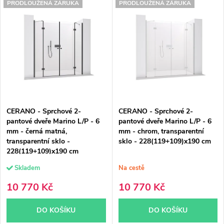
V
z
PRODLOUŽENÁ ZÁRUKA
PRODLOUŽENÁ ZÁRUKA
Nejdražší
ý
e
Nejprodávanější
p
n
Abecedně
i
í
s
p
p
r
CERANO - Sprchové 2-
CERANO - Sprchové 2-
r
o
pantové dveře Marino L/P - 6
pantové dveře Marino L/P - 6
mm - černá matná,
mm - chrom, transparentní
o
d
transparentní sklo -
sklo - 228(119+109)x190 cm
228(119+109)x190 cm
d
u
Skladem
Na cestě
u
k
10 770 Kč
10 770 Kč
k
t
DO KOŠÍKU
DO KOŠÍKU
t
ů