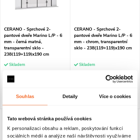
CERANO - Sprchové 2-
CERANO - Sprchové 2-
pantové dveře Marino L/P - 6
pantové dveře Marino L/P - 6
mm - černá matná,
mm - chrom, transparentní
transparentní sklo -
sklo - 238(119+119)x190 cm
238(119+119)x190 cm
Skladem
Skladem
10 970 Kč
10 970 Kč
DO KOŠÍKU
DO KOŠÍKU
Souhlas
Detaily
Více o cookies
Tato webová stránka používá cookies
O
K personalizaci obsahu a reklam, poskytování funkcí
v
sociálních médií a analýze naší návštěvnosti využíváme