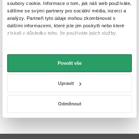
soubory cookie. Informace o tom, jak náš web používáte,
l
sdílíme se svými partnery pro sociální média, inzerci a
á
analýzy. Partneři tyto údaje mohou zkombinovat s
Hodnocení zákazníků
dalšími informacemi, které jste jim poskytli nebo které
4,9
d
4340 hodnocení
získali v důsledku toho, že používáte jejich služby.
Zobrazit recenze
a
Udělíte-li souhlas, my a vybraní partneři (včetně Googlu)
c
můžeme používat cookies pro analytiku a
í
personalizovanou reklamu. Jak Google zpracovává
Povolit vše
osobní údaje najdete na stránkách
Business Data
p
Responsibility
a
Jak Google používá informace z
Koupelnová inspirace na
Upravit
r
webů a aplikací
.
Instagramu
v
Odmítnout
k
y
v