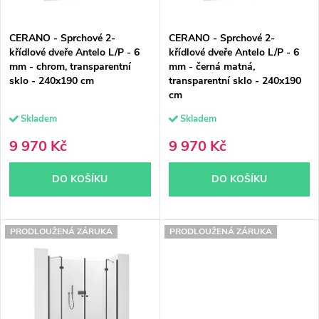
p
r
CERANO - Sprchové 2-
CERANO - Sprchové 2-
r
o
křídlové dveře Antelo L/P - 6
křídlové dveře Antelo L/P - 6
mm - chrom, transparentní
mm - černá matná,
o
d
sklo - 240x190 cm
transparentní sklo - 240x190
cm
d
u
Skladem
Skladem
u
k
9 970 Kč
9 970 Kč
k
t
DO KOŠÍKU
DO KOŠÍKU
t
ů
ů
PRODLOUŽENÁ ZÁRUKA
PRODLOUŽENÁ ZÁRUKA