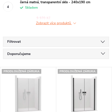
černá matná, transparentní sklo - 240x190 cm
Skladem
9 970 Kč
Zobrazit více produktů
Filtrovat
Ř
Doporučujeme
a
Nejlevnější
V
z
PRODLOUŽENÁ ZÁRUKA
PRODLOUŽENÁ ZÁRUKA
Nejdražší
ý
e
Nejprodávanější
p
n
Abecedně
i
í
s
p