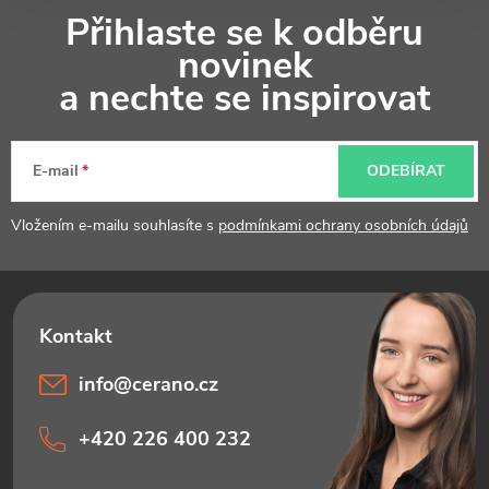
Z
ý
Přihlaste se k odběru
á
p
novinek
p
a nechte se inspirovat
i
a
s
t
u
E-mail
ODEBÍRAT
í
Vložením e-mailu souhlasíte s
podmínkami ochrany osobních údajů
info
@
cerano.cz
+420 226 400 232