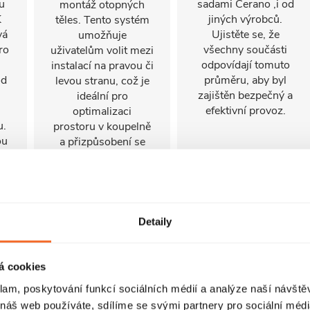
u
sadami Cerano ,i od
montáž otopných
K
jiných výrobců.
těles. Tento systém
vá
Ujistěte se, že
umožňuje
ro
všechny součásti
uživatelům volit mezi
odpovídají tomuto
instalací na pravou či
od
průměru, aby byl
levou stranu, což je
zajištěn bezpečný a
ideální pro
efektivní provoz.
optimalizaci
u.
prostoru v koupelně
ou
a přizpůsobení se
ry
specifickým
potřebám a
mi
preferencím.
 a
Detaily
.
á cookies
klam, poskytování funkcí sociálních médií a analýze naší návšt
 náš web používáte, sdílíme se svými partnery pro sociální média