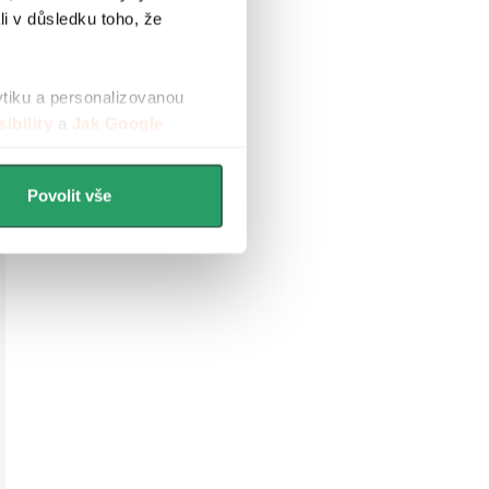
li v důsledku toho, že
ytiku a personalizovanou
ibility
a
Jak Google
Povolit vše