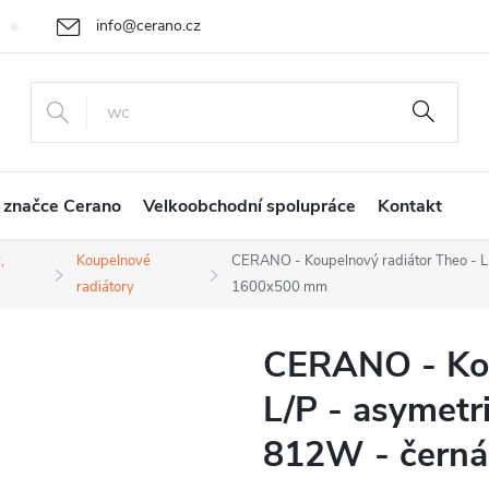
info@cerano.cz
Cenová nabídka na míru
Vrácení zboží a reklamace
Obchodní
+420 226 400 232
 značce Cerano
Velkoobchodní spolupráce
Kontakt
,
Koupelnové
CERANO - Koupelnový radiátor Theo - L
radiátory
1600x500 mm
CERANO - Kou
L/P - asymetr
812W - čern