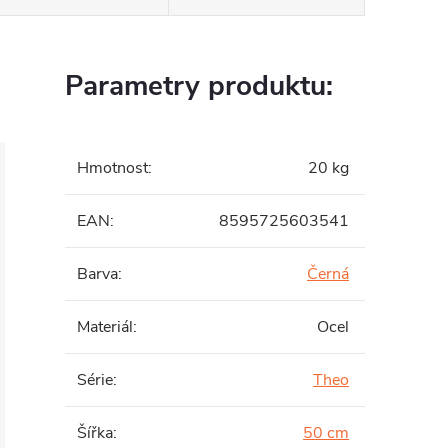
Parametry produktu:
Hmotnost
:
20 kg
EAN
:
8595725603541
Barva
:
Černá
Materiál
:
Ocel
Série
:
Theo
Šířka
:
50 cm