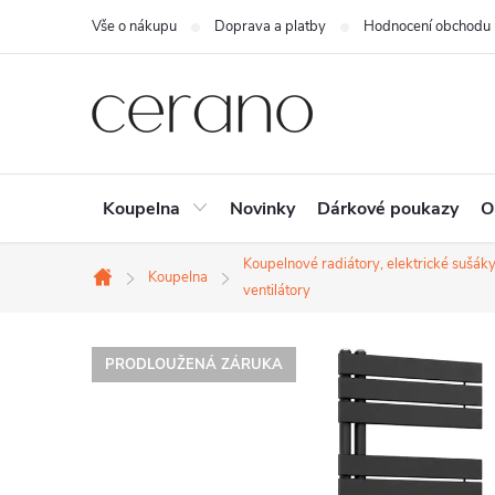
Přejít
Vše o nákupu
Doprava a platby
Hodnocení obchodu
na
obsah
Koupelna
Novinky
Dárkové poukazy
O
Koupelnové radiátory, elektrické sušáky
Koupelna
Domů
ventilátory
PRODLOUŽENÁ ZÁRUKA