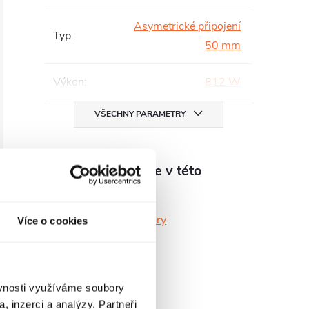
Asymetrické připojení
Typ
:
50 mm
Výkon
:
812 W
VŠECHNY PARAMETRY
Produkt naleznete v této
kategorii
Koupelnové radiátory
Více o cookies
ěvnosti využíváme soubory
, inzerci a analýzy. Partneři