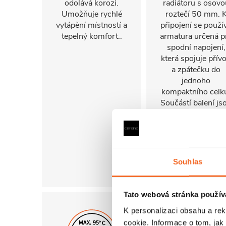
odolává korozi.
radiátoru s osovo
Umožňuje rychlé
roztečí 50 mm. 
vytápění místností a
připojení se použí
tepelný komfort..
armatura určená p
spodní napojení,
která spojuje přív
a zpátečku do
jednoho
kompaktního celk
Součástí balení js
připojovací adapté
pro instalace s
měděnými trubka
o průměru 15 mm
PEX trubkami o
Souhlas
průměru 16 mm
Tato webová stránka použív
K personalizaci obsahu a re
cookie. Informace o tom, jak