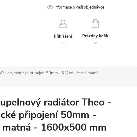
 podmínky
Ochrana osobních údajů
Informace o vaší objednávce
Kontakt
NÁKUPNÍ
KOŠÍK
Prázdný košík
Přihlášení
/P - asymetrické připojení 50mm - 812W - černá matná -
pelnový radiátor Theo -
ické připojení 50mm -
á matná - 1600x500 mm