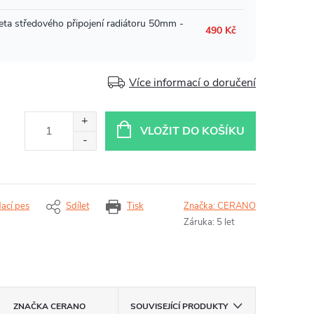
Více informací o doručení
VLOŽIT DO KOŠÍKU
dací pes
Sdílet
Tisk
Značka:
CERANO
Záruka
:
5 let
ZNAČKA
CERANO
SOUVISEJÍCÍ PRODUKTY