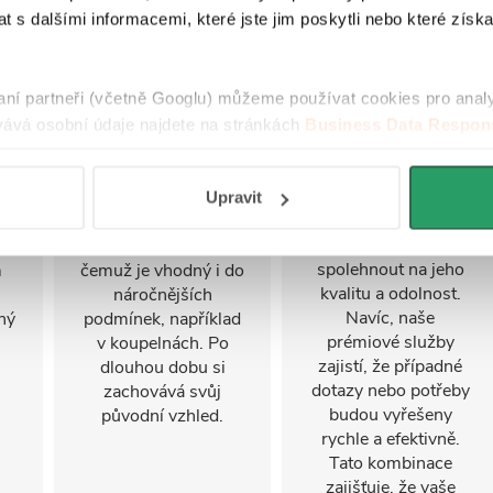
 s dalšími informacemi, které jste jim poskytli nebo které získa
Odolnost proti
Záruka 5 let
raní partneři (včetně Googlu) můžeme používat cookies pro anal
korozi
ává osobní údaje najdete na stránkách
Business Data Respons
K tomuto produktu
 aplikací
.
poskytujeme
ní
Výrobek je vyroben z
pětiletou záruku, což
materiálu se
Upravit
znamená, že se
zvýšenou odolností
můžete dlouhodobě
proti korozi, díky
spolehnout na jeho
m
čemuž je vhodný i do
kvalitu a odolnost.
náročnějších
Navíc, naše
ný
podmínek, například
prémiové služby
v koupelnách. Po
zajistí, že případné
dlouhou dobu si
dotazy nebo potřeby
zachovává svůj
budou vyřešeny
původní vzhled.
rychle a efektivně.
Tato kombinace
zajišťuje, že vaše