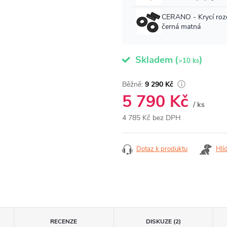
Skladem
(
)
>10 ks
9 290 Kč
5 790 Kč
/ ks
4 785 Kč bez DPH
Měrná
cena:
Dotaz k produktu
Hlí
RECENZE
DISKUZE (2)