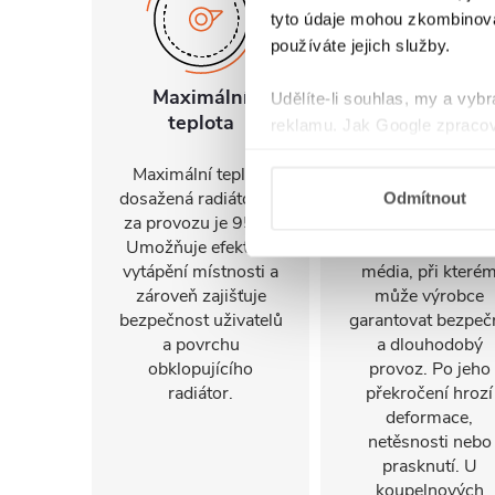
tyto údaje mohou zkombinovat
používáte jejich služby.
Maximální
Maximální
Udělíte-li souhlas, my a vyb
teplota
pracovní tlak
reklamu. Jak Google zpracov
používá informace z webů a
Maximální teplota
Maximální pracov
dosažená radiátorem
tlak je 15 barů.
Odmítnout
za provozu je 95°C.
Nejvyšší tlak
Umožňuje efektivní
vody/otopného
vytápění místnosti a
média, při které
zároveň zajišťuje
může výrobce
bezpečnost uživatelů
garantovat bezpeč
a povrchu
a dlouhodobý
obklopujícího
provoz. Po jeho
radiátor.
překročení hrozí
deformace,
netěsnosti nebo
prasknutí. U
koupelnových