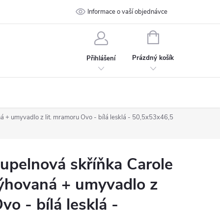
 podmínky
Ochrana osobních údajů
Informace o vaší objednávce
Kontakt
NÁKUPNÍ
KOŠÍK
Prázdný košík
Přihlášení
 + umyvadlo z lit. mramoru Ovo - bílá lesklá - 50,5x53x46,5
pelnová skříňka Carole
rýhovaná + umyvadlo z
vo - bílá lesklá -