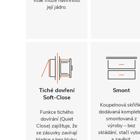
však může navlhnout
její jádro.
Tiché dovření
Smont
Soft-Close
Koupelnová skříň
dodávaná komplet
Funkce tichého
smontovaná z
dovírání (Quiet
výroby – bez
Close) zajišťuje, že
skládání, stačí vyba
se zásuvky zavírají
a zavěsit.
hladce a bez hluku.