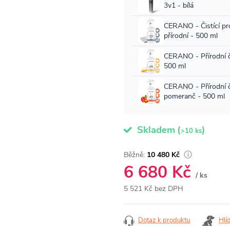
Skladem
(
)
>10 ks
10 480 Kč
6 680 Kč
/ ks
5 521 Kč bez DPH
Měrná
cena:
Dotaz k produktu
Hlí