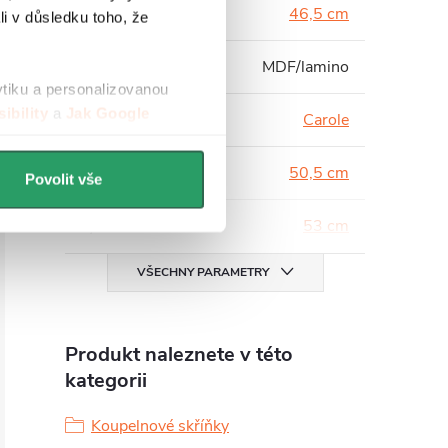
Hloubka
:
46,5 cm
li v důsledku toho, že
Materiál
:
MDF/lamino
ytiku a personalizovanou
ibility
a
Jak Google
Série
:
Carole
Šířka
:
50,5 cm
Povolit vše
Výška
:
53 cm
VŠECHNY PARAMETRY
Produkt naleznete v této
kategorii
Koupelnové skříňky