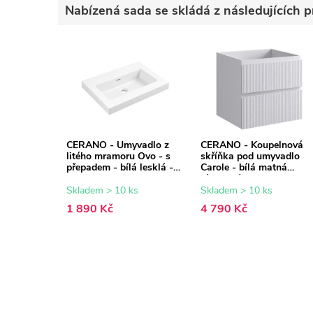
Nabízená sada se skládá z následujících p
CERANO - Umyvadlo z
CERANO - Koupelnová
litého mramoru Ovo - s
skříňka pod umyvadlo
přepadem - bílá lesklá -
Carole - bílá matná
50,5x46,5 cm
rýhovaná - 49x48x45 cm
Skladem > 10 ks
Skladem > 10 ks
1 890 Kč
4 790 Kč