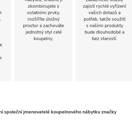
zkombinujete s
zajistí rychlé vyřízení
e
ostatními prvky,
vašich dotazů a
,
rozšíříte úložný
potřeb, takže soužití
prostor a zachováte
s našimi produkty
jednotný styl celé
bude dlouhodobé a
koupelny.
bez starostí.
e
k
vní společní jmenovatelé koupelnového nábytku značky