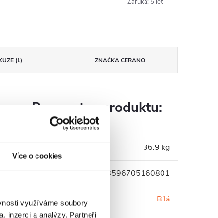
Záruka
:
5 let
KUZE (1)
ZNAČKA
CERANO
Parametry produktu:
Hmotnost
:
36.9 kg
Více o cookies
EAN
:
8596705160801
Barva
:
Bílá
ěvnosti využíváme soubory
, inzerci a analýzy. Partneři