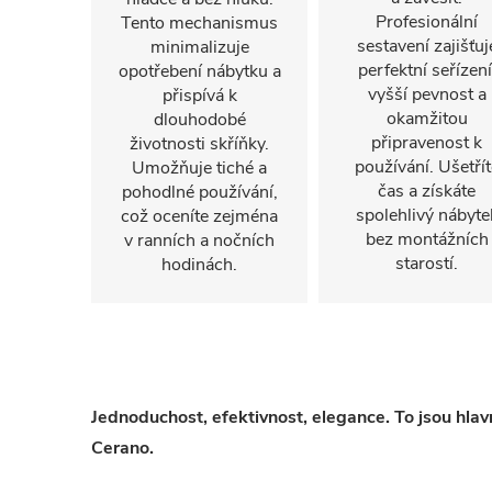
Profesionální
Tento mechanismus
sestavení zajišťuj
minimalizuje
perfektní seřízení
opotřebení nábytku a
vyšší pevnost a
přispívá k
okamžitou
dlouhodobé
připravenost k
životnosti skříňky.
používání. Ušetřít
Umožňuje tiché a
čas a získáte
pohodlné používání,
spolehlivý nábyte
což oceníte zejména
bez montážních
v ranních a nočních
starostí.
hodinách.
Jednoduchost, efektivnost, elegance. To jsou hla
Cerano.