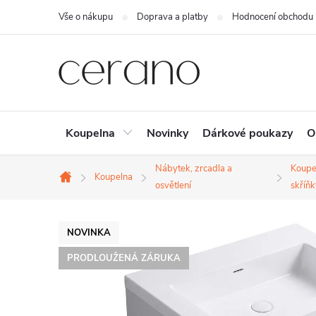
Přejít
Vše o nákupu
Doprava a platby
Hodnocení obchodu
na
obsah
Koupelna
Novinky
Dárkové poukazy
O
Nábytek, zrcadla a
Koupe
Koupelna
Domů
osvětlení
skříňk
NOVINKA
PRODLOUŽENÁ ZÁRUKA