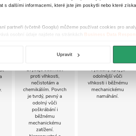
 s dalšími informacemi, které jste jim poskytli nebo které získa
Litý mramor je směs
Laserové olepování
mletého mramoru a
vytváří bezešvé,
o
speciální pryskyřice.
téměř neviditelné
raní partneři (včetně Googlu) můžeme používat cookies pro anal
Má pevnou,
spojení hran se
ru
ává osobní údaje najdete na stránkách
Business Data Respons
kompaktní a hladkou
speciální reaktivní
adě
 aplikací
.
strukturu. Povrch je
vrstvou, která se
te
opatřen ochrannou
aktivuje laserem. Lze
it
Upravit
gelovou (gelcoat)
použít na MDF i další
vrstvou, která
deskové materiály.
zvyšuje odolnost
Výsledný spoj je
st
proti vlhkosti,
odolnější vůči
a
nečistotám a
vlhkosti i běžnému
chemikáliím. Povrch
mechanickému
.
je tvrdý, pevný a
namáhání.
odolný vůči
poškrábání i
běžnému
mechanickému
zatížení.