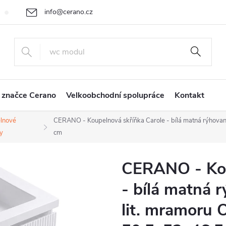
info@cerano.cz
Cenová nabídka na míru
Vrácení zboží a reklamace
Obchodní
+420 226 400 232
 značce Cerano
Velkoobchodní spolupráce
Kontakt
lnové
CERANO - Koupelnová skříňka Carole - bílá matná rýhovaná
y
cm
CERANO - Kou
- bílá matná 
lit. mramoru O