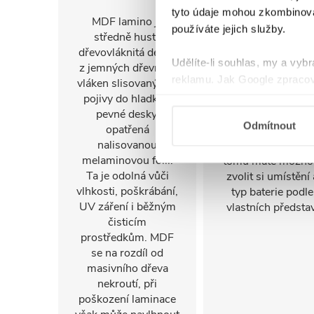
baterii
tyto údaje mohou zkombinovat
MDF lamino je
používáte jejich služby.
středně hustá
Umyvadla z litéh
dřevovláknitá deska
mramoru jsou
Udělíte-li souhlas, my a vyb
z jemných dřevních
dodávána bez otvo
reklamu. Jak Google zpracov
vláken slisovaných s
pro baterii. V příp
používá informace z webů a
pojivy do hladké a
potřeby si jej může
pevné desky,
jednoduše zhotov
Odmítnout
opatřená
sami – například
nalisovanou
vyvrtáním. Díky
melaminovou fólií.
tomu máte možno
Ta je odolná vůči
zvolit si umístění 
vlhkosti, poškrábání,
typ baterie podle
UV záření i běžným
vlastních představ
čisticím
prostředkům. MDF
se na rozdíl od
masivního dřeva
nekroutí, při
poškození laminace