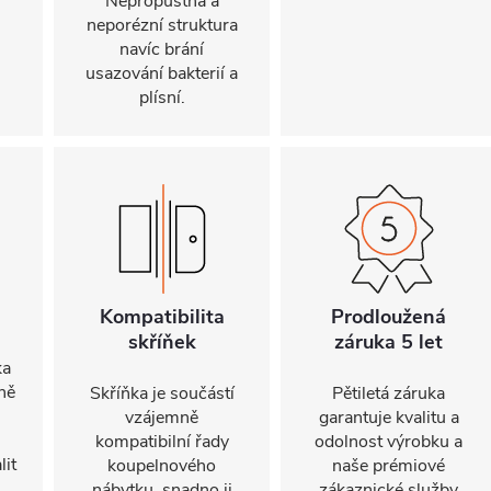
Nepropustná a
neporézní struktura
navíc brání
usazování bakterií a
plísní.
Kompatibilita
Prodloužená
skříňek
záruka 5 let
ka
ně
Skříňka je součástí
Pětiletá záruka
vzájemně
garantuje kvalitu a
kompatibilní řady
odolnost výrobku a
lit
koupelnového
naše prémiové
nábytku, snadno ji
zákaznické služby