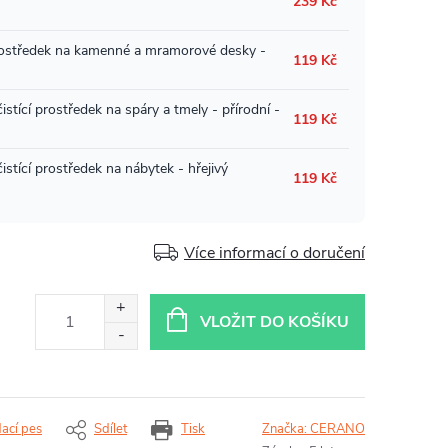
Více informací o doručení
VLOŽIT DO KOŠÍKU
dací pes
Sdílet
Tisk
Značka:
CERANO