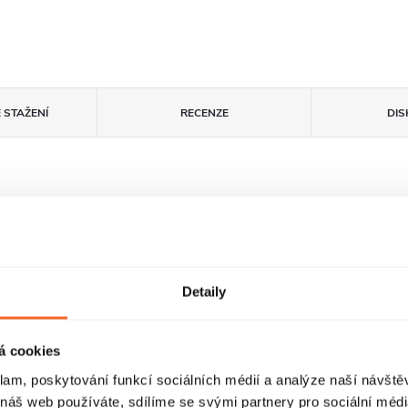
 STAŽENÍ
RECENZE
DIS
Detaily
á cookies
klam, poskytování funkcí sociálních médií a analýze naší návšt
o
Litý mramor
Laserové hrany
 náš web používáte, sdílíme se svými partnery pro sociální média