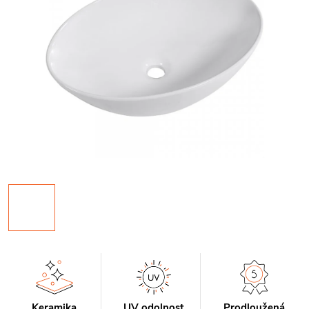
Keramika
UV odolnost
Prodloužená