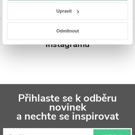
Responsibility
a
Jak Google používá informace z
Upravit
webů a aplikací
.
Koupelnová inspirace na
Odmítnout
Instagramu
Z
Přihlaste se k odběru
á
novinek
p
a nechte se inspirovat
a