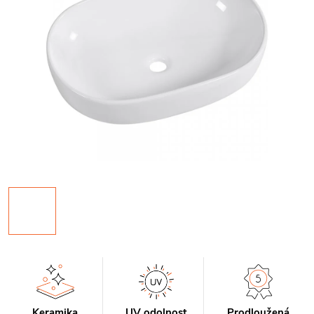
Keramika
UV odolnost
Prodloužená