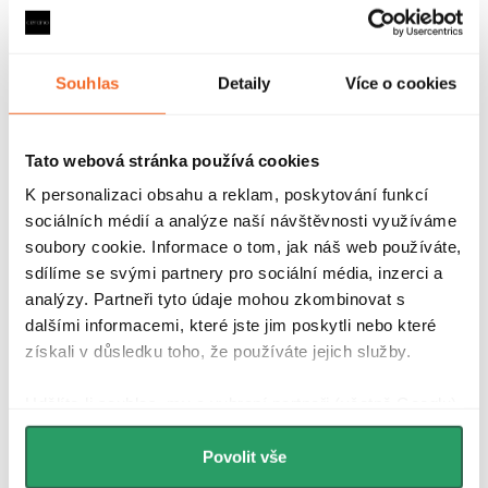
Recenze
Diskuse
Souhlas
Detaily
Více o cookies
Značka
Tato webová stránka používá cookies
K personalizaci obsahu a reklam, poskytování funkcí
Další inspirace
sociálních médií a analýze naší návštěvnosti využíváme
soubory cookie. Informace o tom, jak náš web používáte,
sdílíme se svými partnery pro sociální média, inzerci a
analýzy. Partneři tyto údaje mohou zkombinovat s
dalšími informacemi, které jste jim poskytli nebo které
získali v důsledku toho, že používáte jejich služby.
Hodnocení zákazníků
Udělíte-li souhlas, my a vybraní partneři (včetně Googlu)
4,9
můžeme používat cookies pro analytiku a
4340 hodnocení
personalizovanou reklamu. Jak Google zpracovává
Povolit vše
Zobrazit recenze
osobní údaje najdete na stránkách
Business Data