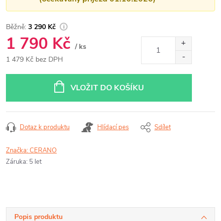
3 290 Kč
1 790 Kč
/ ks
1 479 Kč bez DPH
Měrná
cena:
VLOŽIT DO KOŠÍKU
Dotaz k produktu
Hlídací pes
Sdílet
Značka:
CERANO
Záruka
:
5 let
Popis produktu