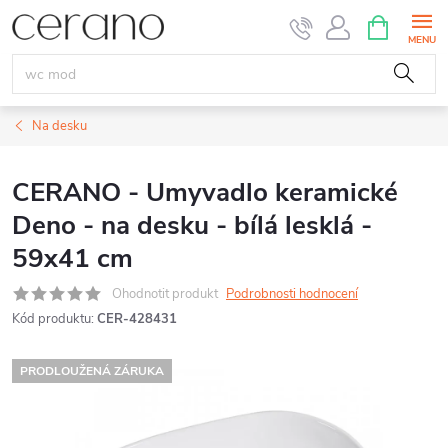
Přejít
NÁKUPNÍ
KOŠÍK
na
obsah
Na desku
CERANO - Umyvadlo keramické
Deno - na desku - bílá lesklá -
59x41 cm
Ohodnotit produkt
Podrobnosti hodnocení
Kód produktu:
CER-428431
PRODLOUŽENÁ ZÁRUKA