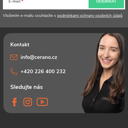
t
E-mail
ODEBÍRAT
í
Vložením e-mailu souhlasíte s
podmínkami ochrany osobních údajů
info
@
cerano.cz
+420 226 400 232