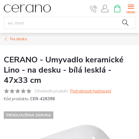
Přejít
NÁKUPNÍ
KOŠÍK
na
obsah
Na desku
CERANO - Umyvadlo keramické
Lino - na desku - bílá lesklá -
47x33 cm
Ohodnotit produkt
Podrobnosti hodnocení
Kód produktu:
CER-428398
PRODLOUŽENÁ ZÁRUKA