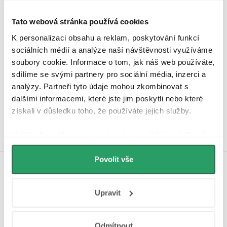
Tato webová stránka používá cookies
K personalizaci obsahu a reklam, poskytování funkcí
sociálních médií a analýze naší návštěvnosti využíváme
soubory cookie. Informace o tom, jak náš web používáte,
sdílíme se svými partnery pro sociální média, inzerci a
Hodnocení zákazníků
analýzy. Partneři tyto údaje mohou zkombinovat s
4,9
4340 hodnocení
dalšími informacemi, které jste jim poskytli nebo které
Zobrazit recenze
získali v důsledku toho, že používáte jejich služby.
Udělíte-li souhlas, my a vybraní partneři (včetně Googlu)
můžeme používat cookies pro analytiku a
personalizovanou reklamu. Jak Google zpracovává
Povolit vše
osobní údaje najdete na stránkách
Business Data
Koupelnová inspirace na
Responsibility
a
Jak Google používá informace z
Instagramu
Upravit
webů a aplikací
.
Odmítnout