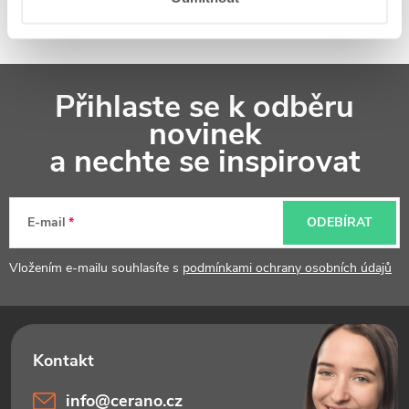
Z
Přihlaste se k odběru
á
novinek
p
a nechte se inspirovat
a
t
E-mail
ODEBÍRAT
í
Vložením e-mailu souhlasíte s
podmínkami ochrany osobních údajů
info
@
cerano.cz