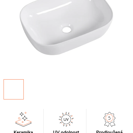
Keramika
UV odolnost
Prodloužená