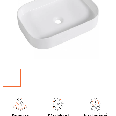
Keramika
UV odolnost
Prodloužená