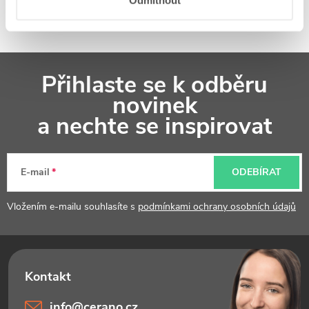
Odmítnout
Z
Přihlaste se k odběru
á
novinek
p
a nechte se inspirovat
a
t
E-mail
ODEBÍRAT
í
Vložením e-mailu souhlasíte s
podmínkami ochrany osobních údajů
info
@
cerano.cz