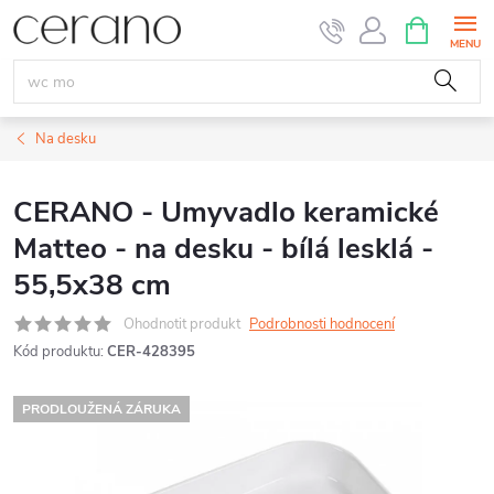
Přejít
NÁKUPNÍ
KOŠÍK
na
obsah
Na desku
CERANO - Umyvadlo keramické
Matteo - na desku - bílá lesklá -
55,5x38 cm
Ohodnotit produkt
Podrobnosti hodnocení
Kód produktu:
CER-428395
PRODLOUŽENÁ ZÁRUKA