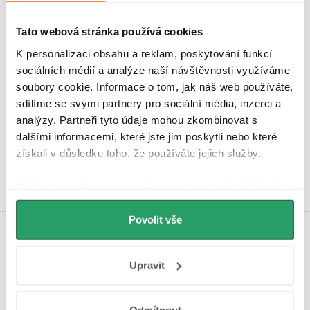
Tato webová stránka používá cookies
K personalizaci obsahu a reklam, poskytování funkcí
sociálních médií a analýze naší návštěvnosti využíváme
soubory cookie. Informace o tom, jak náš web používáte,
sdílíme se svými partnery pro sociální média, inzerci a
Hodnocení zákazníků
analýzy. Partneři tyto údaje mohou zkombinovat s
4,9
dalšími informacemi, které jste jim poskytli nebo které
4340 hodnocení
Zobrazit recenze
získali v důsledku toho, že používáte jejich služby.
Udělíte-li souhlas, my a vybraní partneři (včetně Googlu)
můžeme používat cookies pro analytiku a
personalizovanou reklamu. Jak Google zpracovává
Povolit vše
osobní údaje najdete na stránkách
Business Data
Koupelnová inspirace na
Responsibility
a
Jak Google používá informace z
Instagramu
Upravit
webů a aplikací
.