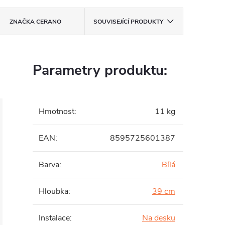
ZNAČKA
CERANO
SOUVISEJÍCÍ PRODUKTY
Parametry produktu:
Hmotnost
:
11 kg
EAN
:
8595725601387
Barva
:
Bílá
Hloubka
:
39 cm
Instalace
:
Na desku