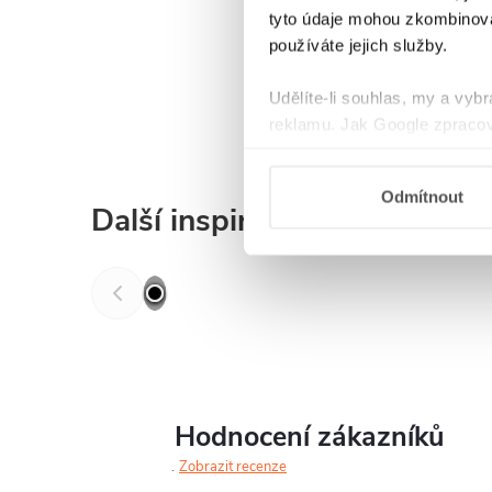
tyto údaje mohou zkombinovat
používáte jejich služby.
Udělíte-li souhlas, my a vyb
reklamu. Jak Google zpracov
používá informace z webů a
Odmítnout
Další inspirace
Hodnocení zákazníků
Zobrazit recenze