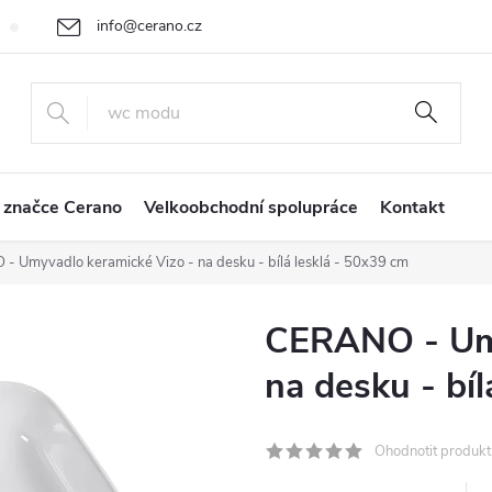
info@cerano.cz
Cenová nabídka na míru
Vrácení zboží a reklamace
Obchodní
+420 226 400 232
 značce Cerano
Velkoobchodní spolupráce
Kontakt
 Umyvadlo keramické Vizo - na desku - bílá lesklá - 50x39 cm
CERANO - Umy
na desku - bíl
Ohodnotit produkt