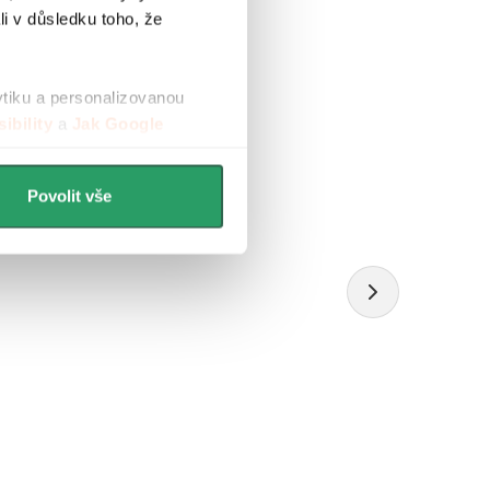
li v důsledku toho, že
ytiku a personalizovanou
ibility
a
Jak Google
Povolit vše