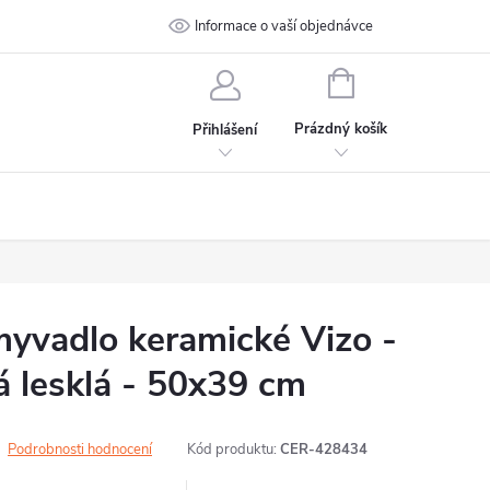
 podmínky
Ochrana osobních údajů
Informace o vaší objednávce
Kontakt
NÁKUPNÍ
KOŠÍK
Prázdný košík
Přihlášení
vadlo keramické Vizo -
á lesklá - 50x39 cm
Podrobnosti hodnocení
Kód produktu:
CER-428434