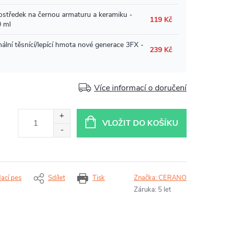
Více informací o doručení
VLOŽIT DO KOŠÍKU
dací pes
Sdílet
Tisk
Značka:
CERANO
Záruka
:
5 let