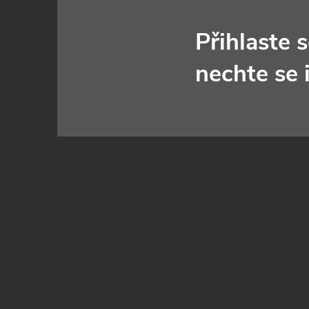
á
Přihlaste 
p
nechte se 
a
t
í