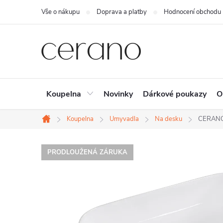
Přejít
Vše o nákupu
Doprava a platby
Hodnocení obchodu
na
obsah
Koupelna
Novinky
Dárkové poukazy
O
Koupelna
Umyvadla
Na desku
CERANO -
Domů
PRODLOUŽENÁ ZÁRUKA