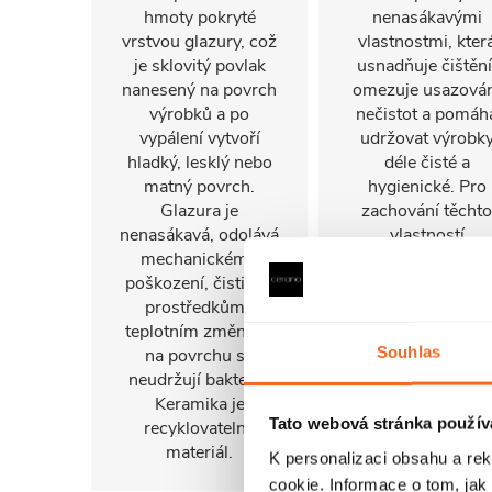
hmoty pokryté
nenasákavými
vrstvou glazury, což
vlastnostmi, kter
je sklovitý povlak
usnadňuje čištění
nanesený na povrch
omezuje usazová
výrobků a po
nečistot a pomáh
vypálení vytvoří
udržovat výrobk
hladký, lesklý nebo
déle čisté a
matný povrch.
hygienické. Pro
Glazura je
zachování těchto
nenasákavá, odolává
vlastností
mechanickému
doporučujeme
poškození, čisticím
používat čisticí
prostředkům ,
prostředky z naš
teplotním změnám,
nabídky.
Souhlas
na povrchu se
neudržují bakterie.
Keramika je
Tato webová stránka použív
recyklovatelný
materiál.
K personalizaci obsahu a re
cookie. Informace o tom, jak