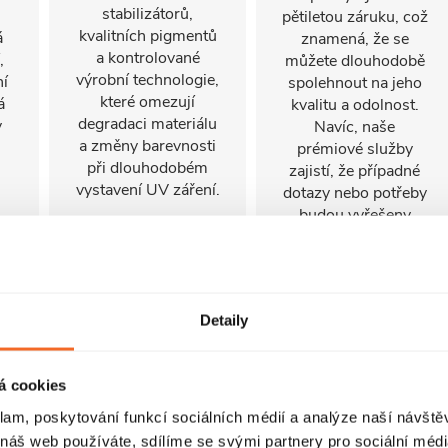
stabilizátorů,
pětiletou záruku, což
kvalitních pigmentů
á
znamená, že se
a kontrolované
,
můžete dlouhodobě
výrobní technologie,
ní
spolehnout na jeho
které omezují
á
kvalitu a odolnost.
degradaci materiálu
y
Navíc, naše
a změny barevnosti
prémiové služby
při dlouhodobém
zajistí, že případné
vystavení UV záření.
dotazy nebo potřeby
budou vyřešeny
rychle a efektivně.
Tato kombinace
í
zajišťuje, že vaše
zkušenost s
Detaily
produktem bude
vždy prvotřídní a
bezproblémová.
á cookies
klam, poskytování funkcí sociálních médií a analýze naší návšt
 náš web používáte, sdílíme se svými partnery pro sociální média