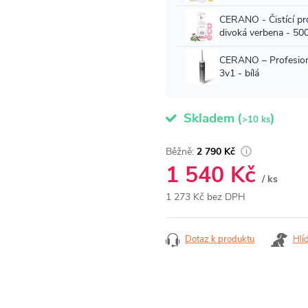
Skladem
(
)
>10 ks
2 790 Kč
1 540 Kč
/ ks
1 273 Kč bez DPH
Měrná
cena:
Dotaz k produktu
Hlí