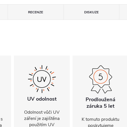
RECENZE
DISKUZE
UV odolnost
Prodloužená
záruka 5 let
Odolnost vůči UV
záření je zajištěna
 s
K tomuto produktu
použitím UV
a
poskytujeme