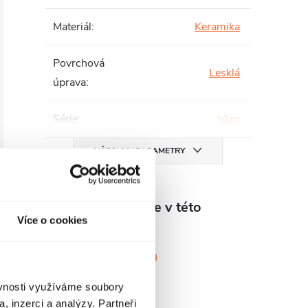
Materiál
:
Keramika
Povrchová
Lesklá
úprava
:
Série
:
Vizo
VŠECHNY PARAMETRY
Produkt naleznete v této
Více o cookies
kategorii
Umyvadla na desku
ěvnosti využíváme soubory
, inzerci a analýzy. Partneři