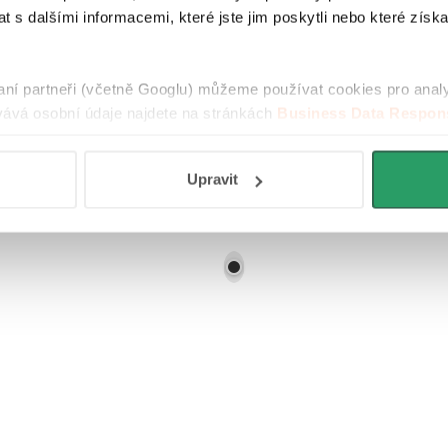
 s dalšími informacemi, které jste jim poskytli nebo které získa
raní partneři (včetně Googlu) můžeme používat cookies pro anal
ává osobní údaje najdete na stránkách
Business Data Respons
 aplikací
.
Upravit