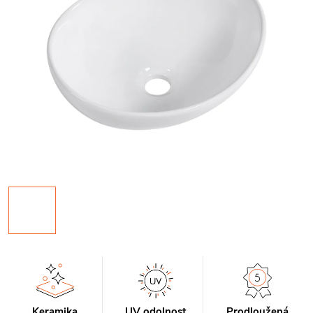
Keramika
UV odolnost
Prodloužená