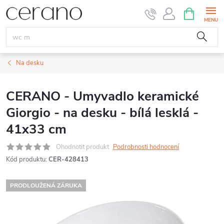
Přejít
NÁKUPNÍ
KOŠÍK
na
obsah
Na desku
CERANO - Umyvadlo keramické
Giorgio - na desku - bílá lesklá -
41x33 cm
Ohodnotit produkt
Podrobnosti hodnocení
Kód produktu:
CER-428413
PRODLOUŽENÁ ZÁRUKA