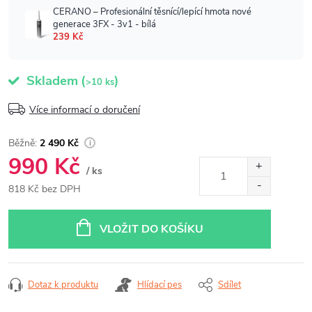
Skladem
(
)
>10 ks
Více informací o doručení
2 490 Kč
990 Kč
/ ks
818 Kč bez DPH
Měrná
cena:
VLOŽIT DO KOŠÍKU
Dotaz k produktu
Hlídací pes
Sdílet