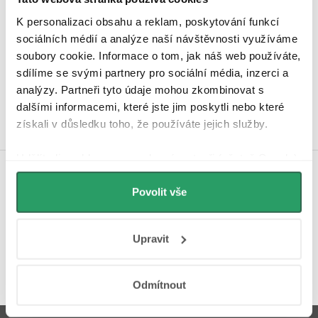
K personalizaci obsahu a reklam, poskytování funkcí
sociálních médií a analýze naší návštěvnosti využíváme
Hodnocení zákazníků
soubory cookie. Informace o tom, jak náš web používáte,
4,9
sdílíme se svými partnery pro sociální média, inzerci a
4340 hodnocení
analýzy. Partneři tyto údaje mohou zkombinovat s
Zobrazit recenze
dalšími informacemi, které jste jim poskytli nebo které
získali v důsledku toho, že používáte jejich služby.
Udělíte-li souhlas, my a vybraní partneři (včetně Googlu)
můžeme používat cookies pro analytiku a
Koupelnová inspirace na
personalizovanou reklamu. Jak Google zpracovává
Povolit vše
Instagramu
osobní údaje najdete na stránkách
Business Data
Responsibility
a
Jak Google používá informace z
Upravit
webů a aplikací
.
Odmítnout