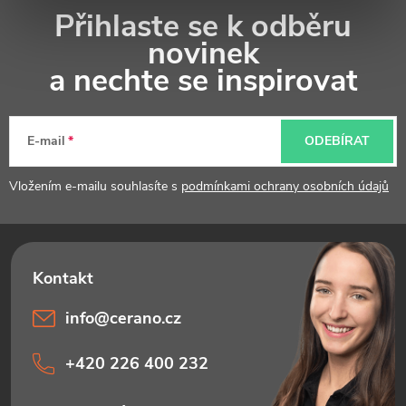
Z
Přihlaste se k odběru
á
novinek
p
a nechte se inspirovat
a
t
E-mail
ODEBÍRAT
í
Vložením e-mailu souhlasíte s
podmínkami ochrany osobních údajů
info
@
cerano.cz
+420 226 400 232