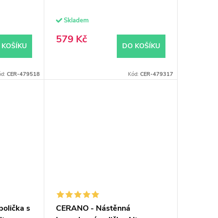
Skladem
579 Kč
 KOŠÍKU
DO KOŠÍKU
ód:
CER-479518
Kód:
CER-479317
olička s
CERANO - Nástěnná