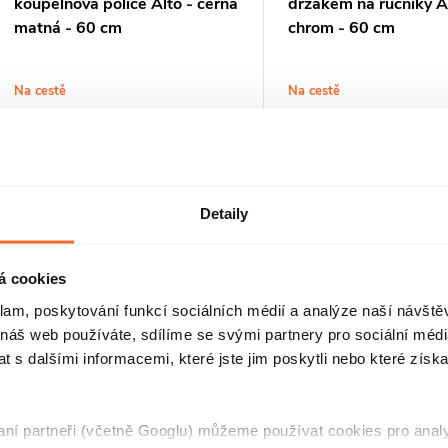
koupelnová police Alto - černá
držákem na ručníky Al
matná - 60 cm
chrom - 60 cm
Na cestě
Na cestě
599 Kč
769 Kč
DO KOŠÍKU
DO
Kód:
CER-479320
K
Detaily
O
á cookies
klam, poskytování funkcí sociálních médií a analýze naší návšt
v
 náš web používáte, sdílíme se svými partnery pro sociální média
 s dalšími informacemi, které jste jim poskytli nebo které získa
á
d
raní partneři (včetně Googlu) můžeme používat cookies pro anal