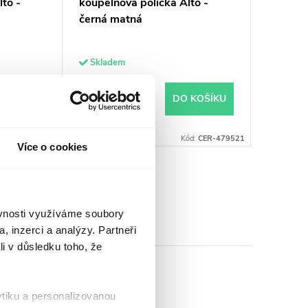
to -
koupelnová polička Alto -
černá matná
Skladem
499 Kč
 KOŠÍKU
DO KOŠÍKU
ód:
CER-479329
Kód:
CER-479521
Více o cookies
ěvnosti využíváme soubory
, inzerci a analýzy. Partneři
li v důsledku toho, že
ytiku a personalizovanou