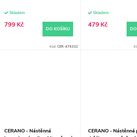
u
Skladem
Skladem
ů
k
799 Kč
479 Kč
DO KOŠÍKU
DO
ů
Kód:
CER-479332
K
CERANO - Nástěnná
CERANO - Nástěnná p