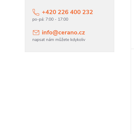
t
+420 226 400 232
t
info
@
cerano.cz