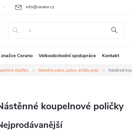
info@cerano.cz
Cenová nabídka na míru
Vrácení zboží a reklamace
Obchodní
+420 226 400 232
 značce Cerano
Velkoobchodní spolupráce
Kontakt
pelnové doplňky
Skleněné police, police, držáky polic
Nástěnné kou
Nástěnné koupelnové poličky
Nejprodávanější