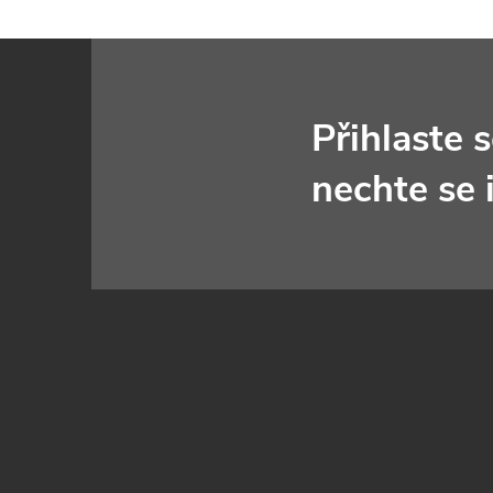
Z
á
Přihlaste 
p
nechte se 
a
t
í