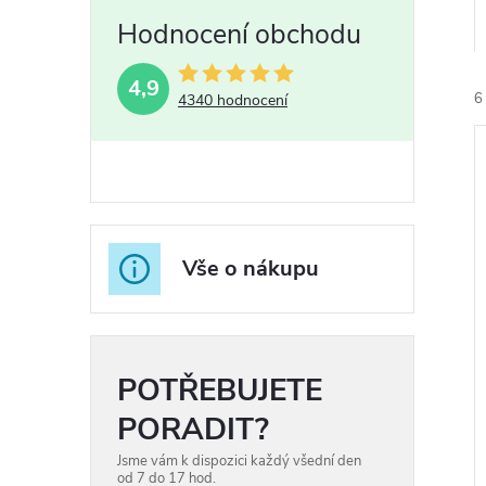
4,9
6
4340 hodnocení
í
i
Vše o nákupu
r
POTŘEBUJETE
r
PORADIT?
Jsme vám k dispozici každý všední den
od 7 do 17 hod.