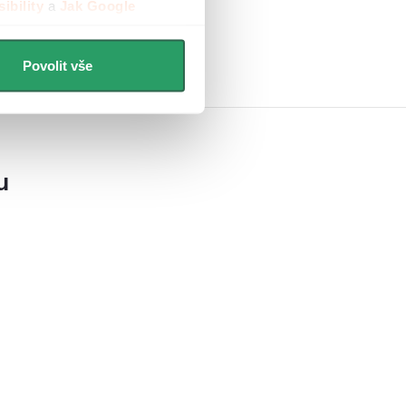
ibility
a
Jak Google
Povolit vše
u