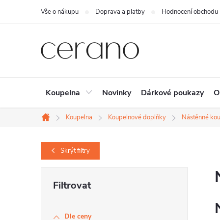
Přejít
Vše o nákupu
Doprava a platby
Hodnocení obchodu
na
obsah
Koupelna
Novinky
Dárkové poukazy
O
Koupelna
Koupelnové doplňky
Nástěnné kou
Domů
Skrýt
filtry
P
o
s
Dle ceny