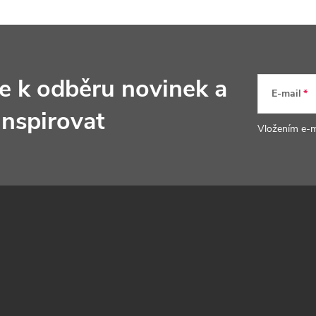
s
u
se k odběru novinek
a
E-mail
inspirovat
Vložením e-m