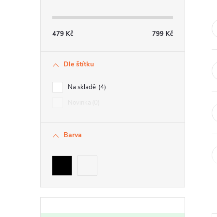
t
r
479
Kč
799
Kč
a
Dle štítku
n
n
Na skladě
4
í
Novinka
0
p
Barva
a
n
e
l