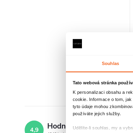
Souhlas
Tato webová stránka použív
K personalizaci obsahu a re
cookie. Informace o tom, jak
l
tyto údaje mohou zkombinovat
používáte jejich služby.
Hodnocení zákazníků
Udělíte-li souhlas, my a vyb
4,9