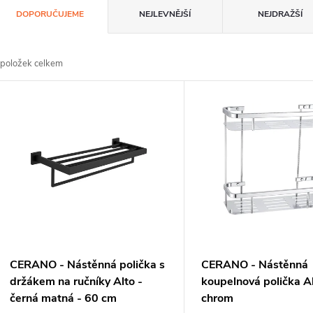
Ř
DOPORUČUJEME
NEJLEVNĚJŠÍ
NEJDRAŽŠÍ
a
z
položek celkem
e
V
n
ý
p
p
s
o
p
d
CERANO - Nástěnná polička s
CERANO - Nástěnná
u
o
držákem na ručníky Alto -
koupelnová polička Al
černá matná - 60 cm
chrom
k
d