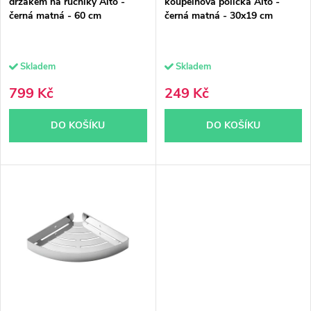
r
o
držákem na ručníky Alto -
koupelnová polička Alto -
černá matná - 60 cm
černá matná - 30x19 cm
o
d
d
u
Skladem
Skladem
u
k
799 Kč
249 Kč
k
t
DO KOŠÍKU
DO KOŠÍKU
t
ů
ů