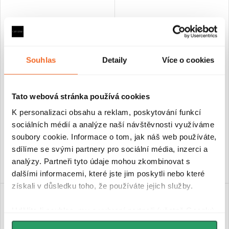
CERANO - Nástěnná
CERANO - Nástěnná
Souhlas
Detaily
Více o cookies
koupelnová police Alto - černá
koupelnová polička Alto -
matná - 60 cm
černá matná - 30,5x18x34 cm
Tato webová stránka používá cookies
Na cestě
Na cestě
K personalizaci obsahu a reklam, poskytování funkcí
sociálních médií a analýze naší návštěvnosti využíváme
599 Kč
489 Kč
soubory cookie. Informace o tom, jak náš web používáte,
sdílíme se svými partnery pro sociální média, inzerci a
DO KOŠÍKU
DO KOŠÍKU
analýzy. Partneři tyto údaje mohou zkombinovat s
dalšími informacemi, které jste jim poskytli nebo které
získali v důsledku toho, že používáte jejich služby.
Udělíte-li souhlas, my a vybraní partneři (včetně Googlu)
můžeme používat cookies pro analytiku a