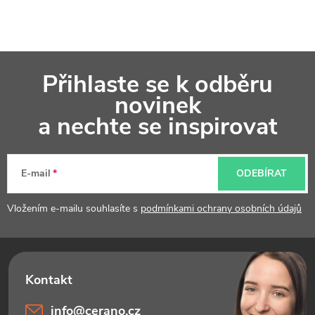
y
v
Z
ý
Přihlaste se k odběru
á
p
novinek
p
a nechte se inspirovat
i
a
s
t
u
E-mail
ODEBÍRAT
í
Vložením e-mailu souhlasíte s
podmínkami ochrany osobních údajů
info
@
cerano.cz