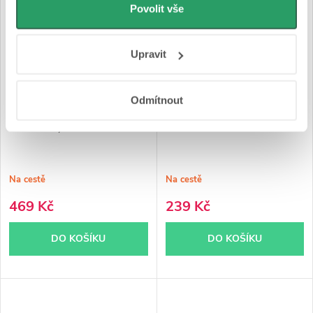
personalizovanou reklamu. Jak Google zpracovává
Povolit vše
osobní údaje najdete na stránkách
Business Data
Responsibility
a
Jak Google používá informace z
Upravit
webů a aplikací
.
CERANO - Nástěnná
CERANO - Nástěnná
Odmítnout
koupelnová polička Alto -
koupelnová polička Alto -
chrom - 30,5x18x34 cm
chrom - 30x19 cm
Na cestě
Na cestě
469 Kč
239 Kč
DO KOŠÍKU
DO KOŠÍKU