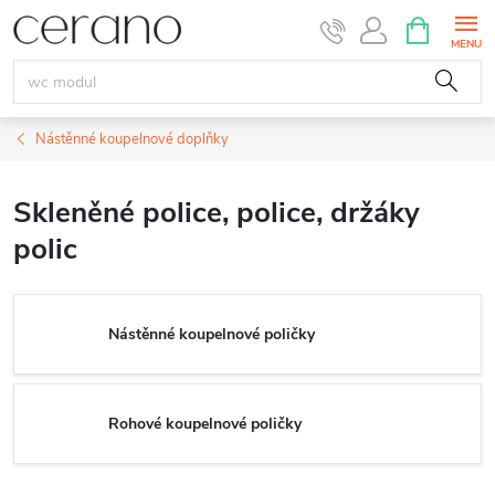
Přejít
NÁKUPNÍ
KOŠÍK
na
obsah
Nástěnné koupelnové doplňky
Skleněné police, police, držáky
polic
Nástěnné koupelnové poličky
Rohové koupelnové poličky