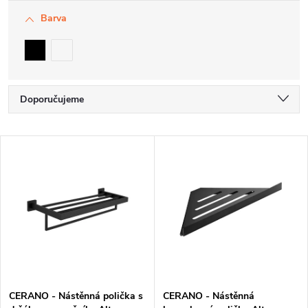
Barva
Ř
Doporučujeme
a
Nejlevnější
V
z
Nejdražší
ý
e
Nejprodávanější
p
n
Abecedně
i
í
s
p
p
r
CERANO - Nástěnná polička s
CERANO - Nástěnná