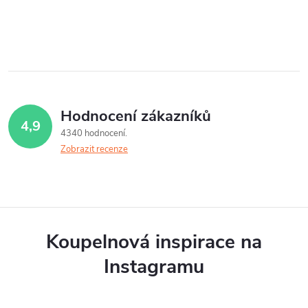
O
v
l
á
Hodnocení zákazníků
4,9
d
4340 hodnocení
Zobrazit recenze
a
c
í
p
Koupelnová inspirace na
r
Instagramu
v
k