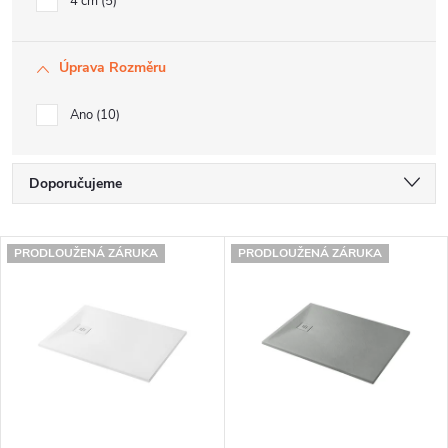
4 cm
5
Úprava Rozměru
Ano
10
Ř
Doporučujeme
a
Nejlevnější
V
z
PRODLOUŽENÁ ZÁRUKA
PRODLOUŽENÁ ZÁRUKA
Nejdražší
ý
e
Nejprodávanější
p
n
Abecedně
i
í
s
p