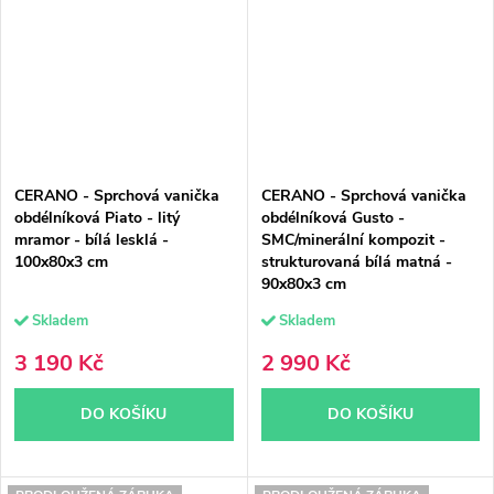
CERANO - Sprchová vanička
CERANO - Sprchová vanička
obdélníková Piato - litý
obdélníková Gusto -
mramor - bílá lesklá -
SMC/minerální kompozit -
100x80x3 cm
strukturovaná bílá matná -
90x80x3 cm
Skladem
Skladem
3 190 Kč
2 990 Kč
DO KOŠÍKU
DO KOŠÍKU