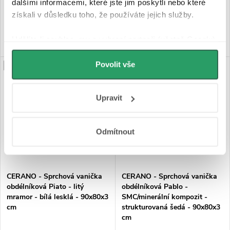
3 990 Kč
3 490 Kč
dalšími informacemi, které jste jim poskytli nebo které
získali v důsledku toho, že používáte jejich služby.
DO KOŠÍKU
DO KOŠÍKU
Udělíte-li souhlas, my a vybraní partneři (včetně Googlu)
můžeme používat cookies pro analytiku a
personalizovanou reklamu. Jak Google zpracovává
Povolit vše
PRODLOUŽENÁ ZÁRUKA
PRODLOUŽENÁ ZÁRUKA
osobní údaje najdete na stránkách
Business Data
Responsibility
a
Jak Google používá informace z
Upravit
webů a aplikací
.
Odmítnout
CERANO - Sprchová vanička
CERANO - Sprchová vanička
obdélníková Piato - litý
obdélníková Pablo -
mramor - bílá lesklá - 90x80x3
SMC/minerální kompozit -
cm
strukturovaná šedá - 90x80x3
cm