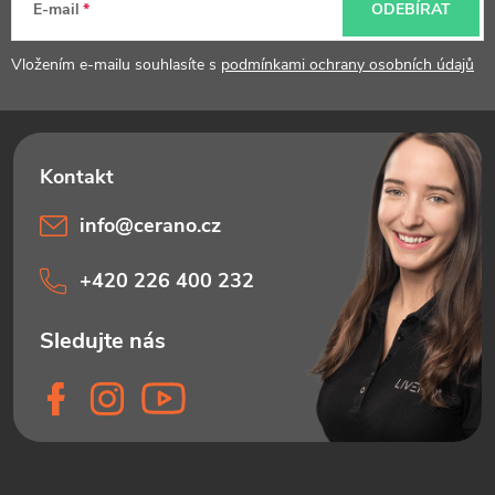
t
E-mail
ODEBÍRAT
í
Vložením e-mailu souhlasíte s
podmínkami ochrany osobních údajů
info
@
cerano.cz
+420 226 400 232