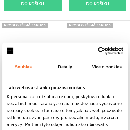
DO KOŠÍKU
DO KOŠÍKU
PRODLOUŽENÁ ZÁRUKA
PRODLOUŽENÁ ZÁRUKA
Souhlas
Detaily
Více o cookies
Tato webová stránka používá cookies
CERANO - Sprchová vanička
CERANO - Sprchová vanička
obdélníková Pablo -
obdélníková Piato - litý
K personalizaci obsahu a reklam, poskytování funkcí
SMC/minerální kompozit -
mramor - bílá lesklá -
sociálních médií a analýze naší návštěvnosti využíváme
strukturovaná bílá matná -
110x80x3 cm
soubory cookie. Informace o tom, jak náš web používáte,
140x80x3 cm
sdílíme se svými partnery pro sociální média, inzerci a
Skladem
Skladem
analýzy. Partneři tyto údaje mohou zkombinovat s