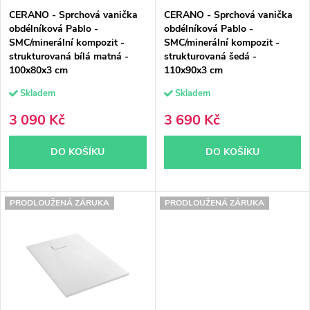
p
r
CERANO - Sprchová vanička
CERANO - Sprchová vanička
r
o
obdélníková Pablo -
obdélníková Pablo -
SMC/minerální kompozit -
SMC/minerální kompozit -
o
d
strukturovaná bílá matná -
strukturovaná šedá -
100x80x3 cm
110x90x3 cm
d
u
Skladem
Skladem
u
k
3 090 Kč
3 690 Kč
k
t
DO KOŠÍKU
DO KOŠÍKU
t
ů
ů
PRODLOUŽENÁ ZÁRUKA
PRODLOUŽENÁ ZÁRUKA