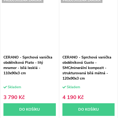
PRODLOUŽENÁ ZÁRUKA
PRODLOUŽENÁ ZÁRUKA
CERANO - Sprchová vanička
CERANO - Sprchová vanička
obdélníková Piato - litý
obdélníková Gusto -
mramor - bílá lesklá -
SMC/minerální kompozit -
110x90x3 cm
strukturovaná bílá mátná -
120x90x3 cm
Skladem
Skladem
3 790 Kč
4 190 Kč
DO KOŠÍKU
DO KOŠÍKU