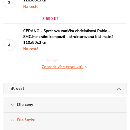
120x80x3 cm
Na cestě
3 590 Kč
CERANO - Sprchová vanička obdélníková Pablo -
SMC/minerální kompozit - strukturovaná bílá matná -
110x80x3 cm
Na cestě
3 290 Kč
Zobrazit více produktů
Filtrovat
Dle ceny
Dle štítku