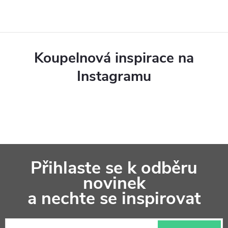
n
v
í
k
y
Koupelnová inspirace na
v
Instagramu
ý
p
i
s
Z
u
Přihlaste se k odběru
á
novinek
p
a nechte se inspirovat
a