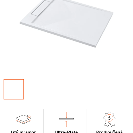
Litý mramor
Ultra-Plate
Prodloužená