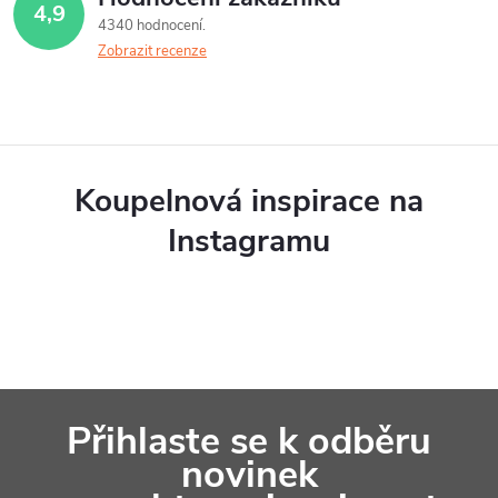
4,9
4340 hodnocení
Zobrazit recenze
Koupelnová inspirace na
Instagramu
Z
Přihlaste se k odběru
á
novinek
p