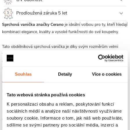
Prodloužená záruka 5 let
Sprchová vanička značky Cerano
je ideální volbou pro ty, kteří hledají
kombinaci elegance, kvality a vysoké funkčnosti do své koupelny.
Tato obdélníková sprchová vanička je díky svým rozměrům velmi
vhodnou pro širokou škálu koupelen. Jednoduchý a přitom moderní
design s čistými liniemi dodá vaší koupelně ničím nerušený elegantní
vzhled.
Souhlas
Detaily
Více o cookies
Vanička je vyrobena z litého mramoru, díky čemuž získává svoji
pevnost a odolnost. P
ovrch je velmi snadný na údržbu a k čištění vám
Tato webová stránka používá cookies
postačí běžné čistící prostředky a měkká houbička.
K personalizaci obsahu a reklam, poskytování funkcí
sociálních médií a analýze naší návštěvnosti využíváme
Nepropouští vodu a jiné tekutiny, které se nedostávají do povrchu
soubory cookie. Informace o tom, jak náš web používáte,
vaničky, kde by mohlo docházet k výskytu mikroorganismu, plísní a
sdílíme se svými partnery pro sociální média, inzerci a
usazování nečistot. Odolává i pádu předmětů na povrch vaničky. Je