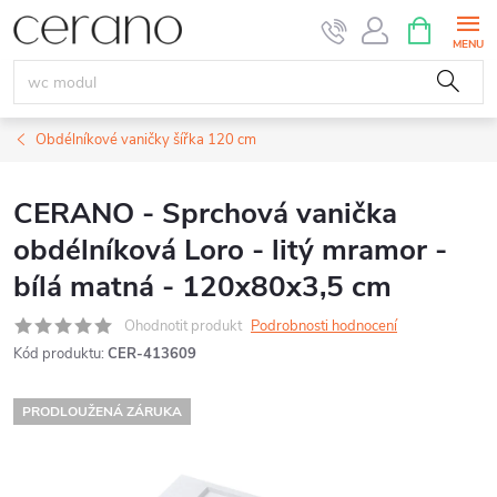
Přejít
NÁKUPNÍ
KOŠÍK
na
obsah
Obdélníkové vaničky šířka 120 cm
CERANO - Sprchová vanička
obdélníková Loro - litý mramor -
bílá matná - 120x80x3,5 cm
Ohodnotit produkt
Podrobnosti hodnocení
Kód produktu:
CER-413609
PRODLOUŽENÁ ZÁRUKA