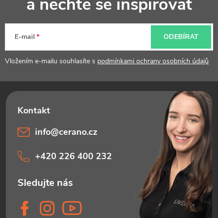
a nechte se inspirovat
a
t
E-mail
ODEBÍRAT
í
Vložením e-mailu souhlasíte s
podmínkami ochrany osobních údajů
info
@
cerano.cz
+420 226 400 232