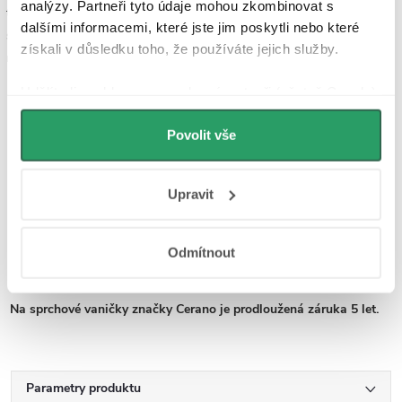
analýzy. Partneři tyto údaje mohou zkombinovat s
tak ideální pro použití ve sprchových koutech a na ostatní sanitární
dalšími informacemi, které jste jim poskytli nebo které
sortiment. Vanička vám tak bude sloužit po dobu mnoha let bez
získali v důsledku toho, že používáte jejich služby.
nutnosti výměny.
Udělíte-li souhlas, my a vybraní partneři (včetně Googlu)
Možnosti instalace:
můžeme používat cookies pro analytiku a
personalizovanou reklamu. Jak Google zpracovává
Povolit vše
osobní údaje najdete na stránkách
Business Data
pozice:
pravá i levá
Responsibility
a
Jak Google používá informace z
usazení na podlahu:
položení přímo na zem a sifon zapustit do
Upravit
webů a aplikací
.
podlahy + fixace pomocí silikonu přímo na podlahu
zapuštění do podlahy:
zapuštění vaničky a sifonu do podlahy v
úrovni podlahy + fixace pomocí silikonu přímo na
Odmítnout
podlahu
Na sprchové vaničky značky Cerano je prodloužená záruka 5 let.
Parametry produktu