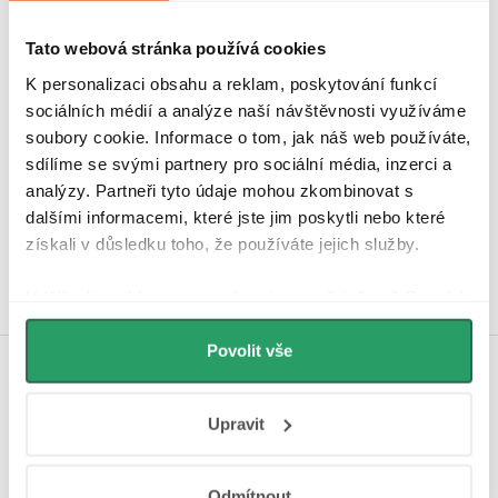
Tato webová stránka používá cookies
K personalizaci obsahu a reklam, poskytování funkcí
sociálních médií a analýze naší návštěvnosti využíváme
soubory cookie. Informace o tom, jak náš web používáte,
sdílíme se svými partnery pro sociální média, inzerci a
Hodnocení zákazníků
analýzy. Partneři tyto údaje mohou zkombinovat s
4,9
4340 hodnocení
dalšími informacemi, které jste jim poskytli nebo které
Zobrazit recenze
získali v důsledku toho, že používáte jejich služby.
Udělíte-li souhlas, my a vybraní partneři (včetně Googlu)
můžeme používat cookies pro analytiku a
personalizovanou reklamu. Jak Google zpracovává
Povolit vše
osobní údaje najdete na stránkách
Business Data
Koupelnová inspirace na
Responsibility
a
Jak Google používá informace z
Instagramu
Upravit
webů a aplikací
.
Odmítnout