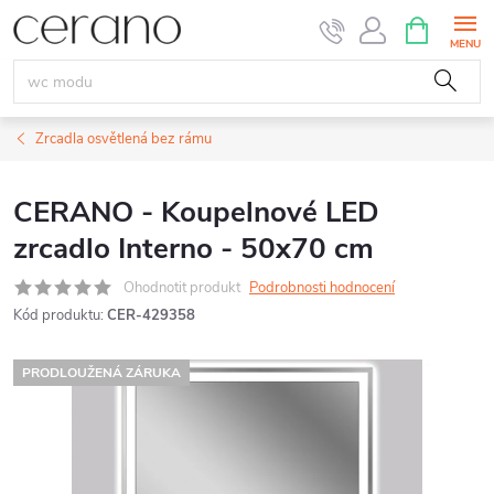
Přejít
NÁKUPNÍ
KOŠÍK
na
obsah
Zrcadla osvětlená bez rámu
CERANO - Koupelnové LED
zrcadlo Interno - 50x70 cm
Ohodnotit produkt
Podrobnosti hodnocení
Kód produktu:
CER-429358
PRODLOUŽENÁ ZÁRUKA