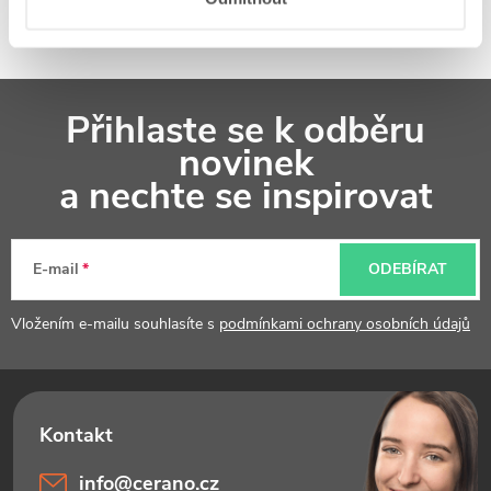
Z
Přihlaste se k odběru
á
novinek
p
a nechte se inspirovat
a
t
E-mail
ODEBÍRAT
í
Vložením e-mailu souhlasíte s
podmínkami ochrany osobních údajů
info
@
cerano.cz