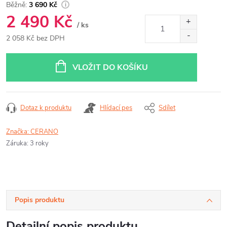
3 690 Kč
2 490 Kč
/ ks
2 058 Kč bez DPH
Měrná
cena:
VLOŽIT DO KOŠÍKU
Dotaz k produktu
Hlídací pes
Sdílet
Značka:
CERANO
Záruka
:
3 roky
Popis produktu
Detailní popis produktu