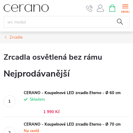
Přejít
NÁKUPNÍ
KOŠÍK
na
obsah
Zrcadla
Zrcadla osvětlená bez rámu
Nejprodávanější
CERANO - Koupelnové LED zrcadlo Eterno - Ø 60 cm
Skladem
1 990 Kč
CERANO - Koupelnové LED zrcadlo Eterno - Ø 70 cm
Na cestě