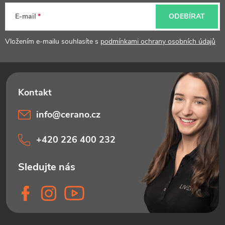
t
E-mail
ODEBÍRAT
í
Vložením e-mailu souhlasíte s
podmínkami ochrany osobních údajů
info
@
cerano.cz
+420 226 400 232