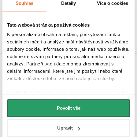
Souhlas
Detaily
Více o cookies
Skladem
Skladem
3 190 Kč
1 590 Kč
Tato webová stránka používá cookies
K personalizaci obsahu a reklam, poskytování funkcí
DO KOŠÍKU
DO KOŠÍKU
sociálních médií a analýze naší návštěvnosti využíváme
soubory cookie. Informace o tom, jak náš web používáte,
sdílíme se svými partnery pro sociální média, inzerci a
PRODLOUŽENÁ ZÁRUKA
analýzy. Partneři tyto údaje mohou zkombinovat s
dalšími informacemi, které jste jim poskytli nebo které
získali v důsledku toho, že používáte jejich služby.
Udělíte-li souhlas, my a vybraní partneři (včetně Googlu)
můžeme používat cookies pro analytiku a
personalizovanou reklamu. Jak Google zpracovává
Povolit vše
osobní údaje najdete na stránkách
Business Data
Responsibility
a
Jak Google používá informace z
CERANO - Koupelnové LED
CERANO - Koupelnové LED
Upravit
webů a aplikací
.
zrcadlo Fiore - 100x70 cm
zrcadlo Aureo - Ø 80 cm