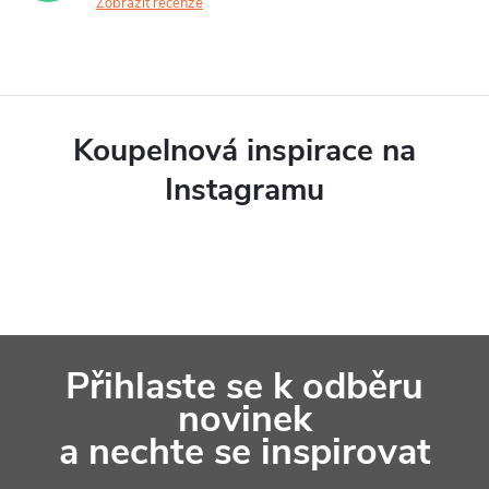
á
Zobrazit recenze
r
n
v
í
k
y
Koupelnová inspirace na
v
Instagramu
ý
p
i
s
Z
u
Přihlaste se k odběru
á
novinek
p
a nechte se inspirovat
a