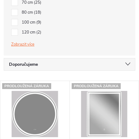
70 cm
25
80 cm
18
100 cm
9
120 cm
2
Zobrazit
Ř
Doporučujeme
a
Nejlevnější
V
z
PRODLOUŽENÁ ZÁRUKA
PRODLOUŽENÁ ZÁRUKA
Nejdražší
ý
e
Nejprodávanější
p
n
Abecedně
i
í
s
p