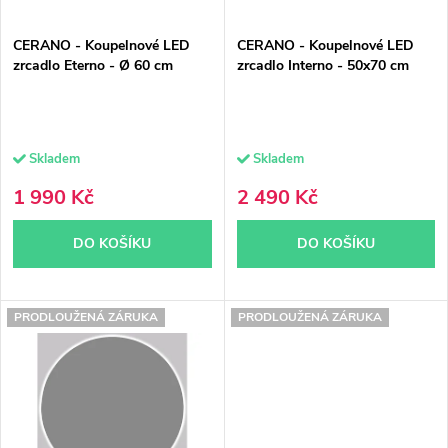
p
r
CERANO - Koupelnové LED
CERANO - Koupelnové LED
r
o
zrcadlo Eterno - Ø 60 cm
zrcadlo Interno - 50x70 cm
o
d
d
u
Skladem
Skladem
u
k
1 990 Kč
2 490 Kč
k
t
DO KOŠÍKU
DO KOŠÍKU
t
ů
ů
PRODLOUŽENÁ ZÁRUKA
PRODLOUŽENÁ ZÁRUKA