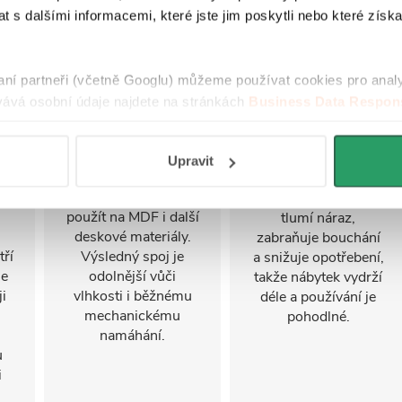
 s dalšími informacemi, které jste jim poskytli nebo které získa
ii
Laserové hrany
Tiché dovření
Soft-Close
je
Laserové olepování
raní partneři (včetně Googlu) můžeme používat cookies pro anal
aci
vytváří bezešvé,
Díky integrovanému
ává osobní údaje najdete na stránkách
Business Data Respons
.
téměř neviditelné
soft-close
 aplikací
.
spojení hran se
mechanismu se
ní
speciální reaktivní
dvířka a zásuvky
Upravit
e
vrstvou, která se
zavírají plynule a tiše
a,
aktivuje laserem. Lze
– hydraulický doraz
použít na MDF i další
tlumí náraz,
deskové materiály.
zabraňuje bouchání
tří
Výsledný spoj je
a snižuje opotřebení,
se
odolnější vůči
takže nábytek vydrží
i
vlhkosti i běžnému
déle a používání je
mechanickému
pohodlné.
namáhání.
u
i