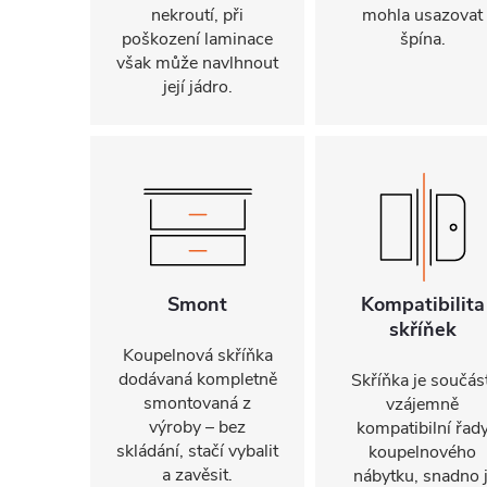
nekroutí, při
mohla usazovat
poškození laminace
špína.
však může navlhnout
její jádro.
Smont
Kompatibilita
skříňek
Koupelnová skříňka
dodávaná kompletně
Skříňka je součást
smontovaná z
vzájemně
výroby – bez
kompatibilní řad
skládání, stačí vybalit
koupelnového
a zavěsit.
nábytku, snadno j