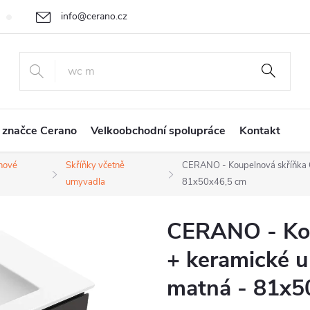
info@cerano.cz
Cenová nabídka na míru
Vrácení zboží a reklamace
Obchodní
+420 226 400 232
 značce Cerano
Velkoobchodní spolupráce
Kontakt
nové
Skříňky včetně
CERANO - Koupelnová skříňka C
umyvadla
81x50x46,5 cm
CERANO - Kou
+ keramické u
matná - 81x5