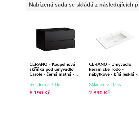
Nabízená sada se skládá z následujících p
CERANO - Koupelnová
CERANO - Umyvadlo
skříňka pod umyvadlo
keramické Todo -
Carole - černá matná -
nábytkové - bílá lesklá -
79x48x45 cm
81x46,5 cm
Skladem > 10 ks
Skladem > 10 ks
6 190 Kč
2 890 Kč