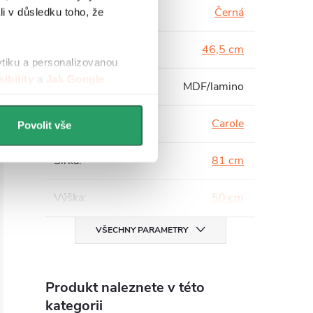
Barva
:
Černá
li v důsledku toho, že
Hloubka
:
46,5 cm
ytiku a personalizovanou
ibility
a
Jak Google
Materiál
:
MDF/lamino
Série
:
Carole
Povolit vše
Šířka
:
81 cm
Výška
:
50 cm
VŠECHNY PARAMETRY
Produkt naleznete v této
kategorii