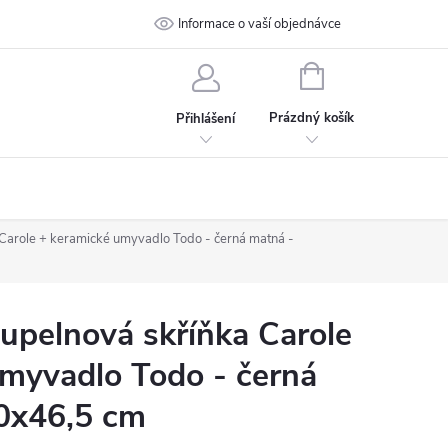
 podmínky
Ochrana osobních údajů
Informace o vaší objednávce
Kontakt
NÁKUPNÍ
KOŠÍK
Prázdný košík
Přihlášení
arole + keramické umyvadlo Todo - černá matná -
pelnová skříňka Carole
myvadlo Todo - černá
0x46,5 cm