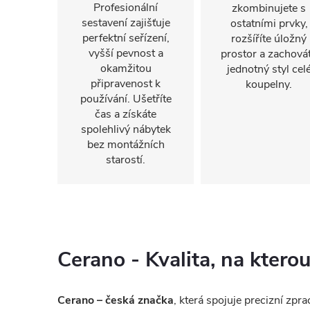
Profesionální
zkombinujete s
sestavení zajišťuje
ostatními prvky,
perfektní seřízení,
rozšíříte úložný
vyšší pevnost a
prostor a zachová
okamžitou
jednotný styl cel
připravenost k
koupelny.
používání. Ušetříte
čas a získáte
spolehlivý nábytek
bez montážních
starostí.
Cerano - Kvalita, na kter
Cerano – česká značka
, která spojuje precizní zp