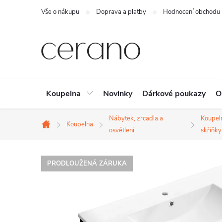
Přejít
Vše o nákupu
Doprava a platby
Hodnocení obchodu
na
obsah
Koupelna
Novinky
Dárkové poukazy
O
Nábytek, zrcadla a
Koupel
Koupelna
Domů
osvětlení
skříňky
PRODLOUŽENÁ ZÁRUKA