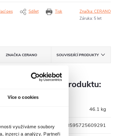
dací pes
Sdílet
Tisk
Značka:
CERANO
Záruka
:
5 let
ZNAČKA
CERANO
SOUVISEJÍCÍ PRODUKTY
Parametry produktu:
Více o cookies
Hmotnost
:
46.1 kg
EAN
:
8595725609291
ěvnosti využíváme soubory
, inzerci a analýzy. Partneři