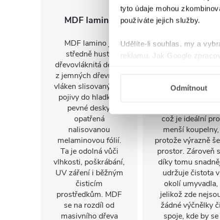
tyto údaje mohou zkombinovat
MDF lamino
Otvor pro bater
používáte jejich služby.
MDF lamino je
Umyvadlo disponu
Udělíte-li souhlas, my a vyb
středně hustá
otvorem pro instal
reklamu. Jak Google zpracov
dřevovláknitá deska
vodovodní baterie
používá informace z webů a
z jemných dřevních
Tato úprava
vláken slisovaných s
umožňuje elegant
Odmítnout
pojivy do hladké a
zapuštění bateri
pevné desky,
přímo do umyvadl
opatřená
což je ideální pro
nalisovanou
menší koupelny,
melaminovou fólií.
protože výrazně še
Ta je odolná vůči
prostor. Zároveň 
vlhkosti, poškrábání,
díky tomu snadněj
UV záření i běžným
udržuje čistota v
čisticím
okolí umyvadla,
prostředkům. MDF
jelikož zde nejso
se na rozdíl od
žádné výčnělky č
masivního dřeva
spoje, kde by se