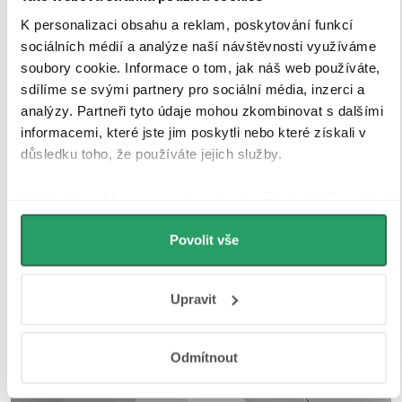
K personalizaci obsahu a reklam, poskytování funkcí
sociálních médií a analýze naší návštěvnosti využíváme
soubory cookie. Informace o tom, jak náš web používáte,
sdílíme se svými partnery pro sociální média, inzerci a
analýzy. Partneři tyto údaje mohou zkombinovat s dalšími
informacemi, které jste jim poskytli nebo které získali v
důsledku toho, že používáte jejich služby.
Udělíte-li souhlas, my a vybraní partneři (včetně Googlu)
můžeme používat cookies pro analytiku a
personalizovanou reklamu. Jak Google zpracovává
Povolit vše
osobní údaje najdete na stránkách
Business Data
Responsibility
a
Jak Google používá informace z webů
Upravit
a aplikací
.
Odmítnout