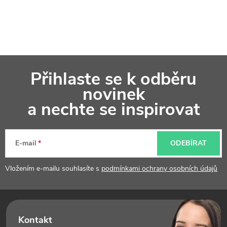
Z
Přihlaste se k odběru
á
novinek
p
a nechte se inspirovat
a
t
E-mail
ODEBÍRAT
í
Vložením e-mailu souhlasíte s
podmínkami ochrany osobních údajů