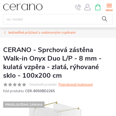
Přejít
NÁKUPNÍ
KOŠÍK
na
obsah
Jednodílné průchozí s vodorovnými vzpěrami
CERANO - Sprchová zástěna
Walk-in Onyx Duo L/P - 8 mm -
kulatá vzpěra - zlatá, rýhované
sklo - 100x200 cm
Ohodnotit produkt
Podrobnosti hodnocení
Kód produktu:
CER-8050BD2265
PRODLOUŽENÁ ZÁRUKA