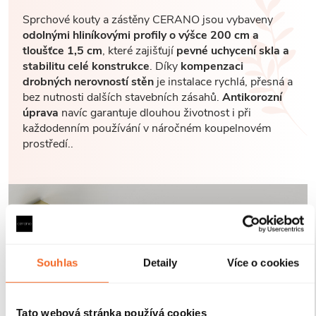
Sprchové kouty a zástěny CERANO jsou vybaveny
odolnými hliníkovými profily o výšce 200 cm a
tloušťce 1,5 cm
, které zajišťují
pevné uchycení skla a
stabilitu celé konstrukce
. Díky
kompenzaci
drobných nerovností stěn
je instalace rychlá, přesná a
bez nutnosti dalších stavebních zásahů.
Antikorozní
úprava
navíc garantuje dlouhou životnost i při
každodenním používání v náročném koupelnovém
prostředí..
Souhlas
Detaily
Více o cookies
Tato webová stránka používá cookies