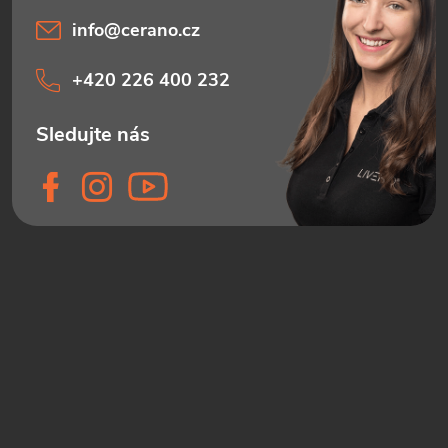
info
@
cerano.cz
+420 226 400 232