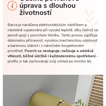
úprava s dlouhou
životností
Barva je nanášena elektrostatickým nástřikem a
následně vypalována při vysoké teplotě, díky čemuž se
pevně spojí s povrchem hliníku. Tento proces zajišťuje
dokonalou přilnavost, vysokou mechanickou odolnost
a barevnou stálost i v náročném koupelnovém
prostředí.
Povrch se neolupuje, nešisuje a odolává
vlhkosti, běžné údržbě i každodennímu opotřebení
–
profily si tak zachovávají svůj vzhled po mnoho let.