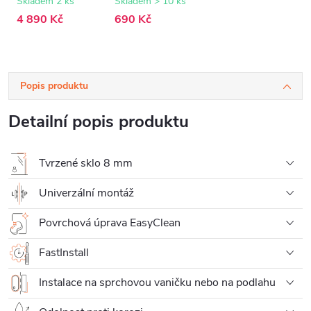
sklo - 100x200
zlatá - 77-140 cm
Skladem 2 ks
Skladem > 10 ks
cm
4 890 Kč
690 Kč
Popis produktu
Detailní popis produktu
Tvrzené sklo 8 mm
Univerzální montáž
Povrchová úprava EasyClean
FastInstall
Instalace na sprchovou vaničku nebo na podlahu