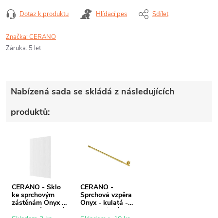
Dotaz k produktu
Hlídací pes
Sdílet
Značka:
CERANO
Záruka
:
5 let
Nabízená sada se skládá z následujících
produktů:
CERANO - Sklo
CERANO -
ke sprchovým
Sprchová vzpěra
zástěnám Onyx -
Onyx - kulatá -
8 mm - rýhované
teleskopická -