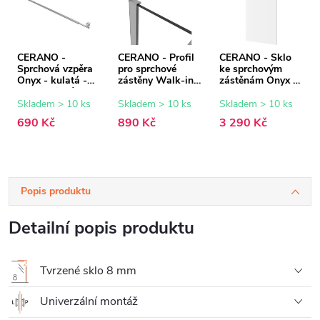
CERANO -
CERANO - Profil
CERANO - Sklo
Sprchová vzpěra
pro sprchové
ke sprchovým
Onyx - kulatá -
zástěny Walk-in
zástěnám Onyx -
teleskopická -
Onyx - 8 mm -
8 mm -
chrom - 77-140
chrom - 15 mm
transparentní sklo
Skladem > 10 ks
Skladem > 10 ks
Skladem > 10 ks
cm
- 100x200 cm
690 Kč
890 Kč
3 290 Kč
Popis produktu
Detailní popis produktu
Tvrzené sklo 8 mm
Univerzální montáž