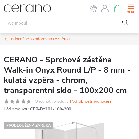
Přejít
NÁKUPNÍ
KOŠÍK
na
obsah
Jednodílné s vodorovnou vzpěrou
CERANO - Sprchová zástěna
Walk-in Onyx Round L/P - 8 mm -
kulatá vzpěra - chrom,
transparentní sklo - 100x200 cm
Ohodnotit produkt
Podrobnosti hodnocení
Kód produktu:
CER-DY101-100-200
PRODLOUŽENÁ ZÁRUKA