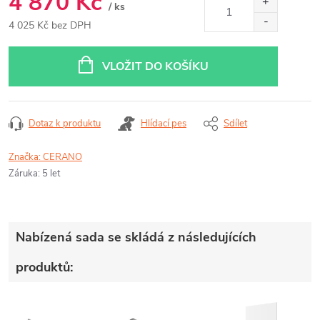
4 870 Kč
/ ks
4 025 Kč bez DPH
Měrná
cena:
VLOŽIT DO KOŠÍKU
Dotaz k produktu
Hlídací pes
Sdílet
Značka:
CERANO
Záruka
:
5 let
Nabízená sada se skládá z následujících
produktů: