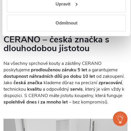
Upravit
a aplikací
.
provedení, abyste si mohli vybrat přesně podle svých
preferencí a stylu vaší koupelny.
Odmítnout
CERANO – česká značka s
dlouhodobou jistotou
Na všechny sprchové kouty a zástěny CERANO
poskytujeme
prodlouženou záruku 5 let
a garantujeme
dostupnost náhradních dílů po dobu 10 let
od zakoupení.
Jako
česká značka
klademe důraz na precizní
zpracování
,
technickou
kvalitu
a odpovědný
servis
, který je vám vždy k
dispozici. S CERANO máte jistotu koupelny, která funguje
spolehlivě dnes i za mnoho let
– bez kompromisů.