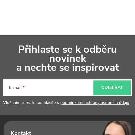
Z
Přihlaste se k odběru
á
novinek
p
a nechte se inspirovat
a
t
E-mail
ODEBÍRAT
í
Vložením e-mailu souhlasíte s
podmínkami ochrany osobních údajů