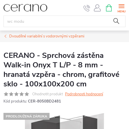
Přejít
NÁKUPNÍ
KOŠÍK
na
obsah
Dvoudílné variabilní s vodorovnými vzpěrami
CERANO - Sprchová zástěna
Walk-in Onyx T L/P - 8 mm -
hranatá vzpěra - chrom, grafitové
sklo - 100x100x200 cm
Ohodnotit produkt
Podrobnosti hodnocení
Kód produktu:
CER-8050BD2481
PRODLOUŽENÁ ZÁRUKA