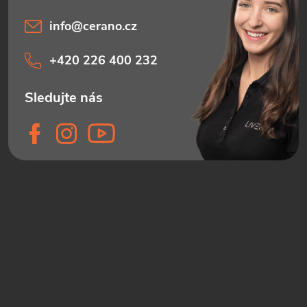
info
@
cerano.cz
+420 226 400 232