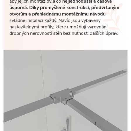
aby jejich montáž byla co
nejjednodušší a časově
úsporná. Díky promyšlené konstrukci, předvrtaným
otvorům a přehlednému montážnímu návodu
zvládne instalaci každý. Navíc jsou vybaveny
nastavitelnými profily, které umožňují vyrovnání
drobných nerovností stěn bez nutnosti dalších úprav.