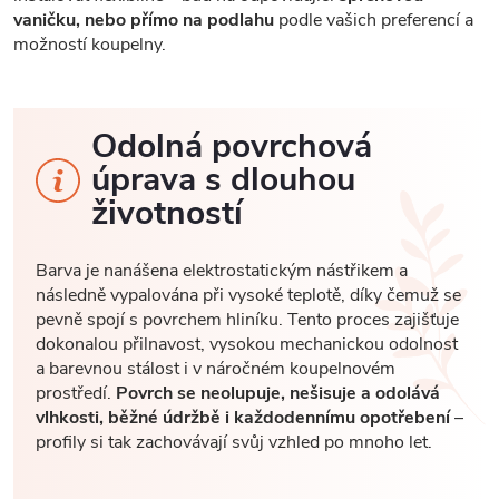
vaničku, nebo přímo na podlahu
podle vašich preferencí a
možností koupelny.
Odolná povrchová
úprava s dlouhou
životností
Barva je nanášena elektrostatickým nástřikem a
následně vypalována při vysoké teplotě, díky čemuž se
pevně spojí s povrchem hliníku. Tento proces zajišťuje
dokonalou přilnavost, vysokou mechanickou odolnost
a barevnou stálost i v náročném koupelnovém
prostředí.
Povrch se neolupuje, nešisuje a odolává
vlhkosti, běžné údržbě i každodennímu opotřebení
–
profily si tak zachovávají svůj vzhled po mnoho let.