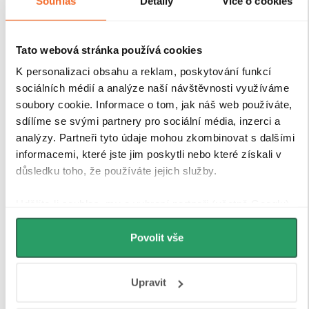
Souhlas
Detaily
Více o cookies
Tato webová stránka používá cookies
K personalizaci obsahu a reklam, poskytování funkcí
sociálních médií a analýze naší návštěvnosti využíváme
soubory cookie. Informace o tom, jak náš web používáte,
sdílíme se svými partnery pro sociální média, inzerci a
analýzy. Partneři tyto údaje mohou zkombinovat s dalšími
informacemi, které jste jim poskytli nebo které získali v
důsledku toho, že používáte jejich služby.
Udělíte-li souhlas, my a vybraní partneři (včetně Googlu)
můžeme používat cookies pro analytiku a
personalizovanou reklamu. Jak Google zpracovává
Povolit vše
osobní údaje najdete na stránkách
Business Data
Responsibility
a
Jak Google používá informace z webů
Upravit
a aplikací
.