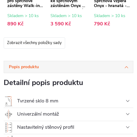
pro sprchové
ke sprchovým
Sprchová vzpěra
zástěny Walk-in
zástěnám Onyx -
Onyx - hranatá -
Onyx - 8 mm -
8 mm - grafitové
chrom - 150 cm
chrom - 15 mm
sklo - 100x200
Skladem > 10 ks
Skladem > 10 ks
Skladem > 10 ks
cm
890 Kč
3 590 Kč
790 Kč
Zobrazit všechny položky sady
Popis produktu
Detailní popis produktu
Tvrzené sklo 8 mm
Univerzální montáž
Nastavitelný stěnový profil