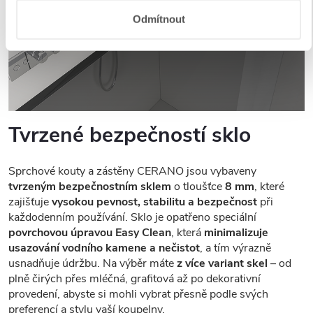
Odmítnout
Tvrzené bezpečností sklo
Sprchové kouty a zástěny CERANO jsou vybaveny
tvrzeným bezpečnostním sklem
o tloušťce
8 mm
, které
zajišťuje
vysokou pevnost, stabilitu a bezpečnost
při
každodenním používání. Sklo je opatřeno speciální
povrchovou úpravou Easy Clean
, která
minimalizuje
usazování vodního kamene a nečistot
, a tím výrazně
usnadňuje údržbu. Na výběr máte
z více variant skel
– od
plně čirých přes mléčná, grafitová až po dekorativní
provedení, abyste si mohli vybrat přesně podle svých
preferencí a stylu vaší koupelny.