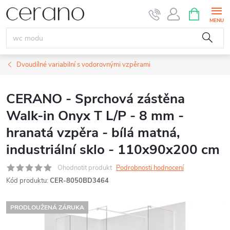
Přejít
NÁKUPNÍ
KOŠÍK
na
obsah
Dvoudílné variabilní s vodorovnými vzpěrami
CERANO - Sprchová zástěna
Walk-in Onyx T L/P - 8 mm -
hranatá vzpěra - bílá matná,
industriální sklo - 110x90x200 cm
Ohodnotit produkt
Podrobnosti hodnocení
Kód produktu:
CER-8050BD3464
PRODLOUŽENÁ ZÁRUKA