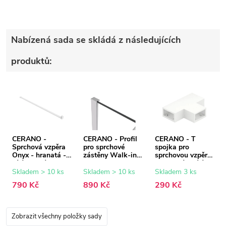
Nabízená sada se skládá z následujících
produktů:
CERANO -
CERANO - Profil
CERANO - T
Sprchová vzpěra
pro sprchové
spojka pro
Onyx - hranatá -
zástěny Walk-in
sprchovou vzpěru
bílá matná - 150
Onyx - 8 mm -
- hranatá - bílá
cm
bílá matná - 15
matná
Skladem > 10 ks
Skladem > 10 ks
Skladem 3 ks
mm
790 Kč
890 Kč
290 Kč
Zobrazit všechny položky sady