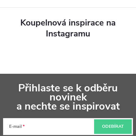
Koupelnová inspirace na
Instagramu
Z
Přihlaste se k odběru
á
novinek
p
a nechte se inspirovat
a
t
E-mail
ODEBÍRAT