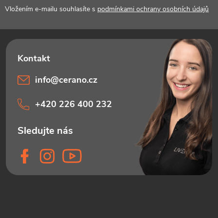
í
Vložením e-mailu souhlasíte s
podmínkami ochrany osobních údajů
info
@
cerano.cz
+420 226 400 232