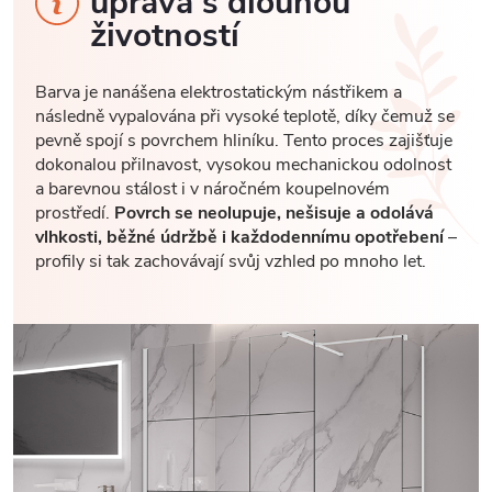
úprava s dlouhou
životností
Barva je nanášena elektrostatickým nástřikem a
následně vypalována při vysoké teplotě, díky čemuž se
pevně spojí s povrchem hliníku. Tento proces zajišťuje
dokonalou přilnavost, vysokou mechanickou odolnost
a barevnou stálost i v náročném koupelnovém
prostředí.
Povrch se neolupuje, nešisuje a odolává
vlhkosti, běžné údržbě i každodennímu opotřebení
–
profily si tak zachovávají svůj vzhled po mnoho let.