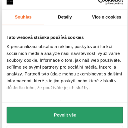
Sprchové kouty a zástěny CERANO jsou vybaveny
odolnými hliníkovými profily o výšce 200 cm a
tloušťce 1,5 cm
, které zajišťují
pevné uchycení skla a
Souhlas
Detaily
Více o cookies
stabilitu celé konstrukce
. Díky
kompenzaci
drobných nerovností stěn
je instalace rychlá, přesná a
bez nutnosti dalších stavebních zásahů.
Antikorozní
Tato webová stránka používá cookies
úprava
navíc garantuje dlouhou životnost i při
každodenním používání v náročném koupelnovém
K personalizaci obsahu a reklam, poskytování funkcí
prostředí..
sociálních médií a analýze naší návštěvnosti využíváme
soubory cookie. Informace o tom, jak náš web používáte,
sdílíme se svými partnery pro sociální média, inzerci a
analýzy. Partneři tyto údaje mohou zkombinovat s dalšími
informacemi, které jste jim poskytli nebo které získali v
důsledku toho, že používáte jejich služby.
Udělíte-li souhlas, my a vybraní partneři (včetně Googlu)
můžeme používat cookies pro analytiku a
personalizovanou reklamu. Jak Google zpracovává
Povolit vše
osobní údaje najdete na stránkách
Business Data