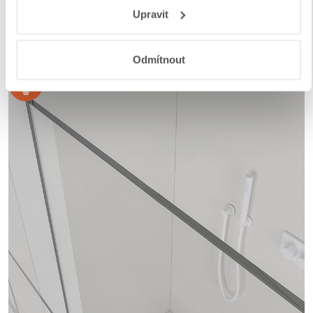
Responsibility
a
Jak Google používá informace z webů
Upravit
a aplikací
.
Odmítnout