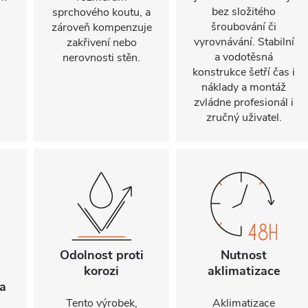
bez složitého
sprchového koutu, a
šroubování či
zároveň kompenzuje
vyrovnávání. Stabilní
zakřivení nebo
a vodotěsná
nerovnosti stěn.
konstrukce šetří čas i
náklady a montáž
zvládne profesionál i
zručný uživatel.
Odolnost proti
Nutnost
korozi
aklimatizace
a
Tento výrobek,
Aklimatizace