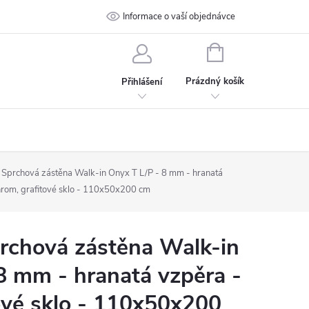
 podmínky
Ochrana osobních údajů
Informace o vaší objednávce
Kontakt
NÁKUPNÍ
KOŠÍK
Prázdný košík
Přihlášení
prchová zástěna Walk-in Onyx T L/P - 8 mm - hranatá
hrom, grafitové sklo - 110x50x200 cm
chová zástěna Walk-in
8 mm - hranatá vzpěra -
ové sklo - 110x50x200