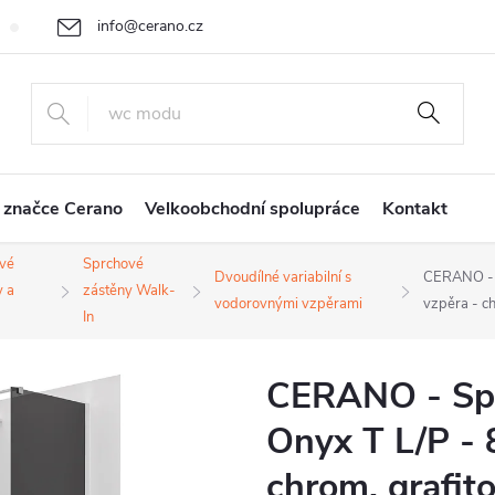
info@cerano.cz
Cenová nabídka na míru
Vrácení zboží a reklamace
Obchodní
+420 226 400 232
 značce Cerano
Velkoobchodní spolupráce
Kontakt
vé
Sprchové
Dvoudílné variabilní s
CERANO - S
y a
zástěny Walk-
vodorovnými vzpěrami
vzpěra - c
In
CERANO - Spr
Onyx T L/P - 
chrom, grafit