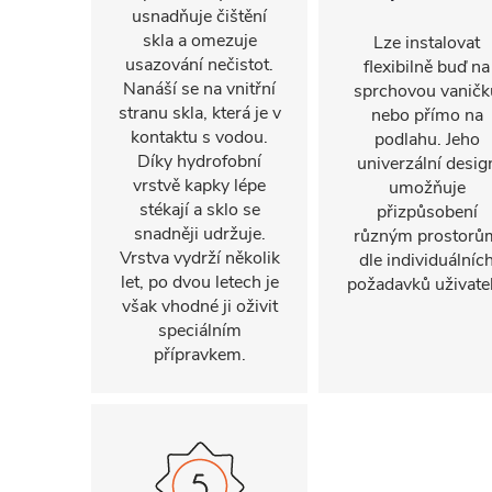
usnadňuje čištění
skla a omezuje
Lze instalovat
usazování nečistot.
flexibilně buď na
Nanáší se na vnitřní
sprchovou vaničk
stranu skla, která je v
nebo přímo na
kontaktu s vodou.
podlahu. Jeho
Díky hydrofobní
univerzální desig
vrstvě kapky lépe
umožňuje
stékají a sklo se
přizpůsobení
snadněji udržuje.
různým prostorů
Vrstva vydrží několik
dle individuálníc
let, po dvou letech je
požadavků uživatel
však vhodné ji oživit
speciálním
přípravkem.