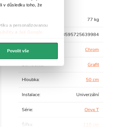
li v důsledku toho, že
Hmotnost
:
77 kg
ytiku a personalizovanou
ibility
a
Jak Google
EAN
:
8595725639984
Barva profilu
:
Chrom
Povolit vše
Barva skla
:
Grafit
Hloubka
:
50 cm
Instalace
:
Univerzální
Série
:
Onyx T
Šířka
:
110 cm