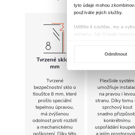
tyto údaje mohou zkombinovat
používáte jejich služby.
Udělíte-li souhlas, my a vyb
reklamu. Jak Google zpracov
používá informace z webů a
Odmítnout
Tvrzené sklo 8
Univerzální
mm
montáž
Tvrzené
FlexSide systém
bezpečnostní sklo o
umožňuje instalac
tloušťce 8 mm, které
na pravou i levo
prošlo speciální
stranu. Díky tomu 
tepelnou úpravou,
sprchový kout
má zvýšenou
snadno přizpůsob
odolnost proti rozbití
konkrétnímu
a mechanickému
uspořádání koupel
poškození. Díky této
a jejím prostorov