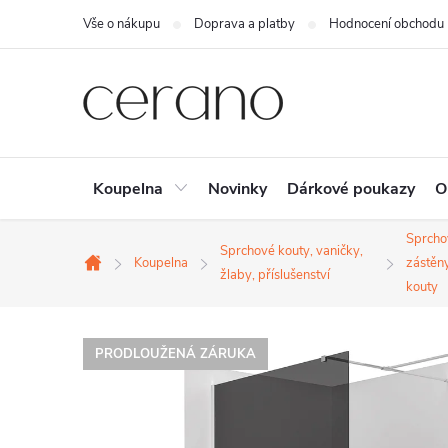
Přejít
Vše o nákupu
Doprava a platby
Hodnocení obchodu
na
obsah
Koupelna
Novinky
Dárkové poukazy
O
Sprcho
Sprchové kouty, vaničky,
Koupelna
zástěn
Domů
žlaby, příslušenství
kouty
PRODLOUŽENÁ ZÁRUKA