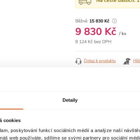
Na cestě dalších: 
15 830 Kč
9 830 Kč
/ ks
8 124 Kč bez DPH
Měrná
cena:
Dotaz k produktu
Hlí
Detaily
RECENZE
DISKUZE
á cookies
klam, poskytování funkcí sociálních médií a analýze naší návšt
 náš web používáte, sdílíme se svými partnery pro sociální média