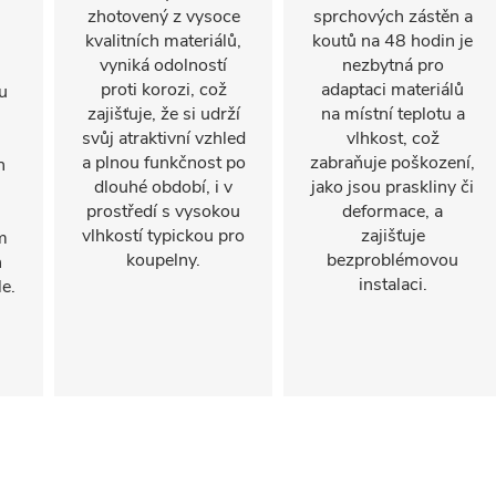
zhotovený z vysoce
sprchových zástěn a
kvalitních materiálů,
koutů na 48 hodin je
vyniká odolností
nezbytná pro
proti korozi, což
adaptaci materiálů
u
zajišťuje, že si udrží
na místní teplotu a
svůj atraktivní vzhled
vlhkost, což
a plnou funkčnost po
zabraňuje poškození,
n
dlouhé období, i v
jako jsou praskliny či
prostředí s vysokou
deformace, a
vlhkostí typickou pro
zajišťuje
m
koupelny.
bezproblémovou
h
instalaci.
e.