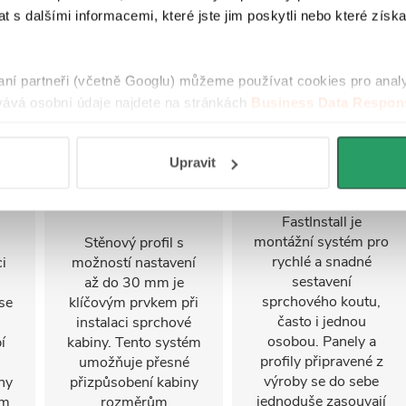
 s dalšími informacemi, které jste jim poskytli nebo které získa
raní partneři (včetně Googlu) můžeme používat cookies pro anal
ává osobní údaje najdete na stránkách
Business Data Respons
 aplikací
.
Upravit
Nastavitelný
FastInstall
stěnový profil
FastInstall je
montážní systém pro
Stěnový profil s
rychlé a snadné
i
možností nastavení
sestavení
u
až do 30 mm je
sprchového koutu,
se
klíčovým prvkem při
často i jednou
instalaci sprchové
osobou. Panely a
í
kabiny. Tento systém
profily připravené z
umožňuje přesné
výroby se do sebe
ny
přizpůsobení kabiny
jednoduše zasouvají
ým
rozměrům