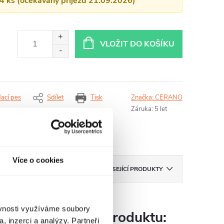
14 ks (očekávaný příjezd 21.09.2026)
VLOŽIT DO KOŠÍKU
dací pes
Sdílet
Tisk
Značka:
CERANO
Záruka
:
5 let
Více o cookies
ZNAČKA
CERANO
SOUVISEJÍCÍ PRODUKTY
ěvnosti využíváme soubory
Parametry produktu:
, inzerci a analýzy. Partneři