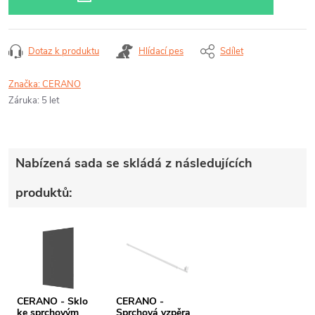
Dotaz k produktu
Hlídací pes
Sdílet
Značka:
CERANO
Záruka
:
5 let
Nabízená sada se skládá z následujících
produktů:
CERANO - Sklo
CERANO -
ke sprchovým
Sprchová vzpěra