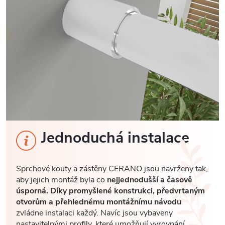
Jednoduchá instalace
Sprchové kouty a zástěny CERANO jsou navrženy tak,
aby jejich montáž byla co
nejjednodušší a časově
úsporná. Díky promyšlené konstrukci, předvrtaným
otvorům a přehlednému montážnímu návodu
zvládne instalaci každý. Navíc jsou vybaveny
nastavitelnými profily, které umožňují vyrovnání