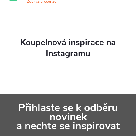
Zobrazit recenze
Koupelnová inspirace na
Instagramu
Z
Přihlaste se k odběru
á
novinek
p
a nechte se inspirovat
a