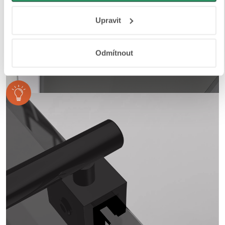
Responsibility
a
Jak Google používá informace z webů
Upravit
a aplikací
.
Odmítnout