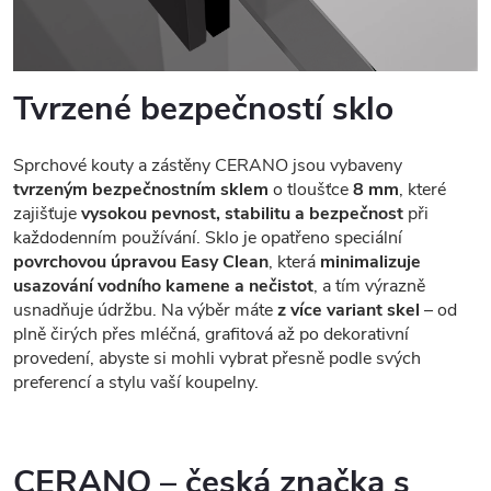
Tvrzené bezpečností sklo
Sprchové kouty a zástěny CERANO jsou vybaveny
tvrzeným bezpečnostním sklem
o tloušťce
8 mm
, které
zajišťuje
vysokou pevnost, stabilitu a bezpečnost
při
každodenním používání. Sklo je opatřeno speciální
povrchovou úpravou Easy Clean
, která
minimalizuje
usazování vodního kamene a nečistot
, a tím výrazně
usnadňuje údržbu. Na výběr máte
z více variant skel
– od
plně čirých přes mléčná, grafitová až po dekorativní
provedení, abyste si mohli vybrat přesně podle svých
preferencí a stylu vaší koupelny.
CERANO – česká značka s