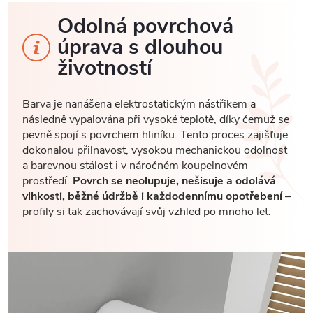
Odolná povrchová
úprava s dlouhou
životností
Barva je nanášena elektrostatickým nástřikem a
následně vypalována při vysoké teplotě, díky čemuž se
pevně spojí s povrchem hliníku. Tento proces zajišťuje
dokonalou přilnavost, vysokou mechanickou odolnost
a barevnou stálost i v náročném koupelnovém
prostředí.
Povrch se neolupuje, nešisuje a odolává
vlhkosti, běžné údržbě i každodennímu opotřebení
–
profily si tak zachovávají svůj vzhled po mnoho let.