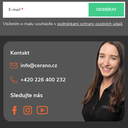
t
E-mail
ODEBÍRAT
í
Vložením e-mailu souhlasíte s
podmínkami ochrany osobních údajů
info
@
cerano.cz
+420 226 400 232