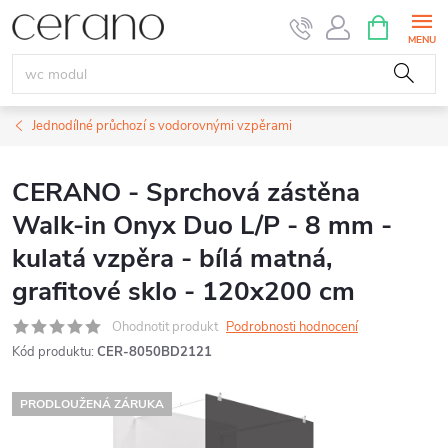
Přejít
NÁKUPNÍ
KOŠÍK
na
obsah
Jednodílné průchozí s vodorovnými vzpěrami
CERANO - Sprchová zástěna
Walk-in Onyx Duo L/P - 8 mm -
kulatá vzpěra - bílá matná,
grafitové sklo - 120x200 cm
Ohodnotit produkt
Podrobnosti hodnocení
Kód produktu:
CER-8050BD2121
PRODLOUŽENÁ ZÁRUKA