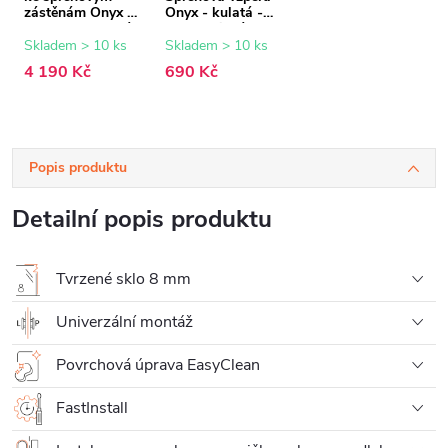
zástěnám Onyx -
Onyx - kulatá -
8 mm - grafitové
teleskopická -
sklo - 120x200
bílá - 77-140 cm
Skladem > 10 ks
Skladem > 10 ks
cm
4 190 Kč
690 Kč
Popis produktu
Detailní popis produktu
Tvrzené sklo 8 mm
Univerzální montáž
Povrchová úprava EasyClean
FastInstall