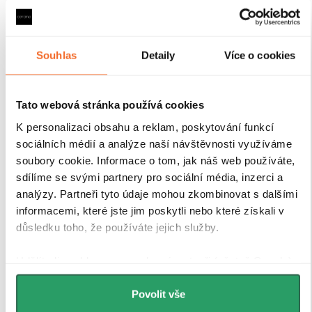
maximální stabilitu
Sprchové kouty a zástěny CERANO jsou vybaveny
Souhlas
Detaily
Více o cookies
odolnými hliníkovými profily o výšce 200 cm a
tloušťce 1,5 cm
, které zajišťují
pevné uchycení skla a
stabilitu celé konstrukce
. Díky
kompenzaci
Tato webová stránka používá cookies
drobných nerovností stěn
je instalace rychlá, přesná a
bez nutnosti dalších stavebních zásahů.
Antikorozní
K personalizaci obsahu a reklam, poskytování funkcí
úprava
navíc garantuje dlouhou životnost i při
sociálních médií a analýze naší návštěvnosti využíváme
každodenním používání v náročném koupelnovém
soubory cookie. Informace o tom, jak náš web používáte,
prostředí..
sdílíme se svými partnery pro sociální média, inzerci a
analýzy. Partneři tyto údaje mohou zkombinovat s dalšími
informacemi, které jste jim poskytli nebo které získali v
důsledku toho, že používáte jejich služby.
Udělíte-li souhlas, my a vybraní partneři (včetně Googlu)
můžeme používat cookies pro analytiku a
personalizovanou reklamu. Jak Google zpracovává
Povolit vše
osobní údaje najdete na stránkách
Business Data