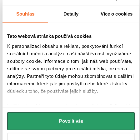
Souhlas
Detaily
Více o cookies
Tato webová stránka používá cookies
K personalizaci obsahu a reklam, poskytování funkcí
sociálních médií a analýze naší návštěvnosti využíváme
soubory cookie. Informace o tom, jak náš web používáte,
Tvrzené bezpečností sklo
sdílíme se svými partnery pro sociální média, inzerci a
analýzy. Partneři tyto údaje mohou zkombinovat s dalšími
informacemi, které jste jim poskytli nebo které získali v
Sprchové kouty a zástěny CERANO jsou vybaveny
důsledku toho, že používáte jejich služby.
tvrzeným bezpečnostním sklem
o tloušťce
8 mm
, které
zajišťuje
vysokou pevnost, stabilitu a bezpečnost
při
Udělíte-li souhlas, my a vybraní partneři (včetně Googlu)
každodenním používání. Sklo je opatřeno speciální
můžeme používat cookies pro analytiku a
povrchovou úpravou Easy Clean
, která
minimalizuje
usazování vodního kamene a nečistot
, a tím výrazně
personalizovanou reklamu. Jak Google zpracovává
Povolit vše
usnadňuje údržbu. Na výběr máte
z více variant skel
– od
osobní údaje najdete na stránkách
Business Data
plně čirých přes mléčná, grafitová až po dekorativní
Responsibility
a
Jak Google používá informace z webů