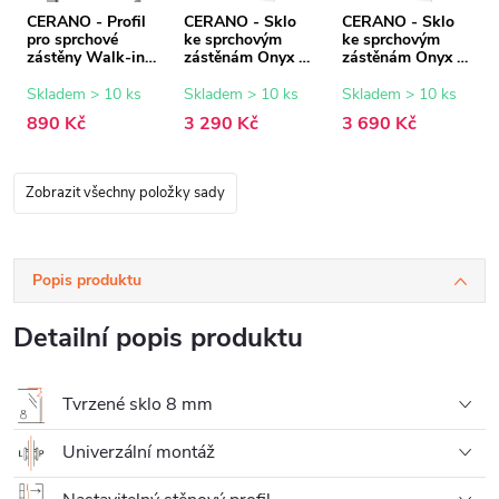
CERANO - Profil
CERANO - Sklo
CERANO - Sklo
pro sprchové
ke sprchovým
ke sprchovým
zástěny Walk-in
zástěnám Onyx -
zástěnám Onyx -
Onyx - 8 mm -
8 mm -
8 mm -
chrom - 15 mm
transparentní sklo
transparentní sklo
Skladem > 10 ks
Skladem > 10 ks
Skladem > 10 ks
- 100x200 cm
- 120x200 cm
890 Kč
3 290 Kč
3 690 Kč
Zobrazit všechny položky sady
Popis produktu
Detailní popis produktu
Tvrzené sklo 8 mm
Univerzální montáž