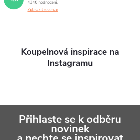
4340 hodnocení
Zobrazit recenze
Koupelnová inspirace na
Instagramu
Z
Přihlaste se k odběru
á
novinek
p
a nechte se inspirovat