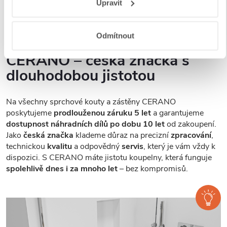
provedení, abyste si mohli vybrat přesně podle svých
Upravit
a aplikací
.
preferencí a stylu vaší koupelny.
Odmítnout
CERANO – česká značka s
dlouhodobou jistotou
Na všechny sprchové kouty a zástěny CERANO
poskytujeme
prodlouženou záruku 5 let
a garantujeme
dostupnost náhradních dílů po dobu 10 let
od zakoupení.
Jako
česká značka
klademe důraz na precizní
zpracování
,
technickou
kvalitu
a odpovědný
servis
, který je vám vždy k
dispozici. S CERANO máte jistotu koupelny, která funguje
spolehlivě dnes i za mnoho let
– bez kompromisů.