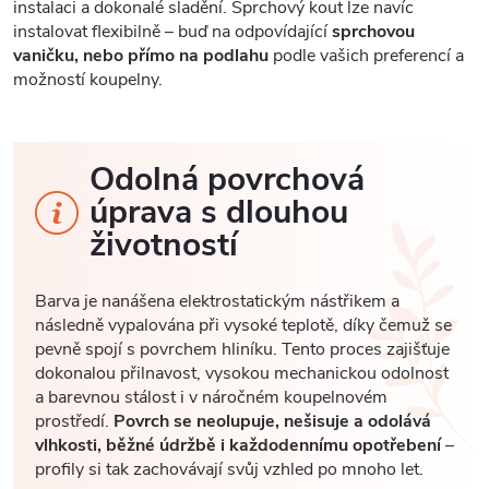
instalaci a dokonalé sladění. Sprchový kout lze navíc
instalovat flexibilně – buď na odpovídající
sprchovou
vaničku, nebo přímo na podlahu
podle vašich preferencí a
možností koupelny.
Odolná povrchová
úprava s dlouhou
životností
Barva je nanášena elektrostatickým nástřikem a
následně vypalována při vysoké teplotě, díky čemuž se
pevně spojí s povrchem hliníku. Tento proces zajišťuje
dokonalou přilnavost, vysokou mechanickou odolnost
a barevnou stálost i v náročném koupelnovém
prostředí.
Povrch se neolupuje, nešisuje a odolává
vlhkosti, běžné údržbě i každodennímu opotřebení
–
profily si tak zachovávají svůj vzhled po mnoho let.