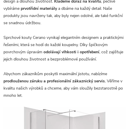
design a dlouhou životnost.
Klademe důraz na kvalitu
, pečlivě
vybíráme
prvotřídní materiály
a dbáme na každý detail. Naše
produkty jsou navrženy tak, aby byly nejen odolné, ale také funkční
se snadnou údržbou.
Sprchové kouty Cerano vynikají elegantním designem a praktickými
řešeními, která se hodí do každé koupelny. Díky špičkovým
povrchovým úpravám
odolávají vlhkosti i opotřebení
, což zajišťuje
jejich dlouhou životnost a bezproblémové používání.
Abychom zákazníkům poskytli maximální jistotu, nabízíme
prodlouženou záruku a profesionální zákaznický servis.
Věříme v
kvalitu našich výrobků a chceme, aby vám sloužily bezstarostně po
mnoho let.