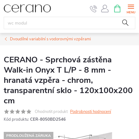
Přejít
NÁKUPNÍ
KOŠÍK
na
obsah
Dvoudílné variabilní s vodorovnými vzpěrami
CERANO - Sprchová zástěna
Walk-in Onyx T L/P - 8 mm -
hranatá vzpěra - chrom,
transparentní sklo - 120x100x200
cm
Ohodnotit produkt
Podrobnosti hodnocení
Kód produktu:
CER-8050BD2546
PRODLOUŽENÁ ZÁRUKA