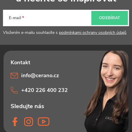
a
t
E-mail
ODEBÍRAT
í
Vložením e-mailu souhlasíte s
podmínkami ochrany osobních údajů
info
@
cerano.cz
+420 226 400 232