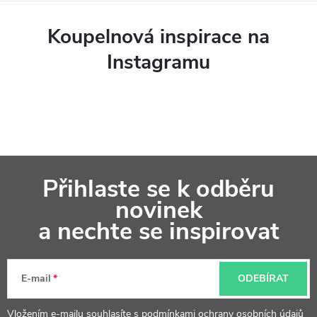
Koupelnová inspirace na
Instagramu
Z
Přihlaste se k odběru
á
novinek
p
a nechte se inspirovat
a
t
E-mail
ODEBÍRAT
í
Vložením e-mailu souhlasíte s
podmínkami ochrany osobních údajů