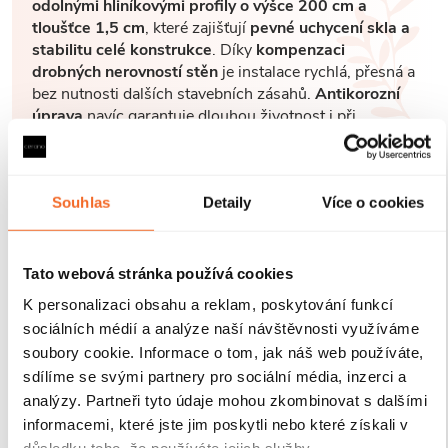
odolnými hliníkovými profily o výšce 200 cm a
tloušťce 1,5 cm
, které zajišťují
pevné uchycení skla a
stabilitu celé konstrukce
. Díky
kompenzaci
drobných nerovností stěn
je instalace rychlá, přesná a
bez nutnosti dalších stavebních zásahů.
Antikorozní
úprava
navíc garantuje dlouhou životnost i při
každodenním používání v náročném koupelnovém
prostředí..
Souhlas
Detaily
Více o cookies
Tato webová stránka používá cookies
K personalizaci obsahu a reklam, poskytování funkcí
sociálních médií a analýze naší návštěvnosti využíváme
soubory cookie. Informace o tom, jak náš web používáte,
sdílíme se svými partnery pro sociální média, inzerci a
analýzy. Partneři tyto údaje mohou zkombinovat s dalšími
informacemi, které jste jim poskytli nebo které získali v