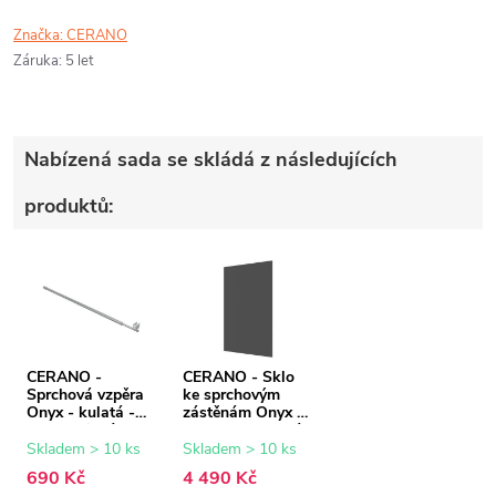
Značka:
CERANO
Záruka
:
5 let
Nabízená sada se skládá z následujících
produktů:
CERANO -
CERANO - Sklo
Sprchová vzpěra
ke sprchovým
Onyx - kulatá -
zástěnám Onyx -
teleskopická -
8 mm - grafitové
chrom - 77-140
sklo - 130x200
Skladem > 10 ks
Skladem > 10 ks
cm
cm
690 Kč
4 490 Kč