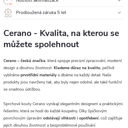
Nutnost aklimatizace
Prodloužená záruka 5 let
Cerano - Kvalita, na kterou se
můžete spolehnout
Cerano – česká značka
, která spojuje precizní zpracování, moderní
design a dlouhou životnost.
Klademe důraz na kvalitu
, pečlivě
vybíráme
prvotřídní materiály
a dbáme na každý detail. Naše
produkty jsou navrženy tak, aby byly nejen odolné, ale také funkční
se snadnou údržbou.
Sprchové kouty Cerano vynikají elegantním designem a praktickými
řešeními, která se hodí do každé koupelny. Díky špičkovým
povrchovým úpravám
odolávají vlhkosti i opotřebení
, což zajišťuje
jejich dlouhou životnost a bezproblémové používání.