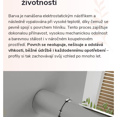
životností
Barva je nanášena elektrostatickým nástřikem a
následně vypalována při vysoké teplotě, díky čemuž se
pevně spojí s povrchem hliníku. Tento proces zajišťuje
dokonalou přilnavost, vysokou mechanickou odolnost
a barevnou stálost i v náročném koupelnovém
prostředí.
Povrch se neolupuje, nešisuje a odolává
vlhkosti, běžné údržbě i každodennímu opotřebení
–
profily si tak zachovávají svůj vzhled po mnoho let.