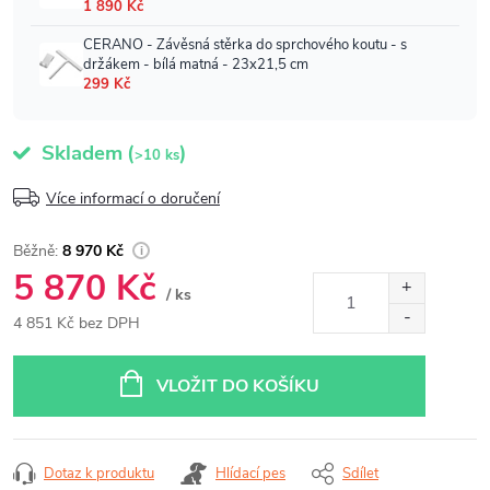
Skladem
(
)
>10 ks
Více informací o doručení
8 970 Kč
5 870 Kč
/ ks
4 851 Kč bez DPH
Měrná
cena:
VLOŽIT DO KOŠÍKU
Dotaz k produktu
Hlídací pes
Sdílet