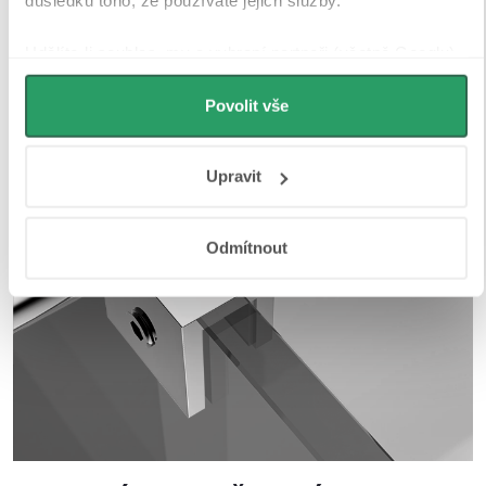
důsledku toho, že používáte jejich služby.
Udělíte-li souhlas, my a vybraní partneři (včetně Googlu)
můžeme používat cookies pro analytiku a
personalizovanou reklamu. Jak Google zpracovává
Povolit vše
osobní údaje najdete na stránkách
Business Data
Responsibility
a
Jak Google používá informace z webů
Upravit
a aplikací
.
Odmítnout