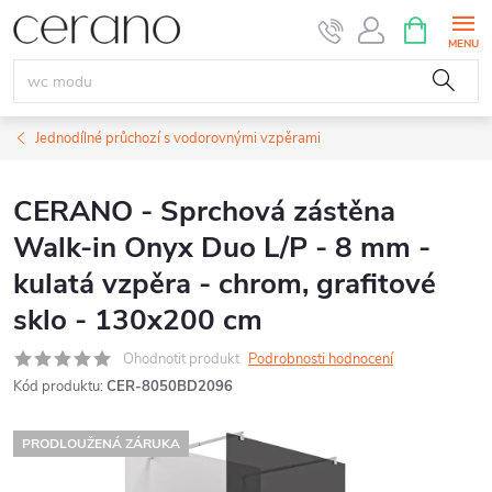
Přejít
NÁKUPNÍ
KOŠÍK
na
obsah
Jednodílné průchozí s vodorovnými vzpěrami
CERANO - Sprchová zástěna
Walk-in Onyx Duo L/P - 8 mm -
kulatá vzpěra - chrom, grafitové
sklo - 130x200 cm
Ohodnotit produkt
Podrobnosti hodnocení
Kód produktu:
CER-8050BD2096
PRODLOUŽENÁ ZÁRUKA