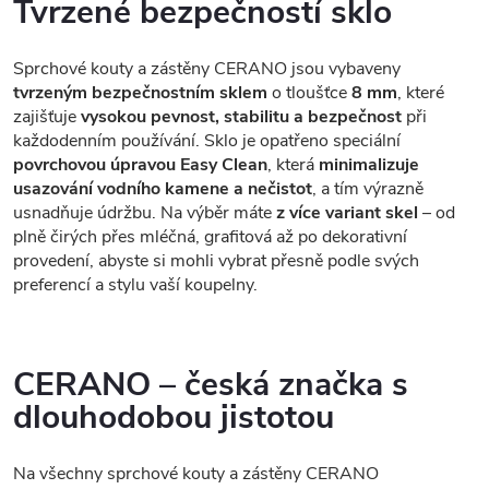
Tvrzené bezpečností sklo
Sprchové kouty a zástěny CERANO jsou vybaveny
tvrzeným bezpečnostním sklem
o tloušťce
8 mm
, které
zajišťuje
vysokou pevnost, stabilitu a bezpečnost
při
každodenním používání. Sklo je opatřeno speciální
povrchovou úpravou Easy Clean
, která
minimalizuje
usazování vodního kamene a nečistot
, a tím výrazně
usnadňuje údržbu. Na výběr máte
z více variant skel
– od
plně čirých přes mléčná, grafitová až po dekorativní
provedení, abyste si mohli vybrat přesně podle svých
preferencí a stylu vaší koupelny.
CERANO – česká značka s
dlouhodobou jistotou
Na všechny sprchové kouty a zástěny CERANO