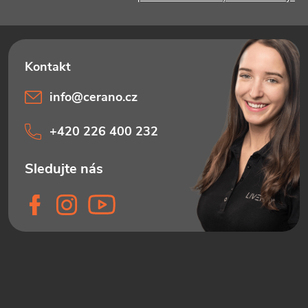
info
@
cerano.cz
+420 226 400 232