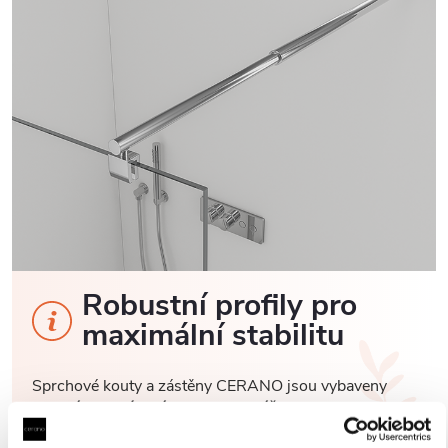
Robustní profily pro
maximální stabilitu
Sprchové kouty a zástěny CERANO jsou vybaveny
odolnými hliníkovými profily o výšce 200 cm a
tloušťce 1,5 cm
, které zajišťují
pevné uchycení skla a