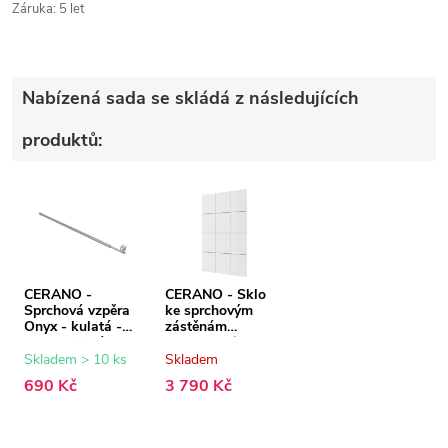
Záruka
:
5 let
Nabízená sada se skládá z následujících
produktů:
CERANO -
CERANO - Sklo
Sprchová vzpěra
ke sprchovým
Onyx - kulatá -
zástěnám
teleskopická -
Industro L/P - 8
chrom - 77-140
mm - černý
Skladem > 10 ks
Skladem
cm
rám/transparentní
690 Kč
3 790 Kč
sklo - 130x200
cm