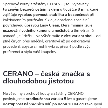
Sprchové kouty a zástěny CERANO jsou vybaveny
tvrzeným bezpečnostním sklem
o tloušťce
8 mm
, které
zajišťuje
vysokou pevnost, stabilitu a bezpečnost
při
každodenním používání. Sklo je opatřeno speciální
povrchovou úpravou Easy Clean
, která
minimalizuje
usazování vodního kamene a nečistot
, a tím výrazně
usnadňuje údržbu. Na výběr máte
z více variant skel
– od
plně čirých přes mléčná, grafitová až po dekorativní
provedení, abyste si mohli vybrat přesně podle svých
preferencí a stylu vaší koupelny.
CERANO – česká značka s
dlouhodobou jistotou
Na všechny sprchové kouty a zástěny CERANO
poskytujeme
prodlouženou záruku 5 let
a garantujeme
dostupnost náhradních dílů po dobu 10 let
od zakoupení.