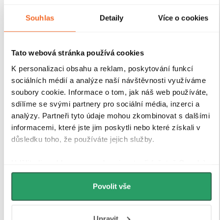
stabilitu celé konstrukce
. Díky
kompenzaci
drobných nerovností stěn
je instalace rychlá, přesná a
Souhlas
Detaily
Více o cookies
bez nutnosti dalších stavebních zásahů.
Antikorozní
úprava
navíc garantuje dlouhou životnost i při
každodenním používání v náročném koupelnovém
Tato webová stránka používá cookies
prostředí..
K personalizaci obsahu a reklam, poskytování funkcí
sociálních médií a analýze naší návštěvnosti využíváme
soubory cookie. Informace o tom, jak náš web používáte,
sdílíme se svými partnery pro sociální média, inzerci a
analýzy. Partneři tyto údaje mohou zkombinovat s dalšími
informacemi, které jste jim poskytli nebo které získali v
důsledku toho, že používáte jejich služby.
Udělíte-li souhlas, my a vybraní partneři (včetně Googlu)
můžeme používat cookies pro analytiku a
personalizovanou reklamu. Jak Google zpracovává
Povolit vše
osobní údaje najdete na stránkách
Business Data
Responsibility
a
Jak Google používá informace z webů
Upravit