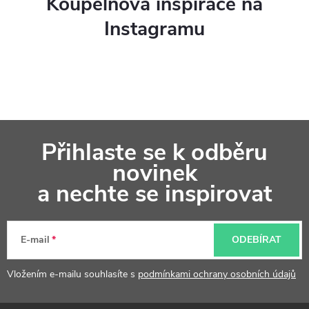
Koupelnová inspirace na
Instagramu
Z
Přihlaste se k odběru
á
novinek
p
a nechte se inspirovat
a
t
E-mail
ODEBÍRAT
í
Vložením e-mailu souhlasíte s
podmínkami ochrany osobních údajů