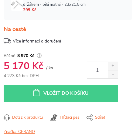
Na cestě
Více informací o doručení
8 970 Kč
5 170 Kč
/ ks
4 273 Kč bez DPH
Měrná
cena:
VLOŽIT DO KOŠÍKU
Dotaz k produktu
Hlídací pes
Sdílet
Značka:
CERANO