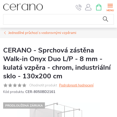
Přejít
NÁKUPNÍ
KOŠÍK
na
obsah
Jednodílné průchozí s vodorovnými vzpěrami
CERANO - Sprchová zástěna
Walk-in Onyx Duo L/P - 8 mm -
kulatá vzpěra - chrom, industriální
sklo - 130x200 cm
Ohodnotit produkt
Podrobnosti hodnocení
Kód produktu:
CER-8050BD2161
PRODLOUŽENÁ ZÁRUKA