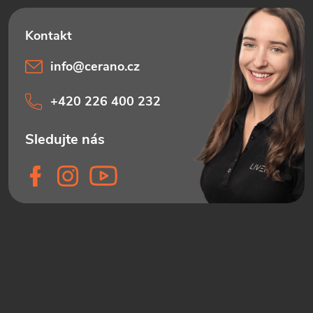
info
@
cerano.cz
+420 226 400 232