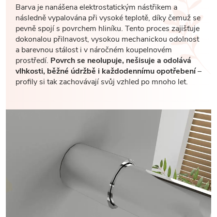
Barva je nanášena elektrostatickým nástřikem a
následně vypalována při vysoké teplotě, díky čemuž se
pevně spojí s povrchem hliníku. Tento proces zajišťuje
dokonalou přilnavost, vysokou mechanickou odolnost
a barevnou stálost i v náročném koupelnovém
prostředí.
Povrch se neolupuje, nešisuje a odolává
vlhkosti, běžné údržbě i každodennímu opotřebení
–
profily si tak zachovávají svůj vzhled po mnoho let.