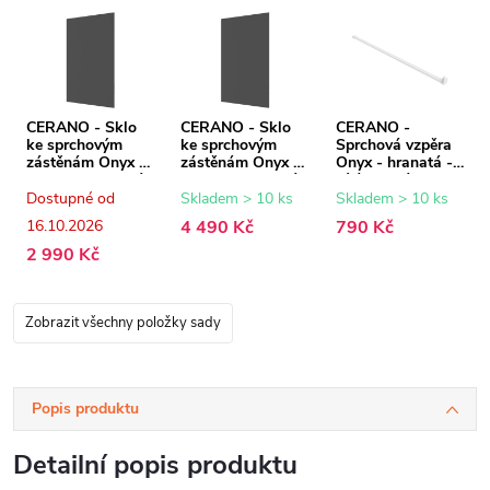
CERANO - Sklo
CERANO - Sklo
CERANO -
ke sprchovým
ke sprchovým
Sprchová vzpěra
zástěnám Onyx -
zástěnám Onyx -
Onyx - hranatá -
8 mm - grafitové
8 mm - grafitové
bílá matná - 150
sklo - 80x200 cm
sklo - 130x200
cm
Dostupné od
Skladem > 10 ks
Skladem > 10 ks
cm
16.10.2026
4 490 Kč
790 Kč
2 990 Kč
Zobrazit všechny položky sady
Popis produktu
Detailní popis produktu