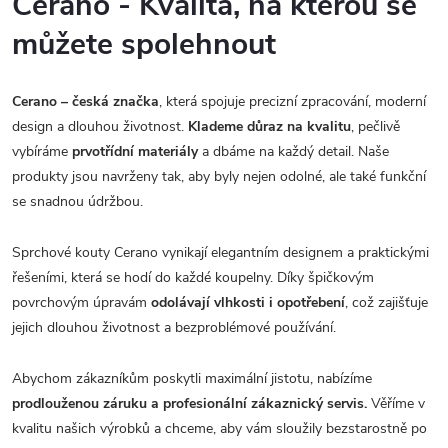
Cerano - Kvalita, na kterou se
můžete spolehnout
Cerano – česká značka
, která spojuje precizní zpracování, moderní
design a dlouhou životnost.
Klademe důraz na kvalitu
, pečlivě
vybíráme
prvotřídní materiály
a dbáme na každý detail. Naše
produkty jsou navrženy tak, aby byly nejen odolné, ale také funkční
se snadnou údržbou.
Sprchové kouty Cerano vynikají elegantním designem a praktickými
řešeními, která se hodí do každé koupelny. Díky špičkovým
povrchovým úpravám
odolávají vlhkosti i opotřebení
, což zajišťuje
jejich dlouhou životnost a bezproblémové používání.
Abychom zákazníkům poskytli maximální jistotu, nabízíme
prodlouženou záruku a profesionální zákaznický servis.
Věříme v
kvalitu našich výrobků a chceme, aby vám sloužily bezstarostně po