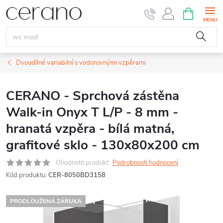
Přejít
NÁKUPNÍ
KOŠÍK
na
obsah
Dvoudílné variabilní s vodorovnými vzpěrami
CERANO - Sprchová zástěna
Walk-in Onyx T L/P - 8 mm -
hranatá vzpěra - bílá matná,
grafitové sklo - 130x80x200 cm
Ohodnotit produkt
Podrobnosti hodnocení
Kód produktu:
CER-8050BD3158
PRODLOUŽENÁ ZÁRUKA