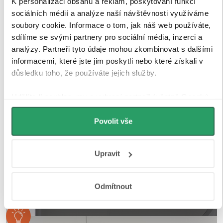
K personalizaci obsahu a reklam, poskytování funkcí
úprava
navíc garantuje dlouhou životnost i při
každodenním používání v náročném koupelnovém
sociálních médií a analýze naší návštěvnosti využíváme
prostředí..
soubory cookie. Informace o tom, jak náš web používáte,
sdílíme se svými partnery pro sociální média, inzerci a
analýzy. Partneři tyto údaje mohou zkombinovat s dalšími
informacemi, které jste jim poskytli nebo které získali v
důsledku toho, že používáte jejich služby.
Udělíte-li souhlas, my a vybraní partneři (včetně Googlu)
můžeme používat cookies pro analytiku a
personalizovanou reklamu. Jak Google zpracovává
Povolit vše
osobní údaje najdete na stránkách
Business Data
Responsibility
a
Jak Google používá informace z webů
Upravit
a aplikací
.
Odmítnout