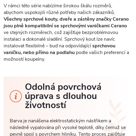
V rámci této série nabízíme širokou škálu rozměrů,
abychom uspokojili různé potřeby našich zákazníků.
Všechny sprchové kouty, dveře a zástěny značky Cerano
jsou plně kompatibilní se sprchovými vaničkami Cerano
ve stejných rozměrech, což zajišťuje bezproblémovou
instalaci a dokonalé sladění. Sprchový kout lze navíc
instalovat flexibilně – buď na odpovídající
sprchovou
vaničku, nebo přímo na podlahu
podle vašich preferencí a
možností koupelny.
Odolná povrchová
úprava s dlouhou
životností
Barva je nanášena elektrostatickým nástřikem a
následně vypalována při vysoké teplotě, díky čemuž se
pevně spojí s povrchem hliníku. Tento proces zajišťuje