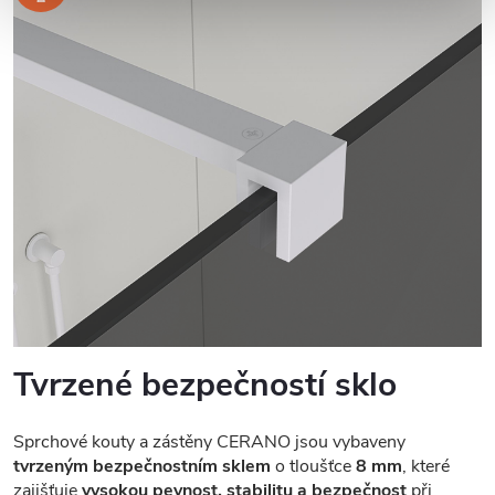
Tvrzené bezpečností sklo
Sprchové kouty a zástěny CERANO jsou vybaveny
tvrzeným bezpečnostním sklem
o tloušťce
8 mm
, které
zajišťuje
vysokou pevnost, stabilitu a bezpečnost
při