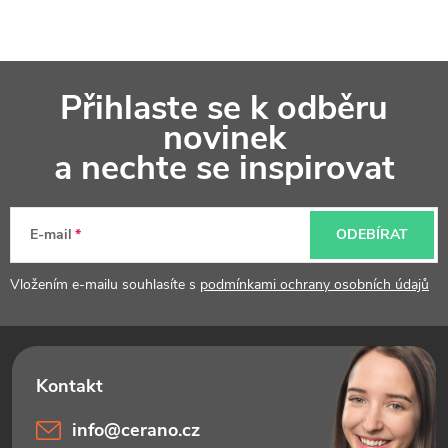
Z
Přihlaste se k odběru
á
novinek
p
a nechte se inspirovat
a
t
E-mail
ODEBÍRAT
í
Vložením e-mailu souhlasíte s
podmínkami ochrany osobních údajů
info
@
cerano.cz