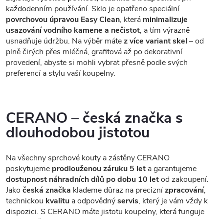
každodenním používání. Sklo je opatřeno speciální
povrchovou úpravou Easy Clean
, která
minimalizuje
usazování vodního kamene a nečistot
, a tím výrazně
usnadňuje údržbu. Na výběr máte
z více variant skel
– od
plně čirých přes mléčná, grafitová až po dekorativní
provedení, abyste si mohli vybrat přesně podle svých
preferencí a stylu vaší koupelny.
CERANO – česká značka s
dlouhodobou jistotou
Na všechny sprchové kouty a zástěny CERANO
poskytujeme
prodlouženou záruku 5 let
a garantujeme
dostupnost náhradních dílů po dobu 10 let
od zakoupení.
Jako
česká značka
klademe důraz na precizní
zpracování
,
technickou
kvalitu
a odpovědný
servis
, který je vám vždy k
dispozici. S CERANO máte jistotu koupelny, která funguje