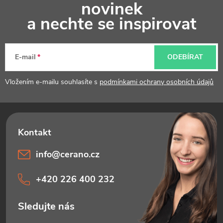
novinek
p
a nechte se inspirovat
a
t
E-mail
ODEBÍRAT
í
Vložením e-mailu souhlasíte s
podmínkami ochrany osobních údajů
info
@
cerano.cz
+420 226 400 232