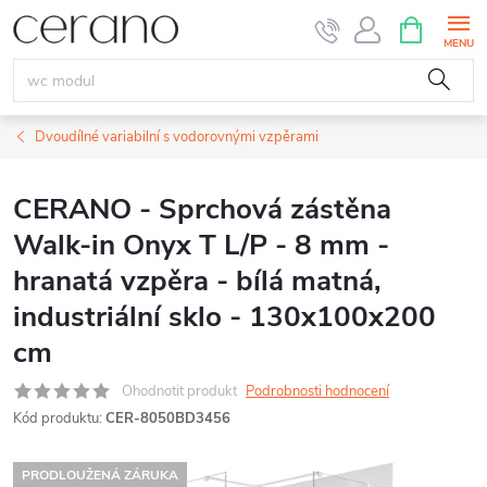
Přejít
NÁKUPNÍ
KOŠÍK
na
obsah
Dvoudílné variabilní s vodorovnými vzpěrami
CERANO - Sprchová zástěna
Walk-in Onyx T L/P - 8 mm -
hranatá vzpěra - bílá matná,
industriální sklo - 130x100x200
cm
Ohodnotit produkt
Podrobnosti hodnocení
Kód produktu:
CER-8050BD3456
PRODLOUŽENÁ ZÁRUKA