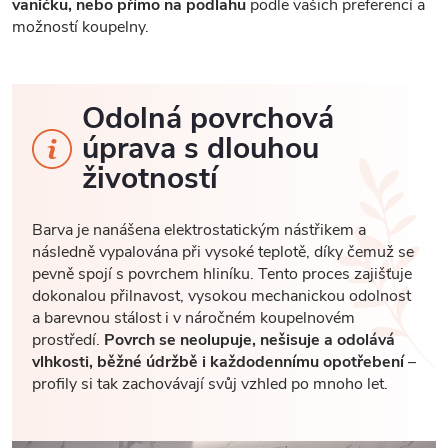
vaničku, nebo přímo na podlahu
podle vašich preferencí a
možností koupelny.
Odolná povrchová
úprava s dlouhou
životností
Barva je nanášena elektrostatickým nástřikem a
následně vypalována při vysoké teplotě, díky čemuž se
pevně spojí s povrchem hliníku. Tento proces zajišťuje
dokonalou přilnavost, vysokou mechanickou odolnost
a barevnou stálost i v náročném koupelnovém
prostředí.
Povrch se neolupuje, nešisuje a odolává
vlhkosti, běžné údržbě i každodennímu opotřebení
–
profily si tak zachovávají svůj vzhled po mnoho let.