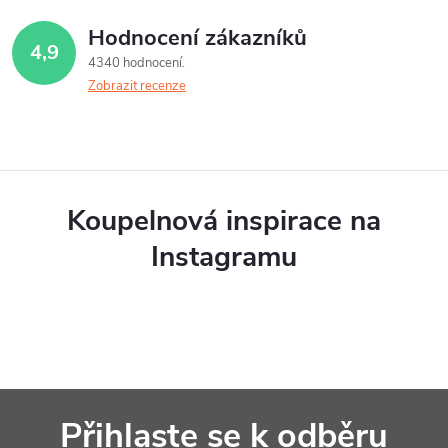
Hodnocení zákazníků
4,9
4340 hodnocení
Zobrazit recenze
Koupelnová inspirace na
Instagramu
Z
Přihlaste se k odběru
á