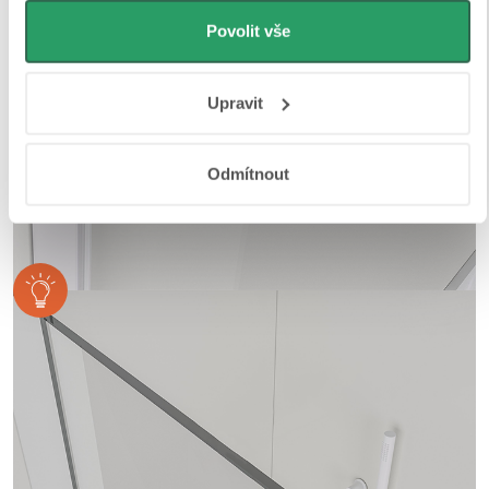
můžeme používat cookies pro analytiku a
personalizovanou reklamu. Jak Google zpracovává
Povolit vše
osobní údaje najdete na stránkách
Business Data
Responsibility
a
Jak Google používá informace z webů
Upravit
a aplikací
.
Odmítnout