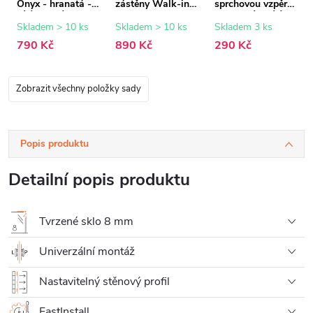
Onyx - hranatá -
zástěny Walk-in
sprchovou vzpěru
bílá matná - 150
Onyx - 8 mm -
- hranatá - bílá
cm
bílá matná - 15
matná
Skladem > 10 ks
Skladem > 10 ks
Skladem 3 ks
mm
790 Kč
890 Kč
290 Kč
Zobrazit všechny položky sady
Popis produktu
Detailní popis produktu
Tvrzené sklo 8 mm
Univerzální montáž
Nastavitelný stěnový profil
FastInstall