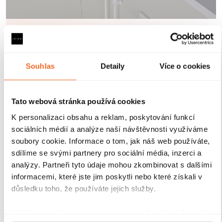
Robustní profily pro
maximální stabilitu
Souhlas
Detaily
Více o cookies
Sprchové kouty a zástěny CERANO jsou vybaveny
odolnými hliníkovými profily o výšce 200 cm a
tloušťce 1,5 cm
, které zajišťují
pevné uchycení skla a
Tato webová stránka používá cookies
stabilitu celé konstrukce
. Díky
kompenzaci
K personalizaci obsahu a reklam, poskytování funkcí
drobných nerovností stěn
je instalace rychlá, přesná a
sociálních médií a analýze naší návštěvnosti využíváme
bez nutnosti dalších stavebních zásahů.
Antikorozní
úprava
navíc garantuje dlouhou životnost i při
soubory cookie. Informace o tom, jak náš web používáte,
každodenním používání v náročném koupelnovém
sdílíme se svými partnery pro sociální média, inzerci a
prostředí..
analýzy. Partneři tyto údaje mohou zkombinovat s dalšími
informacemi, které jste jim poskytli nebo které získali v
důsledku toho, že používáte jejich služby.
Udělíte-li souhlas, my a vybraní partneři (včetně Googlu)