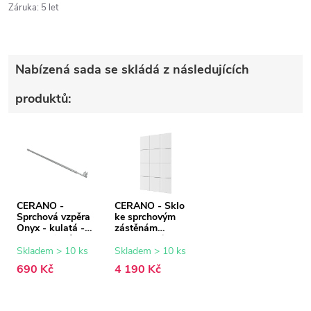
Záruka
:
5 let
Nabízená sada se skládá z následujících
produktů:
CERANO -
CERANO - Sklo
Sprchová vzpěra
ke sprchovým
Onyx - kulatá -
zástěnám
teleskopická -
Industro L/P - 8
chrom - 77-140
mm - černý
Skladem > 10 ks
Skladem > 10 ks
cm
rám/transparentní
690 Kč
4 190 Kč
sklo - 140x200
cm