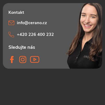
info
@
cerano.cz
+420 226 400 232