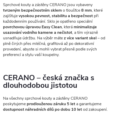
Sprchové kouty a zástěny CERANO jsou vybaveny
tvrzeným bezpečnostním sklem
o tloušťce
8 mm
, které
zajišťuje
vysokou pevnost, stabilitu a bezpečnost
při
každodenním používání. Sklo je opatřeno speciální
povrchovou úpravou Easy Clean
, která
minimalizuje
usazování vodního kamene a nečistot
, a tím výrazně
usnadňuje údržbu. Na výběr máte
z více variant skel
– od
plně čirých přes mléčná, grafitová až po dekorativní
provedení, abyste si mohli vybrat přesně podle svých
preferencí a stylu vaší koupelny.
CERANO – česká značka s
dlouhodobou jistotou
Na všechny sprchové kouty a zástěny CERANO
poskytujeme
prodlouženou záruku 5 let
a garantujeme
dostupnost náhradních dílů po dobu 10 let
od zakoupení.