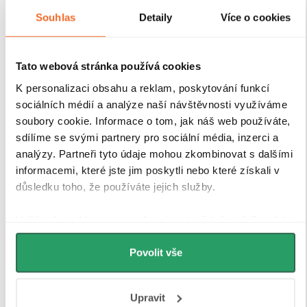
stabilitu celé konstrukce
. Díky
kompenzaci
Souhlas
Detaily
Více o cookies
drobných nerovností stěn
je instalace rychlá, přesná a
bez nutnosti dalších stavebních zásahů.
Antikorozní
úprava
navíc garantuje dlouhou životnost i při
každodenním používání v náročném koupelnovém
Tato webová stránka používá cookies
prostředí..
K personalizaci obsahu a reklam, poskytování funkcí
sociálních médií a analýze naší návštěvnosti využíváme
soubory cookie. Informace o tom, jak náš web používáte,
sdílíme se svými partnery pro sociální média, inzerci a
analýzy. Partneři tyto údaje mohou zkombinovat s dalšími
informacemi, které jste jim poskytli nebo které získali v
důsledku toho, že používáte jejich služby.
Udělíte-li souhlas, my a vybraní partneři (včetně Googlu)
můžeme používat cookies pro analytiku a
personalizovanou reklamu. Jak Google zpracovává
Povolit vše
osobní údaje najdete na stránkách
Business Data
Responsibility
a
Jak Google používá informace z webů
Upravit
a aplikací
.