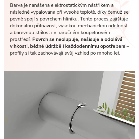
Barva je nanášena elektrostatickým nástřikem a
následně vypalována při vysoké teplotě, díky čemuž se
pevně spojí s povrchem hliníku. Tento proces zajišťuje
dokonalou přilnavost, vysokou mechanickou odolnost
a barevnou stálost i v náročném koupelnovém
prostředí.
Povrch se neolupuje, nešisuje a odolává
vlhkosti, běžné údržbě i každodennímu opotřebení
–
profily si tak zachovávají svůj vzhled po mnoho let.