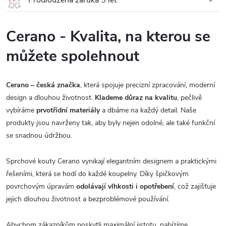
Cerano - Kvalita, na kterou se
můžete spolehnout
Cerano – česká značka
, která spojuje precizní zpracování, moderní
design a dlouhou životnost.
Klademe důraz na kvalitu
, pečlivě
vybíráme
prvotřídní materiály
a dbáme na každý detail. Naše
produkty jsou navrženy tak, aby byly nejen odolné, ale také funkční
se snadnou údržbou.
Sprchové kouty Cerano vynikají elegantním designem a praktickými
řešeními, která se hodí do každé koupelny. Díky špičkovým
povrchovým úpravám
odolávají vlhkosti i opotřebení
, což zajišťuje
jejich dlouhou životnost a bezproblémové používání.
Abychom zákazníkům poskytli maximální jistotu, nabízíme