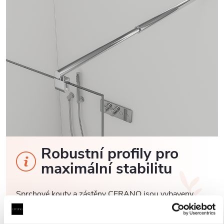
Robustní profily pro
maximální stabilitu
Sprchové kouty a zástěny CERANO jsou vybaveny
odolnými hliníkovými profily o výšce 200 cm a
tloušťce 1,5 cm
, které zajišťují
pevné uchycení skla a