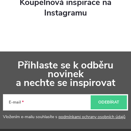
Koupelnová inspirace na
Instagramu
Z
Přihlaste se k odběru
á
novinek
p
a nechte se inspirovat
a
t
E-mail
ODEBÍRAT
í
Vložením e-mailu souhlasíte s
podmínkami ochrany osobních údajů