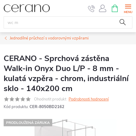
Přejít
NÁKUPNÍ
KOŠÍK
na
obsah
Jednodílné průchozí s vodorovnými vzpěrami
CERANO - Sprchová zástěna
Walk-in Onyx Duo L/P - 8 mm -
kulatá vzpěra - chrom, industriální
sklo - 140x200 cm
Ohodnotit produkt
Podrobnosti hodnocení
Kód produktu:
CER-8050BD2162
PRODLOUŽENÁ ZÁRUKA