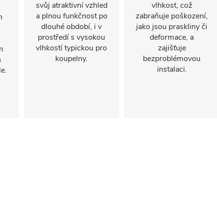
svůj atraktivní vzhled
vlhkost, což
a plnou funkčnost po
zabraňuje poškození,
n
dlouhé období, i v
jako jsou praskliny či
prostředí s vysokou
deformace, a
vlhkostí typickou pro
zajišťuje
m
koupelny.
bezproblémovou
h
instalaci.
e.