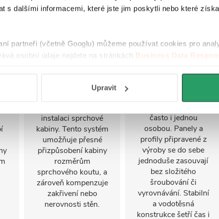
 s dalšími informacemi, které jste jim poskytli nebo které získa
Nastavitelný
FastInstall
raní partneři (včetně Googlu) můžeme používat cookies pro anal
stěnový profil
ává osobní údaje najdete na stránkách
Business Data Respons
FastInstall je
 aplikací
.
montážní systém pro
Stěnový profil s
rychlé a snadné
i
možností nastavení
Upravit
sestavení
u
až do 30 mm je
sprchového koutu,
se
klíčovým prvkem při
často i jednou
instalaci sprchové
osobou. Panely a
í
kabiny. Tento systém
profily připravené z
umožňuje přesné
výroby se do sebe
ny
přizpůsobení kabiny
jednoduše zasouvají
ým
rozměrům
bez složitého
sprchového koutu, a
šroubování či
zároveň kompenzuje
vyrovnávání. Stabilní
zakřivení nebo
a vodotěsná
nerovnosti stěn.
konstrukce šetří čas i