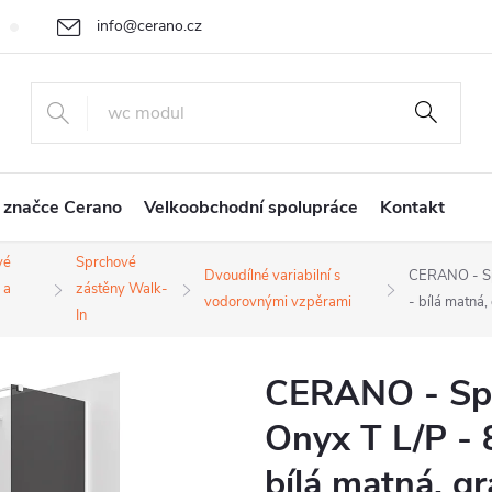
info@cerano.cz
Cenová nabídka na míru
Vrácení zboží a reklamace
Obchodní
+420 226 400 232
 značce Cerano
Velkoobchodní spolupráce
Kontakt
vé
Sprchové
Dvoudílné variabilní s
CERANO - Spr
 a
zástěny Walk-
vodorovnými vzpěrami
- bílá matná
In
CERANO - Spr
Onyx T L/P - 
bílá matná, gr