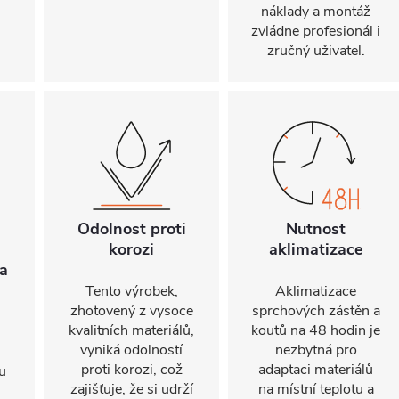
náklady a montáž
zvládne profesionál i
zručný uživatel.
Odolnost proti
Nutnost
korozi
aklimatizace
a
Tento výrobek,
Aklimatizace
zhotovený z vysoce
sprchových zástěn a
kvalitních materiálů,
koutů na 48 hodin je
vyniká odolností
nezbytná pro
proti korozi, což
adaptaci materiálů
u
zajišťuje, že si udrží
na místní teplotu a