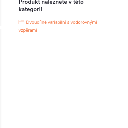
Produkt naleznete v této
kategorii
Dvoudílné variabilní s vodorovnými
vzpěrami