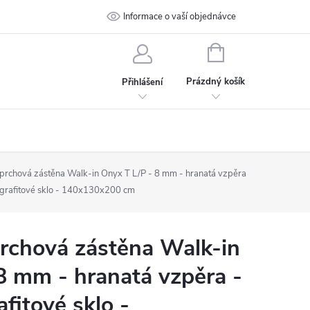
 podmínky
Ochrana osobních údajů
Informace o vaší objednávce
Kontakt
NÁKUPNÍ
KOŠÍK
Prázdný košík
Přihlášení
chová zástěna Walk-in Onyx T L/P - 8 mm - hranatá vzpěra
, grafitové sklo - 140x130x200 cm
chová zástěna Walk-in
8 mm - hranatá vzpěra -
afitové sklo -