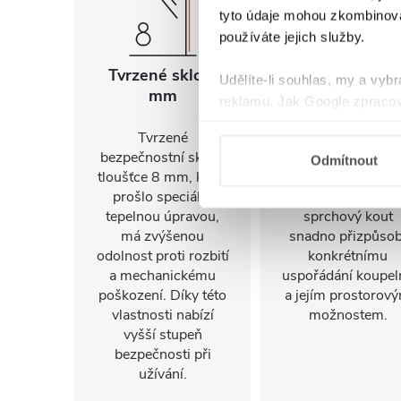
tyto údaje mohou zkombinovat
používáte jejich služby.
Tvrzené sklo 8
Univerzální
Udělíte-li souhlas, my a vyb
mm
montáž
reklamu. Jak Google zpracov
používá informace z webů a
Tvrzené
FlexSide systém
bezpečnostní sklo o
umožňuje instalac
Odmítnout
tloušťce 8 mm, které
na pravou i levo
prošlo speciální
stranu. Díky tomu 
tepelnou úpravou,
sprchový kout
má zvýšenou
snadno přizpůsob
odolnost proti rozbití
konkrétnímu
a mechanickému
uspořádání koupel
poškození. Díky této
a jejím prostorov
vlastnosti nabízí
možnostem.
vyšší stupeň
bezpečnosti při
užívání.