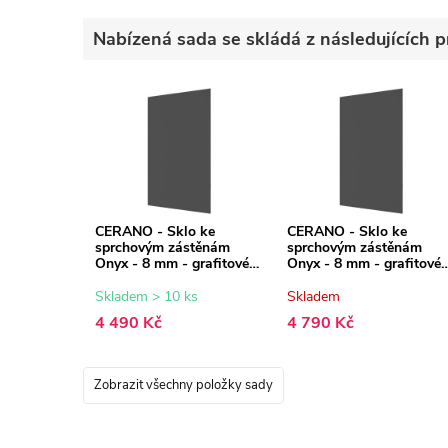
Nabízená sada se skládá z následujících p
CERANO - Sklo ke
CERANO - Sklo ke
sprchovým zástěnám
sprchovým zástěnám
Onyx - 8 mm - grafitové
Onyx - 8 mm - grafitové
sklo - 130x200 cm
sklo - 140x200 cm
Skladem > 10 ks
Skladem
4 490 Kč
4 790 Kč
Zobrazit všechny položky sady