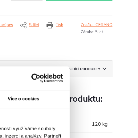
dací pes
Sdílet
Tisk
Značka:
CERANO
Záruka
:
5 let
ZNAČKA
CERANO
SOUVISEJÍCÍ PRODUKTY
Parametry produktu:
Více o cookies
Hmotnost
:
120 kg
ěvnosti využíváme soubory
, inzerci a analýzy. Partneři