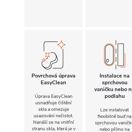
Povrchová úprava
Instalace na
EasyClean
sprchovou
vaničku nebo n
podlahu
Úprava EasyClean
usnadňuje čištění
skla a omezuje
Lze instalovat
usazování nečistot.
flexibilně buď na
Nanáší se na vnitřní
sprchovou vaničk
stranu skla, která je v
nebo přímo na