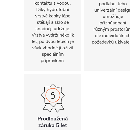
kontaktu s vodou.
podlahu. Jeho
Díky hydrofobní
univerzální desig
vrstvě kapky lépe
umožňuje
stékají a sklo se
přizpůsobení
snadněji udržuje.
různým prostorů
Vrstva vydrží několik
dle individuálníc
let, po dvou letech je
požadavků uživatel
však vhodné ji oživit
speciálním
přípravkem.
Prodloužená
záruka 5 let