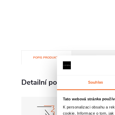
POPIS PRODUKTU
SOUBORY KE STAŽENÍ
Detailní popis produktu
Souhlas
Tato webová stránka použív
K personalizaci obsahu a re
cookie. Informace o tom, jak