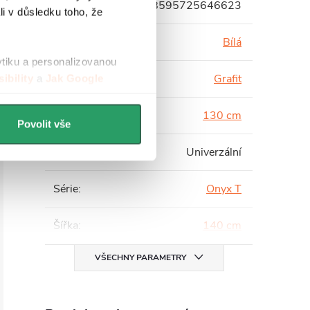
EAN
:
8595725646623
li v důsledku toho, že
Barva profilu
:
Bílá
ytiku a personalizovanou
Barva skla
:
Grafit
ibility
a
Jak Google
Hloubka
:
130 cm
Povolit vše
Instalace
:
Univerzální
Série
:
Onyx T
Šířka
:
140 cm
VŠECHNY PARAMETRY