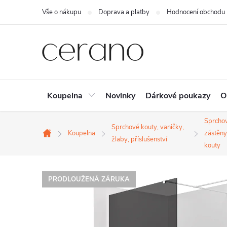
Přejít
Vše o nákupu
Doprava a platby
Hodnocení obchodu
na
obsah
Koupelna
Novinky
Dárkové poukazy
O
Sprcho
Sprchové kouty, vaničky,
Koupelna
zástěny
Domů
žlaby, příslušenství
kouty
PRODLOUŽENÁ ZÁRUKA