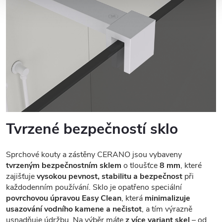
Tvrzené bezpečností sklo
Sprchové kouty a zástěny CERANO jsou vybaveny
tvrzeným bezpečnostním sklem
o tloušťce
8 mm
, které
zajišťuje
vysokou pevnost, stabilitu a bezpečnost
při
každodenním používání. Sklo je opatřeno speciální
povrchovou úpravou Easy Clean
, která
minimalizuje
usazování vodního kamene a nečistot
, a tím výrazně
usnadňuje údržbu. Na výběr máte
z více variant skel
– od