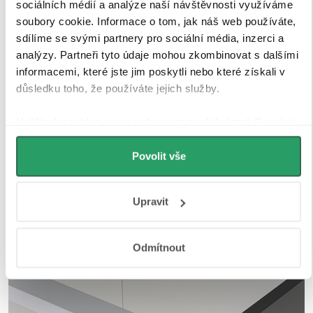
sociálních médií a analýze naší návštěvnosti využíváme
soubory cookie. Informace o tom, jak náš web používáte,
sdílíme se svými partnery pro sociální média, inzerci a
analýzy. Partneři tyto údaje mohou zkombinovat s dalšími
informacemi, které jste jim poskytli nebo které získali v
důsledku toho, že používáte jejich služby.
Udělíte-li souhlas, my a vybraní partneři (včetně Googlu)
můžeme používat cookies pro analytiku a
personalizovanou reklamu. Jak Google zpracovává
Povolit vše
osobní údaje najdete na stránkách
Business Data
Responsibility
a
Jak Google používá informace z webů
Upravit
a aplikací
.
Odmítnout