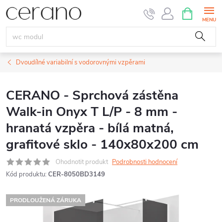
Přejít
NÁKUPNÍ
KOŠÍK
na
obsah
Dvoudílné variabilní s vodorovnými vzpěrami
CERANO - Sprchová zástěna
Walk-in Onyx T L/P - 8 mm -
hranatá vzpěra - bílá matná,
grafitové sklo - 140x80x200 cm
Ohodnotit produkt
Podrobnosti hodnocení
Kód produktu:
CER-8050BD3149
PRODLOUŽENÁ ZÁRUKA