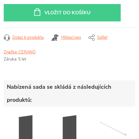
Měrná
cena:
VLOŽIT DO KOŠÍKU
Dotaz k produktu
Hlídací pes
Sdílet
Značka:
CERANO
Záruka
:
5 let
Nabízená sada se skládá z následujících
produktů: