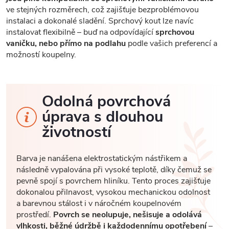
ve stejných rozměrech, což zajišťuje bezproblémovou
instalaci a dokonalé sladění. Sprchový kout lze navíc
instalovat flexibilně – buď na odpovídající
sprchovou
vaničku, nebo přímo na podlahu
podle vašich preferencí a
možností koupelny.
Odolná povrchová
úprava s dlouhou
životností
Barva je nanášena elektrostatickým nástřikem a
následně vypalována při vysoké teplotě, díky čemuž se
pevně spojí s povrchem hliníku. Tento proces zajišťuje
dokonalou přilnavost, vysokou mechanickou odolnost
a barevnou stálost i v náročném koupelnovém
prostředí.
Povrch se neolupuje, nešisuje a odolává
vlhkosti, běžné údržbě i každodennímu opotřebení
–