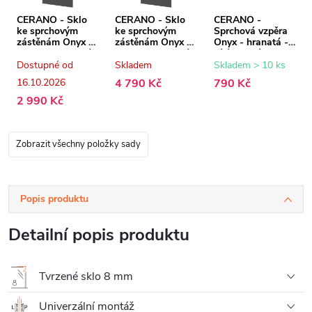
CERANO - Sklo
CERANO - Sklo
CERANO -
ke sprchovým
ke sprchovým
Sprchová vzpěra
zástěnám Onyx -
zástěnám Onyx -
Onyx - hranatá -
8 mm - grafitové
8 mm - grafitové
bílá matná - 150
sklo - 80x200 cm
sklo - 140x200
cm
Dostupné od
Skladem
Skladem > 10 ks
cm
16.10.2026
4 790 Kč
790 Kč
2 990 Kč
Zobrazit všechny položky sady
Popis produktu
Detailní popis produktu
Tvrzené sklo 8 mm
Univerzální montáž