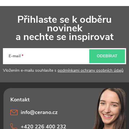
Z
Přihlaste se k odběru
á
novinek
p
a nechte se inspirovat
a
t
E-mail
ODEBÍRAT
í
Vložením e-mailu souhlasíte s
podmínkami ochrany osobních údajů
info
@
cerano.cz
+420 226 400 232