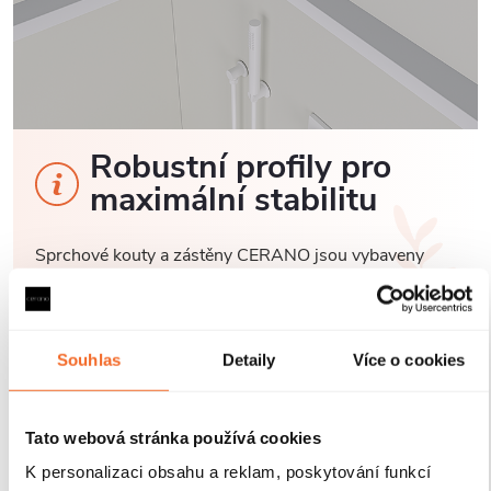
Robustní profily pro
maximální stabilitu
Sprchové kouty a zástěny CERANO jsou vybaveny
odolnými hliníkovými profily o výšce 200 cm a
tloušťce 1,5 cm
, které zajišťují
pevné uchycení skla a
stabilitu celé konstrukce
. Díky
kompenzaci
drobných nerovností stěn
je instalace rychlá, přesná a
Souhlas
Detaily
Více o cookies
bez nutnosti dalších stavebních zásahů.
Antikorozní
úprava
navíc garantuje dlouhou životnost i při
každodenním používání v náročném koupelnovém
Tato webová stránka používá cookies
prostředí..
K personalizaci obsahu a reklam, poskytování funkcí